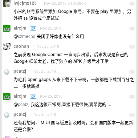
lwjcjmx123
Nov 25, 2016 via Android
12
小米的账号系统里添加 Google 账号，不要在 play 里添加。另
外把 ss 设置成全局试试
aircjm
Nov 25, 2016
OP
13
@
czmecho
关闭了好像也没有什么用
caonan
Nov 25, 2016
14
之前发现 Google Contact 一直同步出错，后来发现是自己的
Google 框架太老，找了独立的 APK 升级后才正常
pcatzj
Nov 25, 2016
15
为毛我 open gapps 从来下载不下来啊，一般都是下载到百分之
二十多就断掉
aircjm
Nov 25, 2016
OP
16
@
pcatzj
我这边很正常啊,直接下载很快,满带宽的....
pcatzj
Nov 25, 2016
17
还有我想问， MIUI 国际版更新及时吗，会和国内版本一起更新
还是会慢？