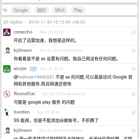
Google
超时
MIUI
Play
26 replies
•
2016-11-30 15:15:49 +08:00
czmecho
Nov 25, 2016
1
开启了迅雷加速，我想是这样的。
kylinson
Nov 25, 2016 via Android
2
你看看是不是 ss 设置有问题。我自己用没有任何问题。
aircjm
Nov 25, 2016
OP
3
@
hejincan19940221
不是 ss 的问题,可以直接访问 Google 官
网和其他服务,而且网速还很快
RoundCat
Nov 25, 2016 via Android
4
可能是 google play 服务 的问题
homfen
Nov 25, 2016
5
SS 能用，但是不能添加谷歌帐号，不折腾了
kylinson
Nov 25, 2016 via Android
6
ss 我一般选择绕过局域网及大陆地址，关闭分应用代理。这样