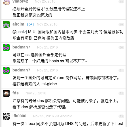
viator42
Nov 25, 2016
18
必须开全局代理才行,分应用代理就连不上
反正我这是这么解决的
aircjm
Nov 25, 2016
OP
19
@
pcatzj
MIUI 国际版和国内基本同步,不会差几天的.但是很多功
能会有阉割,已弃坑,换为国内修改版
badman7
Nov 25, 2016
20
可以在 ss 选择国外全部走代理
刚发现了一个好用的 hosts ss 可以不开了~
badman7
Nov 25, 2016
21
发现一个国外的可自定义 rom 制作网站，自带解除锁核补丁。
推荐给喜欢的人 mi-globe
fds
Nov 25, 2016
22
注意有的时候 dns 解析会有问题，可能被污染了，就连不上。
看下 dns 解析是否也走了代理。
lfk0000
Nov 25, 2016 via Android
23
有一次 inbox 同步不了是因为 DNS 的问题，后来更新了下 host