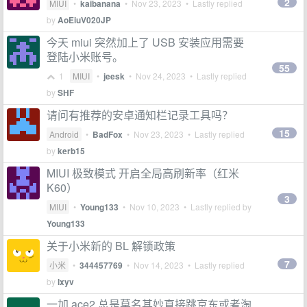
2
MIUI
•
kaibanana
•
Nov 23, 2023
• Lastly replied
by
AoEiuV020JP
今天 miui 突然加上了 USB 安装应用需要
登陆小米账号。
55
1
MIUI
•
jeesk
•
Nov 24, 2023
• Lastly replied
by
SHF
请问有推荐的安卓通知栏记录工具吗？
15
Android
•
BadFox
•
Nov 23, 2023
• Lastly replied
by
kerb15
MIUI 极致模式 开启全局高刷新率（红米
K60）
3
MIUI
•
Young133
•
Nov 10, 2023
• Lastly replied by
Young133
关于小米新的 BL 解锁政策
7
小米
•
344457769
•
Nov 14, 2023
• Lastly replied
by
lxyv
一加 ace2 总是莫名其妙直接跳京东或者淘