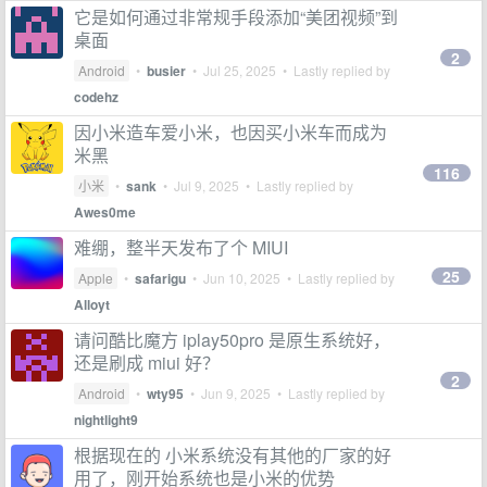
它是如何通过非常规手段添加“美团视频”到
桌面
2
Android
•
busier
•
Jul 25, 2025
• Lastly replied by
codehz
因小米造车爱小米，也因买小米车而成为
米黑
116
小米
•
sank
•
Jul 9, 2025
• Lastly replied by
Awes0me
难绷，整半天发布了个 MIUI
25
Apple
•
safarigu
•
Jun 10, 2025
• Lastly replied by
Alloyt
请问酷比魔方 iplay50pro 是原生系统好，
还是刷成 miui 好？
2
Android
•
wty95
•
Jun 9, 2025
• Lastly replied by
nightlight9
根据现在的 小米系统没有其他的厂家的好
用了，刚开始系统也是小米的优势