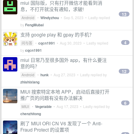
miui 国际版，只有打开微信才能看到消
息，不打开就没有通知，求破!
13
Android
•
Windyzhou
•
Sep 5, 2023
• Lastly replied
by
FengMubai
支持 google play 和 gpay 的手机？
4
问与答
•
cqcn1991
•
Aug 30, 2023
• Lastly replied
by
cqcn1991
miui 日常乃至很多国外 app，有什么要注
意的吗？
12
Android
•
hunk
•
Aug 27, 2023
• Lastly replied by
zhishixiang
MIUI 搜索特定本地 APP，启动后直接打开
推广页的问题有没有办法解决
6
MIUI
•
Vegetable
•
Aug 17, 2023
• Lastly replied by
chenzhitong
刷了 MIUI ORI CN V6 发现了一个 Anti-
Fraud Protect 的设置项