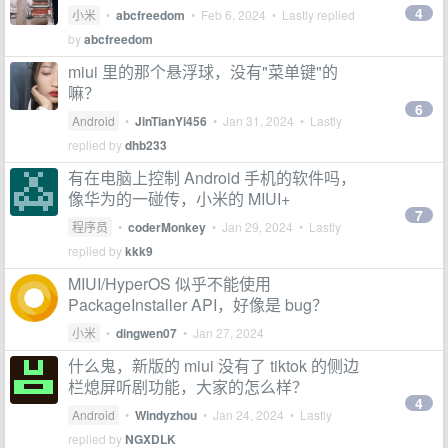
4
小米
•
abcfreedom
•
Feb 6, 2024
• Lastly replied
by
abcfreedom
miui 里的那个悬浮球，没有"菜单键"的
嘛？
6
Android
•
JinTianYi456
•
Jan 31, 2024
• Lastly
replied by
dhb233
有在电脑上控制 Android 手机的软件吗，
像华为的一碰传，小米的 MIUI+
7
程序员
•
coderMonkey
•
Jan 29, 2024
• Lastly
replied by
kkk9
MIUI/HyperOS 似乎不能使用
PackageInstaller API，好像是 bug？
小米
•
dingwen07
•
Jan 27, 2024
什么鬼，新版的 miui 没有了 tiktok 的侧边
栏熄屏听剧功能，大家的怎么样？
4
Android
•
Windyzhou
•
Jan 24, 2024
• Lastly
replied by
NGXDLK