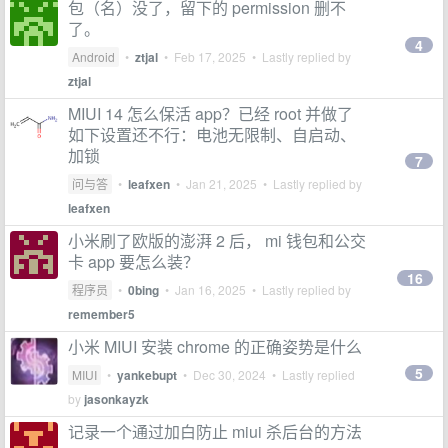
包（名）没了，留下的 permission 删不
了。
4
Android
•
ztjal
•
Feb 17, 2025
• Lastly replied by
ztjal
MIUI 14 怎么保活 app？已经 root 并做了
如下设置还不行：电池无限制、自启动、
加锁
7
问与答
•
leafxen
•
Jan 21, 2025
• Lastly replied by
leafxen
小米刷了欧版的澎湃 2 后， mi 钱包和公交
卡 app 要怎么装？
16
程序员
•
0bing
•
Jan 16, 2025
• Lastly replied by
remember5
小米 MIUI 安装 chrome 的正确姿势是什么
5
MIUI
•
yankebupt
•
Dec 30, 2024
• Lastly replied
by
jasonkayzk
记录一个通过加白防止 miui 杀后台的方法