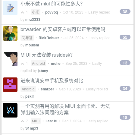
小米不做 miui 的可能性多大？
38
1
小米
•
povvoq
•
Oct 10, 2023
• Lastly replied
by
mrz3333
bitwarden 的安卓客户端可以正常使用吗
55
问与答
•
RickRobust
•
Jul 25, 2024
• Lastly replied
by
mouism
MiUI 无法安装 rustdesk？
13
1
Android
•
muhe
•
Sep 25, 2023
• Lastly
replied by
jstony
进来说说安卓手机及系统对比
34
Android
•
sharper
•
Sep 18, 2023
• Lastly replied
by
psklf
一个实测有用的解决 MIUI 桌面卡死、无法
弹出输入法问题的方案
18
7
MIUI
•
Les1ie
•
Dec 7, 2024
• Lastly replied
by
S1mpl3