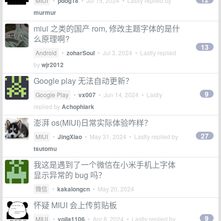
MIUI
•
pdog18
•
Jul 15, 2024
• Lastly replied by
murmur
miui 之类的国产 rom, 修改主题字体的是什
么原理啊?
13
Android
•
zoharSoul
•
Jul 3, 2024
• Lastly replied
by
wjr2012
Google play 无法自动更新？
9
Google Play
•
vx007
•
Jun 14, 2024
• Lastly
replied by
Achophiark
澎湃 os(MIUI)日常实际体验咋样？
27
MIUI
•
JingXiao
•
May 31, 2024
• Lastly replied by
tsutomu
我这是遇到了一个微信在小米手机上字体
显示异常的 bug 吗？
微信
•
kakalongcn
•
May 20, 2024
怀疑 MIUI 会上传剪贴板
9
MIUI
•
voila1106
•
Apr 8, 2024
• Lastly replied by