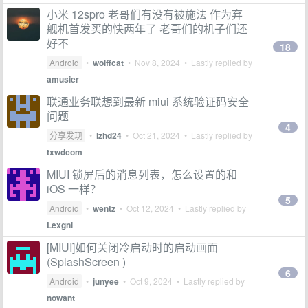
小米 12spro 老哥们有没有被施法 作为弃
舰机首发买的快两年了 老哥们的机子们还
好不
18
Android
•
wolffcat
•
Nov 8, 2024
• Lastly replied by
amusier
联通业务联想到最新 miui 系统验证码安全
问题
4
分享发现
•
lzhd24
•
Oct 21, 2024
• Lastly replied by
txwdcom
MIUI 锁屏后的消息列表，怎么设置的和
iOS 一样？
5
Android
•
wentz
•
Oct 12, 2024
• Lastly replied by
Lexgni
[MIUI]如何关闭冷启动时的启动画面
(SplashScreen )
6
Android
•
junyee
•
Oct 9, 2024
• Lastly replied by
nowant