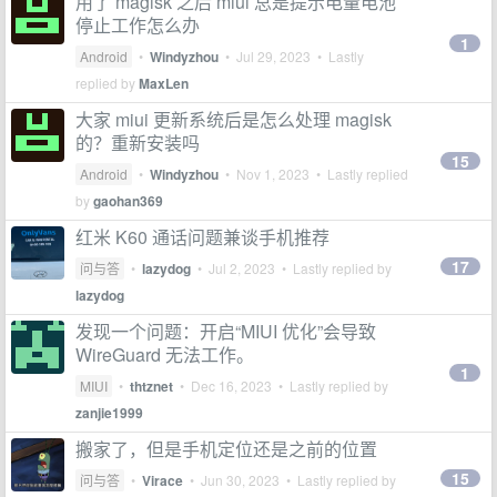
用了 magisk 之后 miui 总是提示电量电池
停止工作怎么办
1
Android
•
Windyzhou
•
Jul 29, 2023
• Lastly
replied by
MaxLen
大家 miui 更新系统后是怎么处理 magisk
的？重新安装吗
15
Android
•
Windyzhou
•
Nov 1, 2023
• Lastly replied
by
gaohan369
红米 K60 通话问题兼谈手机推荐
17
问与答
•
lazydog
•
Jul 2, 2023
• Lastly replied by
lazydog
发现一个问题：开启“MIUI 优化”会导致
WireGuard 无法工作。
1
MIUI
•
thtznet
•
Dec 16, 2023
• Lastly replied by
zanjie1999
搬家了，但是手机定位还是之前的位置
15
问与答
•
Virace
•
Jun 30, 2023
• Lastly replied by