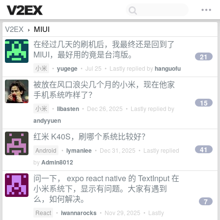
V2EX
MIUI
›
在经过几天的刷机后，我最终还是回到了
MIUI，最好用的竟是台湾版。
21
小米
•
yugege
•
Jul 25
• Lastly replied by
hanguofu
被放在风口浪尖几个月的小米，现在他家
手机系统咋样了？
15
小米
•
libasten
•
Dec 26, 2025
• Lastly replied by
andyyuen
红米 K40S，刷哪个系统比较好？
41
Android
•
lymanlee
•
Dec 31, 2025
• Lastly replied
by
Admin8012
问一下， expo react native 的 TextInput 在
小米系统下，显示有问题。大家有遇到
么，如何解决。
7
React
•
iwannarocks
•
Nov 29, 2025
• Lastly