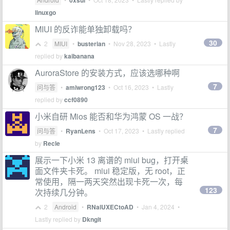
0xsui
linuxgo
MIUI 的反诈能单独卸载吗？
30
2
MIUI
•
busterian
•
Nov 28, 2023
• Lastly
replied by
kaibanana
AuroraStore 的安装方式，应该选哪种啊
7
问与答
•
amiwrong123
•
Oct 16, 2023
• Lastly
replied by
ccf0890
小米自研 Mios 能否和华为鸿蒙 OS 一战？
7
问与答
•
RyanLens
•
Oct 17, 2023
• Lastly replied
by
Recle
展示一下小米 13 离谱的 miui bug，打开桌
面文件夹卡死。 miui 稳定版，无 root，正
常使用，隔一两天突然出现卡死一次，每
123
次持续几分钟。
2
Android
•
RNalUXECtoAD
•
Jan 4, 2024
•
Lastly replied by
Dkngit