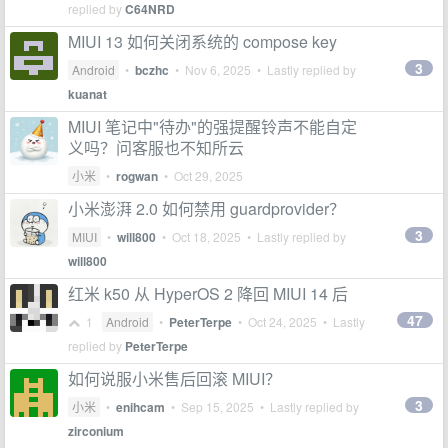
replied by
C64NRD
MIUI 13 如何关闭系统的 compose key
3
Android
•
bczhc
•
Nov 6, 2025
• Lastly replied by
kuanat
MIUI 笔记中"待办"的强提醒铃声不能自定
义吗？问客服也不知所云
小米
•
rogwan
•
Oct 29, 2025
小米澎湃 2.0 如何禁用 guardprovider？
3
MIUI
•
will800
•
Oct 18, 2025
• Lastly replied by
will800
红米 k50 从 HyperOS 2 降回 MIUI 14 后
47
1
Android
•
PeterTerpe
•
Oct 24, 2025
• Lastly
replied by
PeterTerpe
如何说服小米售后回滚 MIUI？
3
小米
•
enihcam
•
Sep 15, 2025
• Lastly replied by
zirconium