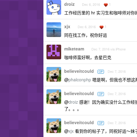
droiz
1
Dec 6, 2016
工作经历里的 hr 实习生和咖啡师对你
xjx
1
Dec 6, 2016
同在找工作，祝你好运
miketeam
Dec 7, 2016 via iPhone
咖啡师蛮好啊，去星巴克
believeitcould
Dec 7, 2016
OP
@
phalconphp
嗯是啊，但我也不想这
believeitcould
Dec 7, 2016
OP
@
droiz
感谢！因为确实没什么工作经
了。。。
believeitcould
Dec 7, 2016
OP
@
xjx
看到你的帖子了，同祝好运～妹