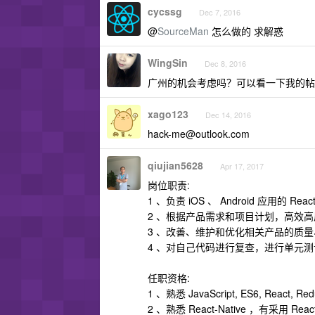
cycssg
Dec 7, 2016
@
SourceMan
怎么做的 求解惑
WingSin
Dec 8, 2016
广州的机会考虑吗？可以看一下我的帖
xago123
Dec 14, 2016
hack-me@outlook.com
qiujian5628
Apr 17, 2017
岗位职责:
1 、负责 iOS 、 Android 应用的 Re
2 、根据产品需求和项目计划，高效
3 、改善、维护和优化相关产品的质
4 、对自己代码进行复查，进行单元
任职资格:
1 、熟悉 JavaScript, ES6, React,
2 、熟悉 React-Native ，有采用 Re