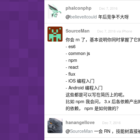
phalconphp
Dec 7, 2016
@
believeitcould
年后竞争不大呀
SourceMan
Dec 7, 2016 via iPhone
你会 rn 了，基本说明你同时掌握了
- es6
- common js
- npm
- react
- flux
- iOS 编程入门
- Android 编程入门
这些都是可以写在简历上的呢。
比如 npm 我会问， 3.x 后各依赖产
的依赖， npm 是如何做的？
hanangellove
Dec 7, 2016
@
SourceMan
一会 RN ，技能树直接