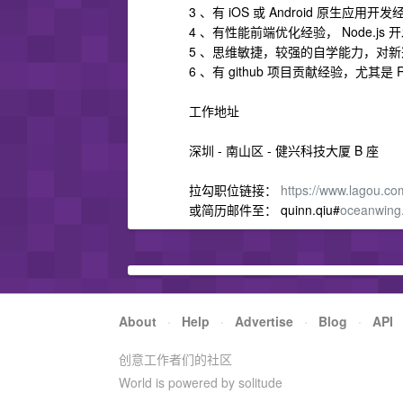
3 、有 iOS 或 Android 原生应用开
4 、有性能前端优化经验， Node.js
5 、思维敏捷，较强的自学能力，对
6 、有 github 项目贡献经验，尤其是 
工作地址
深圳 - 南山区 - 健兴科技大厦 B 座
拉勾职位链接：
https://www.lagou.co
或简历邮件至： quinn.qiu#
oceanwing
About
·
Help
·
Advertise
·
Blog
·
API
创意工作者们的社区
World is powered by solitude