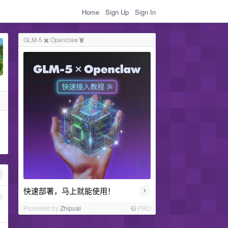
Home
Sign Up
Sign In
GLM-5 ✖️ Openclaw🦞
›
快速部署，马上就能使用！
1
Promoted by
Zhipuai
PRO