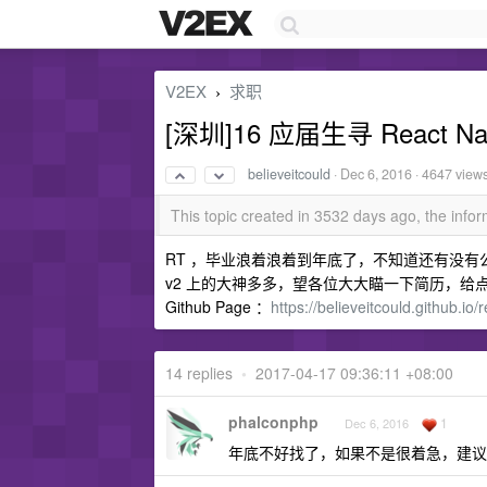
V2EX
求职
›
[深圳]16 应届生寻 React N
believeitcould
·
Dec 6, 2016
· 4647 view
This topic created in 3532 days ago, the inf
RT ，毕业浪着浪着到年底了，不知道还有没有
v2 上的大神多多，望各位大大瞄一下简历，给
Github Page ：
https://believeitcould.github.io
14 replies
•
2017-04-17 09:36:11 +08:00
phalconphp
1
Dec 6, 2016
年底不好找了，如果不是很着急，建议