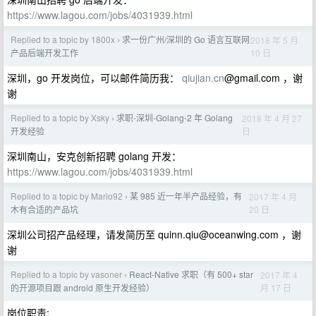
https://www.lagou.com/jobs/4031939.html
Replied to a topic by 1800x
求一份广州/深圳的 Go 语言互联网
2018 年 5 月
›
10 日
产品后端开发工作
深圳，go 开发岗位，可以邮件简历我：
qiujian.cn
@gmail.com ，谢
谢
Replied to a topic by Xsky
求职-深圳-Golang-2 年 Golang
2018 年 4 月 27
›
日
开发经验
深圳南山，安克创新招聘 golang 开发：
https://www.lagou.com/jobs/4031939.html
Replied to a topic by Mario92
某 985 近一年半产品经验，有
2017 年 4 月
›
20 日
木有合适的产品坑
深圳公司招产品经理，请发简历至
quinn.qiu@oceanwing.com
，谢
谢
Replied to a topic by vasoner
React-Native 求职（有 500+ star
2017 年 4
›
月 17 日
的开源项目跟 android 原生开发经验）
岗位职责: