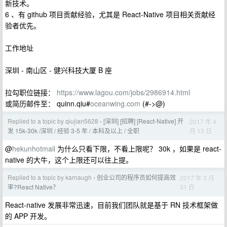
新技术。
6 、有 github 项目贡献经验，尤其是 React-Native 项目相关贡献经
验者优先。
工作地址
深圳 - 南山区 - 健兴科技大厦 B 座
拉勾职位链接：
https://www.lagou.com/jobs/2986914.html
或简历邮件至： quinn.qiu#
oceanwing.com
(#->@)
Replied to a topic by qiujian5628
[深圳] [招聘] [React-Native] 开
2017 年 4
›
月 13 日
发 15k-30k /深圳 / 经验 3-5 年 / 本科及以上 / 全职
@
hekunhotmail
为什么只看下限，不看上限呢？ 30k ，如果是 react-
native 的大牛，这个上限还可以往上提。
Replied to a topic by karnaugh
创业公司的程序员如何提高效
2017 年 3 月
›
31 日
率?React Native？
React-native 发展非常迅速，目前我们团队就是基于 RN 技术框架做
的 APP 开发。