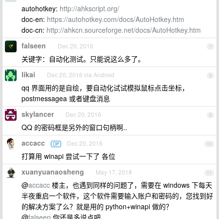
autohotkey:
http://ahkscript.org/
doc-en:
https://autohotkey.com/docs/AutoHotkey.htm
doc-cn:
http://ahkcn.sourceforge.net/docs/AutoHotkey.htm
falseen
Dec 20, 2016
7
关键字：自动化测试。只能说这么多了。
likai
Dec 20, 2016 via Android
8
qq 界面用的是自绘，要自动化试试模拟鼠标点击坐标，
postmessagea 或者键盘消息
skylancer
Dec 20, 2016
9
QQ 的密码框是另外的窗口句柄啊..
accacc
Dec 20, 2016
OP
10
打算用 winapi 尝试一下了 各位
xuanyuanaosheng
May 17, 2018
11
@
accacc
楼主，也遇到同样的问题了，需要在 windows 下每天
半夜重启一个软件，这个软件需要输入账户和密码的，您找到好
的解决方案了么？就是用的 python+winapi 做的？
@
falseen
你还是多说点吧