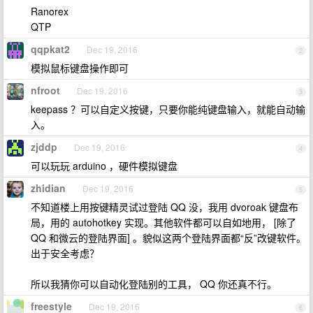
Ranorex
QTP
qqpkat2
Dec 19, 2016
2
模拟鼠标键盘操作即可
nfroot
Dec 19, 2016
3
keepass ？可以自定义按键，只要你能纯键盘输入，就能自动输
入。
zjddp
Dec 19, 2016
4
可以玩玩 arduino ，硬件模拟键盘
zhidian
Dec 19, 2016
5
不知道楼上用按键精灵试过登陆 QQ 没，我用 dvoroak 键盘布
局，用的 autohotkey 实现。其他软件都可以自如地用， [除了
QQ 和微云的登陆界面] 。貌似这两个登陆界面都“反”改键软件。
出于安全考虑？
所以我猜你可以自动化登陆别的工具， QQ 你还真不行。
freestyle
Dec 19, 2016
6