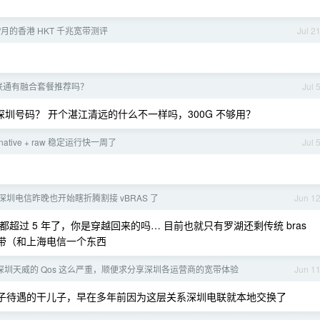
币/月的香港 HKT 千兆宽带测评
Jul 2
联通有融合套餐推荐吗？
Jul 
要深圳号码？ 开个湛江清远的什么不一样吗，300G 不够用？
的 native + raw 稳定运行快一周了
Jul 
深圳电信昨晚也开始瞎折腾割接 vBRAS 了
Jun 1
，都超过 5 年了，你是穿越回来的吗… 目前也就只有罗湖还剩传统 bras
宽带（和上海电信一个东西
深圳天威的 Qos 这么严重，顺便求分享深圳各运营商的宽带体验
Jun 1
子待遇的干儿子，早在多年前因为这层关系深圳电联就本地交换了