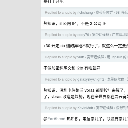
暴打了好吧
Replied to a topic by
richchang
宽带症候群
98 港
›
›
热知识，8 公网 IP ，不是 2 公网 IP
Replied to a topic by
eddy79
宽带症候群
广东深圳
›
›
+30 开走 cb 侧的异地不就行了，就这么一定
Replied to a topic by
vultr
宽带症候群
用 TcpTun 
›
›
不做加密纯明文和 l2tp 有啥差异
Replied to a topic by
galaxyskyknight2
宽带症候群
›
›
热知识，深圳电信整活 vbras 都要按年来算了
了，vbras 改造是趋势，现在全世界都在弄云
Replied to a topic by
KevinMatr
宽带症候群
没想到
›
›
@
FarAhead
热知识，电信亲儿子，联通有亲儿