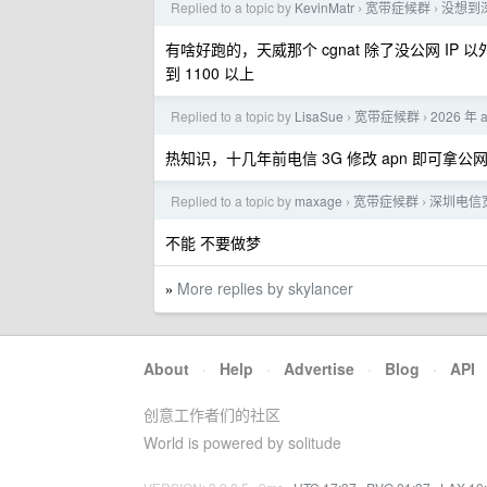
Replied to a topic by
KevinMatr
宽带症候群
没想到
›
›
有啥好跑的，天威那个 cgnat 除了没公网 IP 
到 1100 以上
Replied to a topic by
LisaSue
宽带症候群
2026 年
›
›
热知识，十几年前电信 3G 修改 apn 即可拿公网 
Replied to a topic by
maxage
宽带症候群
深圳电信
›
›
不能 不要做梦
More replies by skylancer
»
About
·
Help
·
Advertise
·
Blog
·
API
创意工作者们的社区
World is powered by solitude