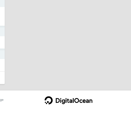
1
1
1
ge