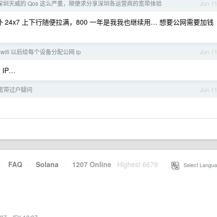
深圳天威的 Qos 这么严重，顺便求分享深圳各运营商的宽带体验
Jun 1
以外 24x7 上下行随便拉满，800 一年是我我也继续用… 想要公网需要加钱
 awifi 以后给每个设备分配公网 ip
Jun 1
IP…
宽带过户疑问
Jun 1
·
FAQ
·
Solana
·
1207 Online
Highest 6679
·
Select Langua