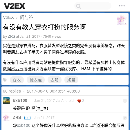
V2EX
问与答
›
有没有教人穿衣打扮的服务啊
By
ZRS
at Jan 21, 2017 · 7540 views
实在是对穿衣搭配，衣服鞋发型眼镜之类的完全没有审美概念，昨天
叫着朋友去挑了半天才买了两件过年穿的衣服。
有没有什么应用或者网站是提供指导服务的，最希望有那种上传身体
数据然后直接出解决方案顺带一键优衣库、 H&M 下单这样的....
穿衣
优衣库
衣服
顺带
68 replies
•
2017-08-16 00:48:54 +08:00
bxb100
Jan 21, 2017 via Android
2
1
关键是 脸 啊(ㅍ_ㅍ)
ZRS
Jan 21, 2017
OP
2
@
bxb100
这个好像没什么很好的解决方法...难道还联合整形医