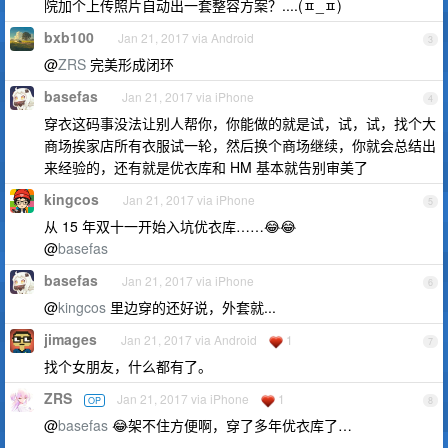
院加个上传照片自动出一套整容方案？....(ㅍ_ㅍ)
bxb100
Jan 21, 2017 via Android
3
@
ZRS
完美形成闭环
basefas
Jan 21, 2017 via iPhone
4
穿衣这码事没法让别人帮你，你能做的就是试，试，试，找个大
商场挨家店所有衣服试一轮，然后换个商场继续，你就会总结出
来经验的，还有就是优衣库和 HM 基本就告别审美了
kingcos
Jan 21, 2017 via iPhone
5
从 15 年双十一开始入坑优衣库……😂😂
@
basefas
basefas
Jan 21, 2017 via iPhone
6
@
kingcos
里边穿的还好说，外套就...
jimages
Jan 21, 2017 via Android
1
7
找个女朋友，什么都有了。
ZRS
Jan 21, 2017 via iPhone
1
OP
8
@
basefas
😂架不住方便啊，穿了多年优衣库了…