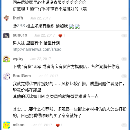
回来后被家里心疼说没衣服哈哈哈哈哈哈
讲道理 T 恤牛仔裤冲锋衣不是挺好的（喂
fhefh
Jan 22, 2017
47
@
ZRS
楼主如果有组织 请加我
sun019
Jan 22, 2017
1
48
男人袜 里面有个 恰型计划
http://nanrenwa.com/s/sao
wpby
Jan 22, 2017
49
下载 “有货” app 或者淘宝有货官方旗舰店，各种潮牌任你选
SoulGem
Jan 22, 2017
50
我就觉得优衣库挺好的……风格比较百搭，质量问题仁者见仁，
毕竟价格在那里
其他的话比如 HM 之类风格就稍微要难适应一点
其实……要什么推荐啦，多观察一些街上身材相仿的人怎么打扮
的，自己挑看得顺眼的买了穿穿就好了
mikan
Jan 22, 2017
1
51