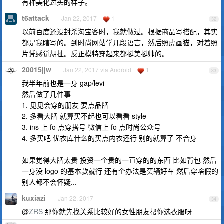
有种美化过头的样子。
t6attack
Jan 22, 2017
1
32
以前百度还没封杀淘宝客时，我就做过。根据商品写搭配，其实
都是我瞎写的。到时尚网站学几段语言，然后照虎画猫，对着照
片凭感觉胡扯。反正模特穿起来都挺美挺帅的。
20015jjw
Jan 22, 2017 via Android
1
33
我半年前也是一身 gap/levi
然后做了几件事
1. 见见会穿的朋友 要点品牌
2. 多看大牌 就算买不起也可以看看 style
3. ins 上 fo 点穿搭号 微信上 fo 点时尚公众号
4. 多买吧 优衣库什么的买点内衣还行 别的就算了 不合身
如果觉得大牌太贵 投资一个贵的一直穿的的东西 比如背包 然后
一身没 logo 的基本款就行 还有个办法是买辆好车 然后穿啥假的
别人都不会怀疑...
kuxiazi
Jan 22, 2017
34
@
ZRS
那你就先找关系比较好的女性朋友帮你选衣服呀