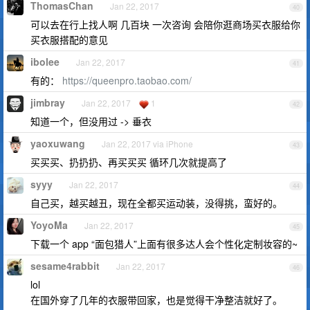
ThomasChan
Jan 22, 2017
40
可以去在行上找人啊 几百块 一次咨询 会陪你逛商场买衣服给你
买衣服搭配的意见
ibolee
Jan 22, 2017
41
有的：
https://queenpro.taobao.com/
jimbray
Jan 22, 2017
1
42
知道一个，但没用过 -> 垂衣
yaoxuwang
Jan 22, 2017 via iPhone
43
买买买、扔扔扔、再买买买 循环几次就提高了
syyy
Jan 22, 2017
44
自己买，越买越丑，现在全都买运动装，没得挑，蛮好的。
YoyoMa
Jan 22, 2017
45
下载一个 app “面包猎人”上面有很多达人会个性化定制妆容的~
sesame4rabbit
Jan 22, 2017
46
lol
在国外穿了几年的衣服带回家，也是觉得干净整洁就好了。