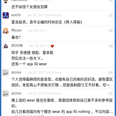
26
还不如找个女朋友划算
em70
Jan 22, 2017 via Android
27
夏洛投资，袁华主编的时尚杂志《男人得装》
RIcter
Jan 22, 2017
28
垂衣？
BOOM
Jan 22, 2017
1
29
知乎 多搜搜 搭配、基本款
然后关注一些大 V 。
还有一个 app 叫 wear
acros
Jan 22, 2017 via iPhone
30
个人觉得最麻烦的是发型，衣服有自己风格的还好选，避免雷区
就好。发型真心不想每天打理....但是我剃圆寸又不好看，哎～
acros
Jan 22, 2017 via iPhone
31
楼上说的 wear 我也在看呢... 里面找体型和自己差不多的参考挺
好。
前几日看到国内有个模仿 wear 的 app 叫 nothing ，不过内容....