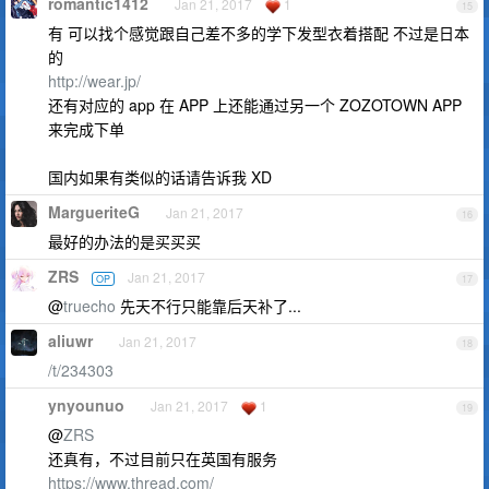
romantic1412
Jan 21, 2017
1
15
有 可以找个感觉跟自己差不多的学下发型衣着搭配 不过是日本
的
http://wear.jp/
还有对应的 app 在 APP 上还能通过另一个 ZOZOTOWN APP
来完成下单
国内如果有类似的话请告诉我 XD
MargueriteG
Jan 21, 2017
16
最好的办法的是买买买
ZRS
Jan 21, 2017
OP
17
@
truecho
先天不行只能靠后天补了...
aliuwr
Jan 21, 2017
18
/t/234303
ynyounuo
Jan 21, 2017
1
19
@
ZRS
还真有，不过目前只在英国有服务
https://www.thread.com/