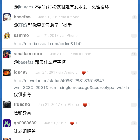
@
jimages
不好好打扮就很难有女朋友…恶性循环…
basefas
Jan 21, 2017 via iPhone
9
@
ZRS
那你只能丑着了（摊手
sammo
Jan 21, 2017 via iPhone
10
http://matrix.sspai.com/p/dce81fc0
smallaccount
Jan 21, 2017 via iPhone
11
@
basefas
那买什么牌子啊
lqs493
Jan 21, 2017 via Android
1
12
http://m.weibo.cn/status/4066128818351684?
wm=3333_2001&from=singlemessage&sourcetype=weixin
仅供参考
truecho
Jan 21, 2017 via iPhone
1
13
脸和身高
qa2080639
Jan 21, 2017
1
14
让老姐把关