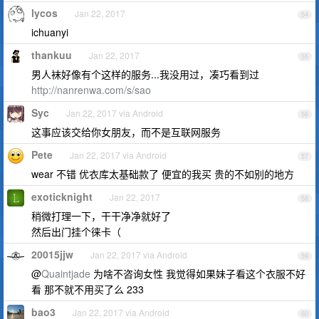
lycos
Jan 22, 2017
54
ichuanyi
thankuu
Jan 22, 2017
55
男人袜好像有个这样的服务...我没用过，凑巧看到过
http://nanrenwa.com/s/sao
Syc
Jan 22, 2017 via Android
56
这事应该交给你女朋友，而不是互联网服务
Pete
Jan 22, 2017 via Android
57
wear 不错 优衣库太基础款了 便宜的我买 贵的不如别的地方
exoticknight
Jan 22, 2017
58
稍微打理一下，干干净净就好了
然后出门挂个徕卡（
20015jjw
Jan 22, 2017 via Android
59
@
Quaintjade
为啥不咨询女性 我觉得如果妹子看这个衣服不好
看 那不就不用买了么 233
bao3
Jan 22, 2017 via Android
60