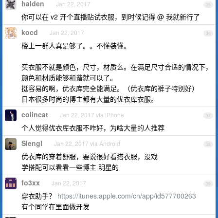
halden
Jan 22, 2017
35
你可以在 v2 开个直播贴试衣服，到时候记得 @ 我就新行了
kocd
Jan 22, 2017
36
楼上一群人真是够了。。不懂装懂。
买衣服不就是颜色，尺寸，材质么。在满足尺寸合适的情况下，
颜色和材质能够和谐就可以了。
挺容易的啊，优衣库完全能满足。（优衣库的裤子特别好）
日本很多时尚的博主都有大量的优衣库衣服。
colincat
Jan 22, 2017 via iPhone
37
个人觉得优衣库衣服不咋好，为啥大量的人推荐
Slengl
Jan 22, 2017 via Android
38
优衣库的穿着舒服，要说很好看搭衣服，没戏
学搭配可以看看一些博主 明星的
fo3xx
Jan 22, 2017
39
穿衣助手？
https://itunes.apple.com/cn/app/id577700263
有个同学在里面做开发