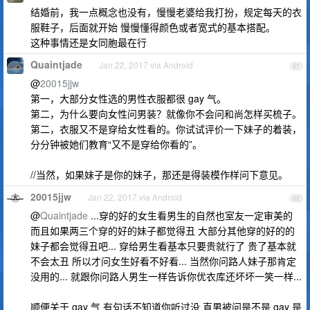
结婚前，我一点概念也没有，慢慢老婆给我打扮，规定每天的衣
服鞋子，后面就开始 慢慢懂得颜色或者宽式的基本搭配。
这种事情还是女同胞最在行
Quaintjade
Jan 22, 2017 via Android
61
@
20015jjw
第一，大部分女性选的男性衣服都很 gay 气。
第二，为什么要向女性问男装？就像你不会问和尚怎样买梳子。
第二，衣服又不是穿给女性看的。你试试评价一下妹子的着装，
分分钟被她们教育“又不是穿给你看的”。
//当然，如果妹子是你的妹子，那还是得装模作样问下意见。
20015jjw
Jan 22, 2017 via Android
62
@
Quaintjade
...穿的好的女生看男生的自然也室友一定审美的
而且如果两三个穿的好的妹子都觉得丑 大部分其他穿的好的的
妹子都会觉得丑吧... 穿给男生看基本只要贵就行了 贵了基本就
不会太丑 所以才问女生好看不好看... 当然你问路人妹子那肯定
没用的... 就跟你问路人男生一样告诉你优衣库还坏坏一笑一样...
顺便关于 gay 气 有句话不知道你听过没 直男被问是不是 gay 是