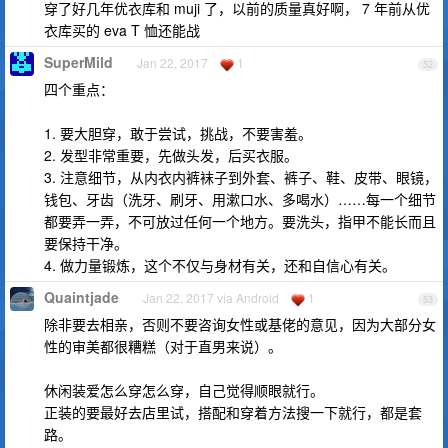
穿了好几年优衣库和 muji 了，以前的质量真好啊， 7 年前从优
衣库买的 eva T 恤还能战
SuperMild
Jan 22, 2017
1
52
四个重点：
1. 要大胆穿，敢于尝试，挑战，不要害羞。
2. 发型非常重要，先做头发，后买衣服。
3. 注意细节，从内衣内裤袜子到外套、裤子、鞋、皮带、眼镜，
钱包、牙齿（洗牙、刷牙、用漱口水、多喝水）……每一个细节
都要弄一弄，不可放过任何一个地方。要洗头，指甲不能长而且
要保持干净。
4. 做力量锻炼，这个不仅与身材有关，还和自信心有关。
Quaintjade
Jan 22, 2017 via Android
1
53
除非要去相亲，否则不要咨询女性或基佬的意见，因为大部分女
性的审美都很糟糕（对于直男来说）。
休闲装爱怎么穿怎么穿，自己觉得顺眼就行。
正装的要最好去店里试，搭配和穿着方法搜一下就行，都是套
路。