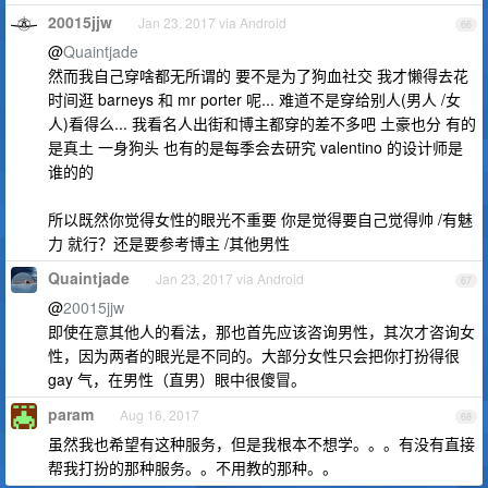
20015jjw
Jan 23, 2017 via Android
66
@
Quaintjade
然而我自己穿啥都无所谓的 要不是为了狗血社交 我才懒得去花
时间逛 barneys 和 mr porter 呢... 难道不是穿给别人(男人 /女
人)看得么... 我看名人出街和博主都穿的差不多吧 土豪也分 有的
是真土 一身狗头 也有的是每季会去研究 valentino 的设计师是
谁的的
所以既然你觉得女性的眼光不重要 你是觉得要自己觉得帅 /有魅
力 就行？还是要参考博主 /其他男性
Quaintjade
Jan 23, 2017 via Android
67
@
20015jjw
即使在意其他人的看法，那也首先应该咨询男性，其次才咨询女
性，因为两者的眼光是不同的。大部分女性只会把你打扮得很
gay 气，在男性（直男）眼中很傻冒。
param
Aug 16, 2017
68
虽然我也希望有这种服务，但是我根本不想学。。。有没有直接
帮我打扮的那种服务。。不用教的那种。。