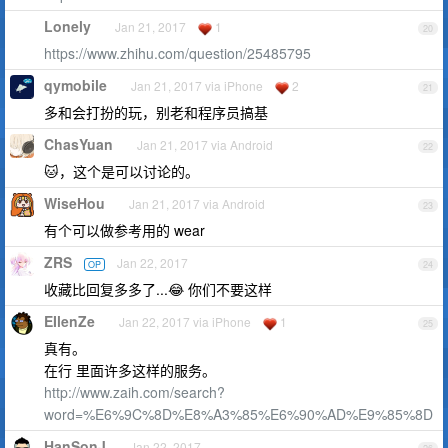
Lonely
Jan 21, 2017
1
20
https://www.zhihu.com/question/25485795
qymobile
Jan 21, 2017 via iPhone
2
21
多和会打扮的玩，别老和程序员搞基
ChasYuan
Jan 21, 2017 via Android
22
🐱，这个是可以讨论的。
WiseHou
Jan 21, 2017 via Android
23
有个可以做参考用的 wear
ZRS
Jan 22, 2017
OP
24
收藏比回复多多了...😂 你们不要这样
EIlenZe
Jan 22, 2017 via iPhone
1
25
真有。
在行 里面许多这样的服务。
http://www.zaih.com/search?
word=%E6%9C%8D%E8%A3%85%E6%90%AD%E9%85%8D
HanSonJ
Jan 22, 2017