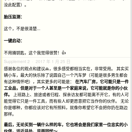
没此配置）。
胎压监测：
这个，不是很清楚...
一键启动：
不用捅钥匙，这个我觉得很赞！👍
Supplement 2 · 2017 年 1 月 25 日
感谢各位的观点和建议🙏，很多感受都相当实在，非常受用。 其实买
辆小车，最大的快乐除了说圆自己一个汽车梦（可能是很多男生都会
有这种情怀吧），其实更多的可能是：
在汽车厂房，它可能只是一件
工业品，但是对于一个人甚至是一个家庭来说，它可能就是你的小伙
伴。
上班路上、旅途或者归程、探亲访友都可能离不开它，有的人可
能觉得它只是一件工具，而有些人却更愿意把它当作你的伙伴。 无论
你是哪种，你都应该对它有所照料，就像你希望它不会把你扔在路边
那样。
最后，无论买到一辆什么样的车，它也将会是我们家里一位忠实的小
伙伴，远近共处、风雨同忧～