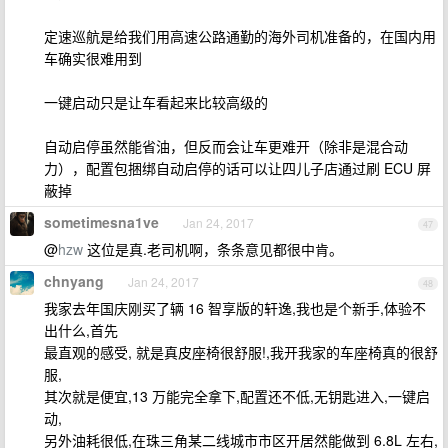
定速巡航是给我们用高速公路通勤的海外司机准备的，在国内用
车确实很难用到
一键启动只是让车看起来比较高级的
自动启停虽然能省油，但反而会让车更难开（除非是混合动
力），配置包捆绑自动启停的话可以让四儿子店通过刷 ECU 屏
蔽掉
sometimesna1ve
Jan 24, 2017
47
@
hzw
这位是真.老司机啊，条条意见都很中肯。
chnyang
Jan 24, 2017
48
我家去年国庆刚买了辆 16 智享版的轩逸,我也是个新手,体验不
出什么,首先
最直观的感受, 就是真皮座椅很舒服!,我开我家的车座椅真的很舒
服,
其次就是便宜,13 万能完全拿下,配置还不低,无钥匙进入,一键启
动,
另外油耗很低,在珠三角某二线城市市区开居然能做到 6.8L 左右,