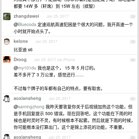
都要 14W 多（轩逸）到 15W 左右（缤智）
zhangdawei
Jan 25, 2017
78
@
Bluecoda
定速巡航高速犯困是个很大的问题，我开高速一个
小时就开始点头了。
kelone
Jan 25, 2017
79
比亚迪 s6
Droog
Jan 25, 2017 via iPhone
80
@
my101du
我也是这个， 15 年 5 月订的。
差不多开了 3 万公里，感觉还行……
不过每个牌子的车都有自己的特点，要有取舍。
aoxiansheng
Jan 25, 2017
81
@
samingzhong
我昨天要答复你关于后视镜加热这个功能，但
是手机回复提示 500 错误。现在回答吧，这个功能在下雨的时
候也是时灵时不灵，有时候根本不起雾。然后就是下雨的时候，
你可能根本没打算出门，这个是锦上添花的功能，不重要。
aoxiansheng
Jan 25, 2017
82