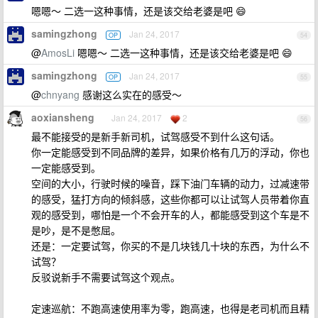
嗯嗯～ 二选一这种事情，还是该交给老婆是吧 😄
samingzhong
Jan 24, 2017
OP
54
@
AmosLi
嗯嗯～ 二选一这种事情，还是该交给老婆是吧 😄
samingzhong
Jan 24, 2017
OP
55
@
chnyang
感谢这么实在的感受～
aoxiansheng
Jan 24, 2017
2
56
最不能接受的是新手新司机，试驾感受不到什么这句话。
你一定能感受到不同品牌的差异，如果价格有几万的浮动，你也
一定能感受到。
空间的大小，行驶时候的噪音，踩下油门车辆的动力，过减速带
的感受，猛打方向的倾斜感，这些你都可以让试驾人员带着你直
观的感受到，哪怕是一个不会开车的人，都能感受到这个车是不
是吵，是不是憋屈。
还是：一定要试驾，你买的不是几块钱几十块的东西，为什么不
试驾？
反驳说新手不需要试驾这个观点。
定速巡航：不跑高速使用率为零，跑高速，也得是老司机而且精