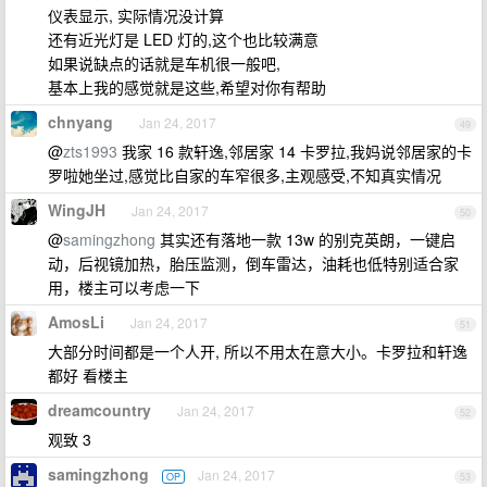
仪表显示, 实际情况没计算
还有近光灯是 LED 灯的,这个也比较满意
如果说缺点的话就是车机很一般吧,
基本上我的感觉就是这些,希望对你有帮助
chnyang
Jan 24, 2017
49
@
zts1993
我家 16 款轩逸,邻居家 14 卡罗拉,我妈说邻居家的卡
罗啦她坐过,感觉比自家的车窄很多,主观感受,不知真实情况
WingJH
Jan 24, 2017
50
@
samingzhong
其实还有落地一款 13w 的别克英朗，一键启
动，后视镜加热，胎压监测，倒车雷达，油耗也低特别适合家
用，楼主可以考虑一下
AmosLi
Jan 24, 2017
51
大部分时间都是一个人开, 所以不用太在意大小。卡罗拉和轩逸
都好 看楼主
dreamcountry
Jan 24, 2017
52
观致 3
samingzhong
Jan 24, 2017
OP
53