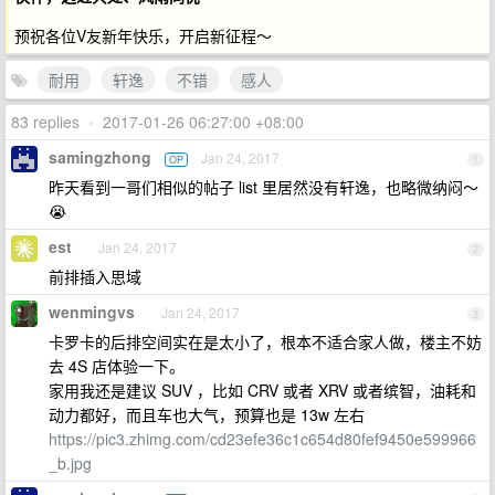
预祝各位V友新年快乐，开启新征程～
耐用
轩逸
不错
感人
83 replies
•
2017-01-26 06:27:00 +08:00
samingzhong
Jan 24, 2017
OP
1
昨天看到一哥们相似的帖子 list 里居然没有轩逸，也略微纳闷～
😭
est
Jan 24, 2017
2
前排插入思域
wenmingvs
Jan 24, 2017
3
卡罗卡的后排空间实在是太小了，根本不适合家人做，楼主不妨
去 4S 店体验一下。
家用我还是建议 SUV ，比如 CRV 或者 XRV 或者缤智，油耗和
动力都好，而且车也大气，预算也是 13w 左右
https://pic3.zhimg.com/cd23efe36c1c654d80fef9450e599966
_b.jpg