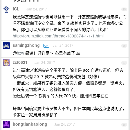
ICL
Jan 24, 2017
35
我觉得定速巡航你也可以试用一下…开定速巡航我容易走神，而
且不踩着油门没安全感。来回 6 趟其实算少了…也看你多少公
里。你也可以从非专业论坛看看不同人的讨论，比如：
http://forum.xitek.com/thread-1302674-1-1-1.html
samingzhong
Jan 24, 2017
OP
36
@
hzw
感谢！好详尽～ 心里有底了 🙏
zcl0621
Jan 24, 2017
37
过年高速定速巡航完全用不了，除非是 acc 自适应巡航，但 A
级车中只有 2017 款昂可赛拉选装科技包（好像）
一键点火，如果有无钥匙进入确实方便，但很多都是一键点火，
但没有无钥匙进入，这就很蛋疼了。
胎压后装一个 铁将军的大概 700 快，能用四五年左右
轩逸空间确实要比卡罗拉大不少，但日本国民车这点也说明了，
卡罗拉一家用用也是够了
hongtianbaolong
Jan 24, 2017
38