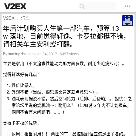
V2EX
汽车
›
年后计划购买人生第一部汽车，预算 13
w 落地，目前觉得轩逸、卡罗拉都挺不错，
请相关车主安利或打醒。
By
samingzhong
at Jan 24, 2017 · 6397 views
主要是家用（不太追求性能动力那方面参数，耐用少毛病即可）。
觉得轩逸好有几点：
性价比感人。
外观不错（当然，跟思域比肯定差点意思～）。
油耗表现据说不错，然后空间给力（后排、后备箱）。 担忧：之
家论坛里说的烧机油～；耐用么？（比如说 5 年内不计划换车，
期间不会有大问题吧。。。）
觉得卡罗拉的优势：
耐用！相当耐用！！ 两田的车，品控很到位应该是出了名的。