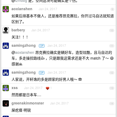
@
lzmbbg
是，空间这块可能确实是个伤。
aoxianshen
Jan 24, 2017
9
如果后排基本不做人，还是推荐昂克赛拉，你开过马自达就知道
区别了。
barbery
Jan 24, 2017
10
关注！！！
samingzhong
Jan 24, 2017
OP
11
@
aoxianshen
昂克赛拉确实是辆好车，造型炫酷，且马自达的
车，多走操控路线👍 ，只是跟我这需求还是不大 match 了～ 😄
感谢🙏
samingzhong
Jan 24, 2017
OP
12
人家说，开轩逸的多是顾家的好男人哦～ 🙈
xss
Jan 24, 2017
1
13
然而都是日本车....
greenskinmonster
Jan 24, 2017
14
屎疙瘩·明锐