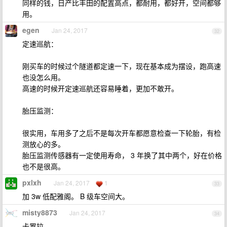
同样的钱，日产比丰田的配置高点，都耐用，都好开，空间都够
用。
egen
Jan 24, 2017
32
定速巡航：
刚买车的时候过个隧道都定速一下，现在基本成为摆设，跑高速
也没怎么用。
高速的时候开定速巡航还容易睡着，更加不敢开。
胎压监测：
很实用，车用多了之后不是每次开车都愿意检查一下轮胎，有检
测放心的多。
胎压监测传感器有一定使用寿命， 3 年换了其中两个，好在价格
也不是很高。
pxlxh
Jan 24, 2017
1
33
加 3w 低配雅阁。 B 级车空间大。
misty8873
Jan 24, 2017
34
卡罗拉。。。。