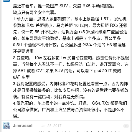
最近在看车，推一款国产 SUV ，荣威 RX5 手动旗舰版。
缺点只有两个安全气囊。
1.动力方面，思域大家都知道了，基本上是最强 1.5T ，发动机
参数和 RX5 差距很小，马力差距 10 以内，最大扭矩 RX5 还领
先，说一句 55 开不过分，油耗方面 rx5 算是同级别车型里省油
的，某车网网友平均数据，基本上都是 7 个多点，百公里多
0.5/1 个油根本不用计较，百公里多出 2/3/4 个油的 H6 和博越
还是要远离 。
2.变速箱， 10w 左右多花 1w 买自动变速箱，感觉性价比不是很
高，当然每个人看法不一样，如果只选自动档，避开双离合，选
择 6AT 或者 CVT.如果 SUV 的话，可以看下 gs4 2017 款的
6AT 车型。
3.我对配置的感受，内饰比各种花哨配置还看重一点，因为内饰
才是日常接触最多的，比如皮质座椅，没有的话后续也要花钱改
装。有没有一键启动，对我真是无所谓。
4.做汽配的，车上很小的一点外饰。轩逸， GS4,RX5 都是我们
公司独家供货。广汽和上汽品质与合资差距很小，不是那么不
堪。
Jimrussell
Jan 25, 2017
74