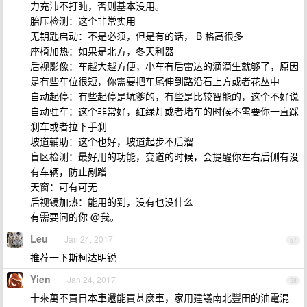
力充沛不打盹，否则基本没用。
胎压检测：这个非常实用
无钥匙启动：不是必须，但是有的话， B 格高很多
座椅加热：如果是北方，冬天利器
后视影像：车越大越方便，小车有后雷达的滴滴生就够了，原因
是有些车位很短，你需要把车尾伸到路沿石上方或者花丛中
自动起停：有些起停是坑爹的，有些是比较智能的，这个不好说
自动驻车：这个非常好，红绿灯或者堵车的时候不需要你一直踩
刹车或者拉下手刹
坡道辅助：这个也好，坡道起步不后溜
盲区检测：最好用的功能，变道的时候，会提醒你左右后侧有没
有车辆，防止剐蹭
天窗：可有可无
后视镜加热：能用的到，没有也没什么
有需要问的你 @我。
Leu
Jan 24, 2017
57
推荐一下斯柯达明锐
Yien
Jan 24, 2017
58
十來萬不買日本車還能買甚麼車，家用建議南北豐田的油電混