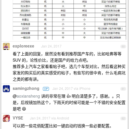
exploreexe
Jan 24, 2017
60
看了上面的回复，居然没有看到推荐国产车的，比如哈弗等等
SUV 的，论性价比，还是国产的给力点吧。
推荐多上汽车之家看看帖子吧，选几个车型对比，然后看这种买
家发的购买后的真实感受的帖子，有些写的很中肯，什么毛病坑
之类的都有讲。
samingzhong
Jan 24, 2017 via iPhone
OP
61
@
aoxiansheng
讲的非常在理 👍 明白清楚多了，感谢。。只
是，后视镜加热这个，下雨天的时候可能是一个不错的安全配置
是吧 😄
VYSE
Jan 24, 2017 via Android
62
可以把一些花俏配置比如一键启动的钱换一些必要配置。