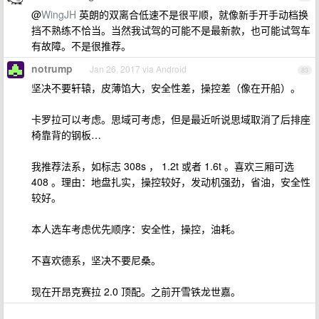
@
WingJH
英朗的双离合低速不是很平顺，就像新手开手动档换
挡不熟练不恰当。当然我试驾的可能不是最新款，也可能试驾车
有故障。不是很推荐。
notrump
Jan 26, 2017 via Android
83
坚决不要轩辕，皮薄馅大，安全性差，操控差（像在开船）。
卡罗拉可以考虑。思域可考虑，但是最近听说思域取消了后排座
椅靠背的钢板…
我推荐法系，如标志 308s ， 1.2t 或者 1.6t 。喜欢三厢可选
408 。理由：地盘扎实，操控较好，发动机强劲，省油，安全性
较好。
本人选车考虑优先顺序：安全性，操控，油耗。
不喜欢德系，坚决不要尼桑。
现在开昂克赛拉 2.0 顶配。之前开雪铁龙世嘉。