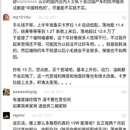
@
exploreexe
认识的国内业内人士私下说过国产车的防冲撞测
试都是“中国特色的”，尽量能不买就不买。
my101du
Jan 25, 2017
75
手头钱不够，上半年准备买卡罗拉 1.6 自动低配，落地能 11.4
万，结果等等等到 1.2T 新款上来后，落地超过 12.6 万了
于是提了个福特福睿斯，这个车好像很多人觉得不行，不过我开
起来觉得还不错，可能因为以前没开过好车吧。。。就是挺耗油
的，然后福特的车不知道以后小毛病会不会很多，保值也不如两
田。
你有 13 万，贷点款，买个思域吧，基本上外形、动力、油耗都
不会后悔了，这一代思域的隔音和地盘好像也有很大改善。卡罗
拉路上太多，轩逸太家用。。。。
assassinpig
Jan 25, 2017
76
有速度操控情节 请不要在意空间
如果简单家用 请放弃三厢家轿
raptor
Jan 25, 2017
77
说实话，楼上那么多推荐的真的 13W 能落地？反正我两个月前
问过其中部分，中配自动（除非你看的是低配或手动）落地基本