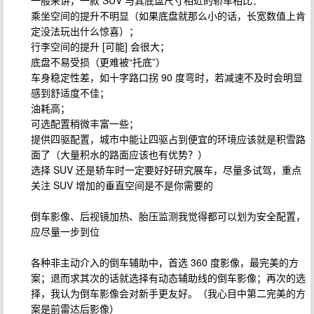
乘坐空间的提升不明显（如果底盘就那么小的话，长宽数值上肯
定没法玩出什么惊喜）；
行李空间的提升 [可能] 会很大；
底盘不易受损（更难被“托底”）
车身稳定性差，如十字路口拐 90 度弯时，若减速不及时会明显
感到舒适度不佳；
油耗高；
可选配置稍微丰富一些；
提供四驱配置，城市中能让四驱占到便宜的环境应该就是积雪路
面了（大量积水的路面应该也有优势？）
选择 SUV 还是轿车时一定要好好研究展车，尽量多试驾，重点
关注 SUV 增加的垂直空间是不是你需要的
倒车影像、后视镜加热、胎压监测我觉得都可以划为安全配置，
应尽量一步到位
各种非主动介入的倒车辅助中，首选 360 度影像，最完美的方
案；退而求其次的话就选择有动态辅助线的倒车影像；再次的选
择，我认为倒车影像会对新手更友好。（我心目中第二完美的方
案是前雷达后影像）