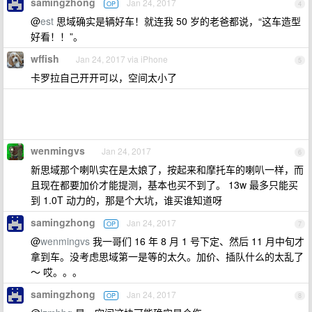
samingzhong
Jan 24, 2017
OP
4
@
est
思域确实是辆好车！就连我 50 岁的老爸都说，“这车造型
好看！！”。
wffish
Jan 24, 2017 via iPhone
5
卡罗拉自己开开可以，空间太小了
wenmingvs
Jan 24, 2017
6
新思域那个喇叭实在是太娘了，按起来和摩托车的喇叭一样，而
且现在都要加价才能提测，基本也买不到了。 13w 最多只能买
到 1.0T 动力的，那是个大坑，谁买谁知道呀
samingzhong
Jan 24, 2017
OP
7
@
wenmingvs
我一哥们 16 年 8 月 1 号下定、然后 11 月中旬才
拿到车。没考虑思域第一是等的太久。加价、插队什么的太乱了
～ 哎。。。
samingzhong
Jan 24, 2017
OP
8