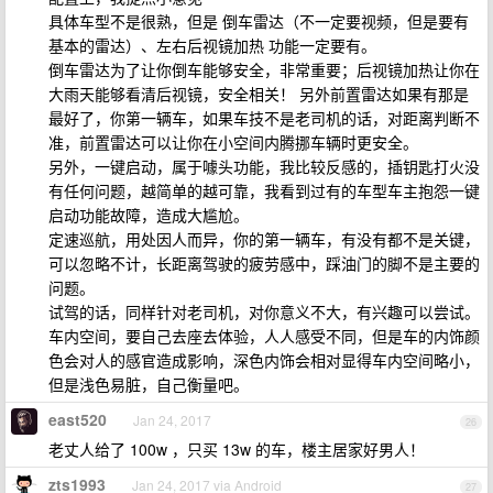
具体车型不是很熟，但是 倒车雷达（不一定要视频，但是要有
基本的雷达）、左右后视镜加热 功能一定要有。
倒车雷达为了让你倒车能够安全，非常重要；后视镜加热让你在
大雨天能够看清后视镜，安全相关！ 另外前置雷达如果有那是
最好了，你第一辆车，如果车技不是老司机的话，对距离判断不
准，前置雷达可以让你在小空间内腾挪车辆时更安全。
另外，一键启动，属于噱头功能，我比较反感的，插钥匙打火没
有任何问题，越简单的越可靠，我看到过有的车型车主抱怨一键
启动功能故障，造成大尴尬。
定速巡航，用处因人而异，你的第一辆车，有没有都不是关键，
可以忽略不计，长距离驾驶的疲劳感中，踩油门的脚不是主要的
问题。
试驾的话，同样针对老司机，对你意义不大，有兴趣可以尝试。
车内空间，要自己去座去体验，人人感受不同，但是车的内饰颜
色会对人的感官造成影响，深色内饰会相对显得车内空间略小，
但是浅色易脏，自己衡量吧。
east520
Jan 24, 2017
26
老丈人给了 100w ，只买 13w 的车，楼主居家好男人！
zts1993
Jan 24, 2017 via Android
27