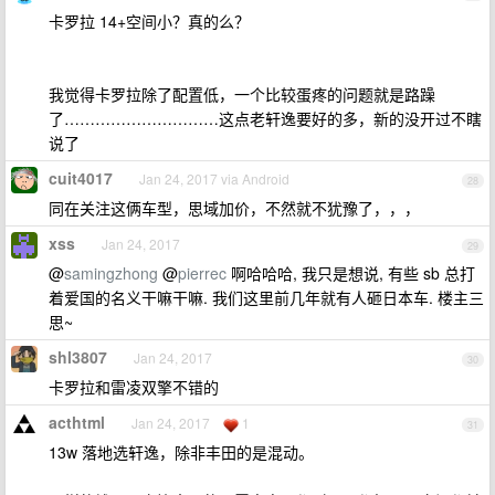
卡罗拉 14+空间小？真的么？
我觉得卡罗拉除了配置低，一个比较蛋疼的问题就是路躁
了…………………………这点老轩逸要好的多，新的没开过不瞎
说了
cuit4017
Jan 24, 2017 via Android
28
同在关注这俩车型，思域加价，不然就不犹豫了，，，
xss
Jan 24, 2017
29
@
samingzhong
@
pierrec
啊哈哈哈, 我只是想说, 有些 sb 总打
着爱国的名义干嘛干嘛. 我们这里前几年就有人砸日本车. 楼主三
思~
shl3807
Jan 24, 2017
30
卡罗拉和雷凌双擎不错的
acthtml
Jan 24, 2017
1
31
13w 落地选轩逸，除非丰田的是混动。