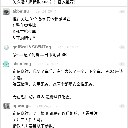
怎么没人提标致 408 ？！插入推荐！
abbatuu
Jan 24, 2017
39
推荐关注 3 个指标 其他都是浮云
1 整车零件比
2 死亡赔付率
3 车损赔付率
gqfBzoLVY3Wl4Tng
Jan 24, 2017
40
@
xss
这个的确....自带嘲讽 SB
shenfeng
Jan 24, 2017
41
定速巡航，我买了车后，专门去装了一个，下个车， ACC 应该
会选。
胎压检测，实用配置。这两个都是安全性配置。
无钥匙启动，进入 是舒适性配置。
ppwangs
Jan 24, 2017
42
定速巡航、胎压检测 都是可以后加的，无需关注。
关注三大件即可。
请教人需要带以下参数：