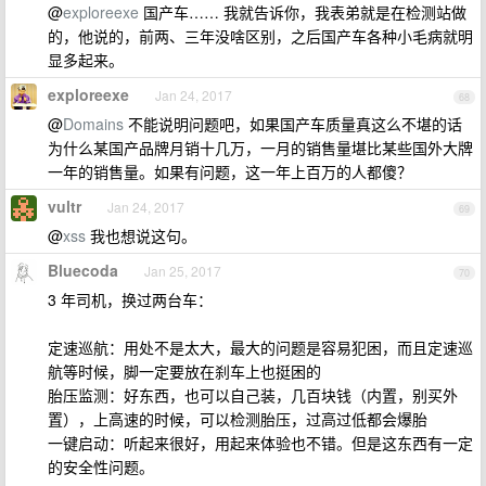
@
exploreexe
国产车…… 我就告诉你，我表弟就是在检测站做
的，他说的，前两、三年没啥区别，之后国产车各种小毛病就明
显多起来。
exploreexe
Jan 24, 2017
68
@
Domains
不能说明问题吧，如果国产车质量真这么不堪的话
为什么某国产品牌月销十几万，一月的销售量堪比某些国外大牌
一年的销售量。如果有问题，这一年上百万的人都傻？
vultr
Jan 24, 2017
69
@
xss
我也想说这句。
Bluecoda
Jan 25, 2017
70
3 年司机，换过两台车：
定速巡航：用处不是太大，最大的问题是容易犯困，而且定速巡
航等时候，脚一定要放在刹车上也挺困的
胎压监测：好东西，也可以自己装，几百块钱（内置，别买外
置），上高速的时候，可以检测胎压，过高过低都会爆胎
一键启动：听起来很好，用起来体验也不错。但是这东西有一定
的安全性问题。