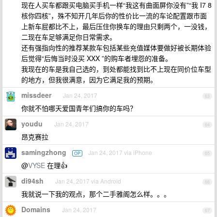
现在人买车都跟买电脑买手机一样“我这有曲面屏你没有”“我 I7 8
核你四核”，殊不知开几年后你的性价比一流的车论配置跟市面
上新车屁都比不上，最后压住你换车的理由只剩两个，一没钱，
二现在车足够满足你日常需求。
还有强指向性的推荐某款车包括某些充值媒体要做好被长期体验
后觉得“后悔当时没买 XXX ”的购车者埋怨的准备。
我现在的车是我自己选的，到处都能找到比不上现在同价位车型
的地方，但我很满意，因为它满足我的预期。
missdeer
Jan 24, 2017
63
你就不怕哪天爱国青年们搞你的车吗？
youdu
Jan 24, 2017
64
昂克赛拉
samingzhong
Jan 24, 2017 via iPhone
OP
65
@
VYSE
在理👍
di94sh
Jan 24, 2017 via Android
66
我就说一下我的观点，那个二手雅阁怎么样。。。
Domains
Jan 24, 2017
67