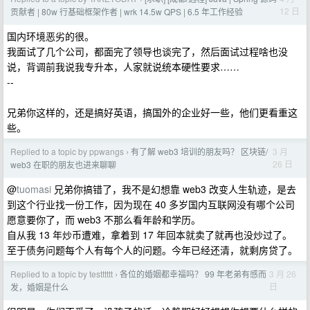
12 日
贡献者 | 80w 行基础框架作者 | wrk 14.5w QPS | 6.5 年工作经验
国内环境恶劣的很。
我面试了几个公司，都面完了领导也谈完了，然后面试过程啥也没
说，背调前我说我专升本，人家就说统本硬性要求……
--
兄弟你这样的，还是搞好英语，搞国外的企业好一些，他们更看重这
些。
Replied to a topic by ppwangs
有了解 web3 培训的朋友吗？ 区块链/
3 月
›
26 日
web3 在职的朋友也进来聊聊
@
tuomasi
兄弟你搞错了，我不是幻想靠 web3 改变人生轨迹，是去
到这个行业找一份工作，因为现在 40 多岁国内互联网没有哪个公司
愿意要你了，而 web3 不那么看年龄和学历。
自从我 13 年炒币遭难，拿着到 17 年回本就卖了就再也没炒过了。
至于债务问题每个人有每个人的问题。今年已经还清，就剩房贷了。
Replied to a topic by testttttt
各位的婚姻都幸福吗？ 99 年老弟有感而
3 月 26
›
日
发，婚姻是什么