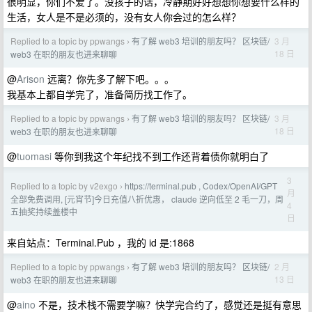
很明显，你们不爱了。没孩子的话，冷静期好好想想你想要什么样的
生活，女人是不是必须的，没有女人你会过的怎么样？
Replied to a topic by ppwangs
有了解 web3 培训的朋友吗？ 区块链/
3 月
›
18 日
web3 在职的朋友也进来聊聊
@
Arison
远离？你先多了解下吧。。。
我基本上都自学完了，准备简历找工作了。
Replied to a topic by ppwangs
有了解 web3 培训的朋友吗？ 区块链/
3 月
›
18 日
web3 在职的朋友也进来聊聊
@
tuomasi
等你到我这个年纪找不到工作还背着债你就明白了
3
Replied to a topic by v2exgo
https://terminal.pub , Codex/OpenAI/GPT
›
月
全部免费调用, [元宵节]今日充值八折优惠， claude 逆向低至 2 毛一刀，周
4
五抽奖持续盖楼中
日
来自站点：Terminal.Pub ，我的 id 是:1868
Replied to a topic by ppwangs
有了解 web3 培训的朋友吗？ 区块链/
2 月
›
13 日
web3 在职的朋友也进来聊聊
@
aino
不是，技术栈不需要学嘛？快学完合约了，感觉还是挺有意思