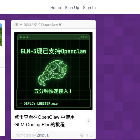
Home
Sign Up
Sign In
GLM-5现已支持Openclaw🦞
点击查看在OpenClaw 中使用
›
GLM Coding Plan的教程
Promoted by
Zhipuai
PRO