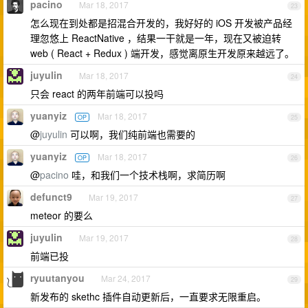
pacino
Mar 18, 2017
23
怎么现在到处都是招混合开发的，我好好的 iOS 开发被产品经
理忽悠上 ReactNative ，结果一干就是一年，现在又被迫转
web ( React + Redux ) 端开发，感觉离原生开发原来越远了。
juyulin
Mar 18, 2017
24
只会 react 的两年前端可以投吗
yuanyiz
Mar 18, 2017
OP
25
@
juyulin
可以啊，我们纯前端也需要的
yuanyiz
Mar 18, 2017
OP
26
@
pacino
哇，和我们一个技术栈啊，求简历啊
defunct9
Mar 19, 2017
27
meteor 的要么
juyulin
Mar 19, 2017
28
前端已投
ryuutanyou
Mar 24, 2017
29
新发布的 skethc 插件自动更新后，一直要求无限重启。