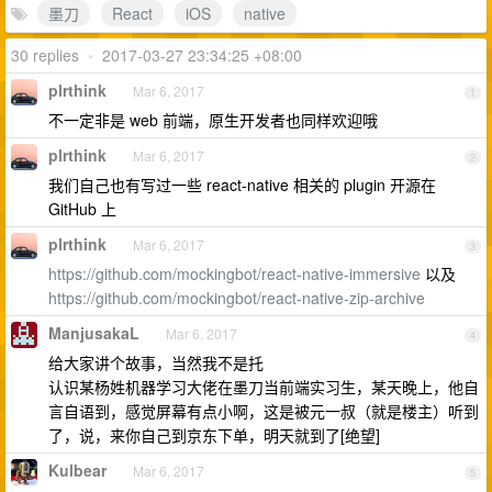
墨刀
React
iOS
native
30 replies
•
2017-03-27 23:34:25 +08:00
plrthink
Mar 6, 2017
1
不一定非是 web 前端，原生开发者也同样欢迎哦
plrthink
Mar 6, 2017
2
我们自己也有写过一些 react-native 相关的 plugin 开源在
GitHub 上
plrthink
Mar 6, 2017
3
https://github.com/mockingbot/react-native-immersive
以及
https://github.com/mockingbot/react-native-zip-archive
ManjusakaL
Mar 6, 2017
4
给大家讲个故事，当然我不是托
认识某杨姓机器学习大佬在墨刀当前端实习生，某天晚上，他自
言自语到，感觉屏幕有点小啊，这是被元一叔（就是楼主）听到
了，说，来你自己到京东下单，明天就到了[绝望]
Kulbear
Mar 6, 2017
5