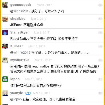
geeeeeeeeek
Mar 9, 2017
16
@
winnie2012
换好了，可以+1s 了吗
shuaibird
Mar 9, 2017
17
JSPatch 不是刚挂吗😂
StarrySkyer
Mar 9, 2017
18
React Native 不是今天也挂了吗, iOS 不支持了
Kulbear
Mar 10, 2017
19
@
winnie2012
换了哥，另外我是当事人，是真的。。。
mysticzt123
Mar 11, 2017
20
前段时间 想用 react native 做 V2EX 的移动端 用了一晚上墨刀
冥思苦想不知道怎么设计 后来索性直接脑海 UI 了 思路畅通
lopoo
Mar 15, 2017
21
你们在拉勾上的运营岗还在招聘吗？
yuanyiz
Mar 16, 2017
OP
22
@
lopoo
在招，欢迎投递，也可以直接发给我