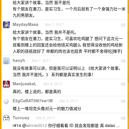
给大家讲个故事，当然 我不是托
有个朋友在墨刀，是实习生，一个月后就有了一个身强力壮一米
九的男朋友。
MaydayMasa
Mar 7, 2017
11
给大家讲个故事，当然 我并不是托。
有个朋友在墨刀，是实习生，可喜欢吃鸡腿了 想问下这次元一
叔看到楼上的回复还会给他钱买鸡腿么 我觉得没收他的鸡给新
入职的孩纸就好了 帝都的肉也该也挺贵 平时都不舍得吃[摊手]
haoyh
Mar 7, 2017
12
我没有故事可以讲，但是我可以证明以上 《给大家讲个故事，
当然 我并不是托。》 系列都是真实发生的事！
ManjusakaL
Mar 8, 2017
13
真的，楼上说的，都是真的
E2gCaBAT5I87sw1M
Mar 8, 2017
14
楼上一堆坦克头像对元一的魅力值减分
Tuccuay
Mar 8, 2017
15
r#14 @
winnie2012
你仔细看看 ID 就会发现都是 真·dalao ...