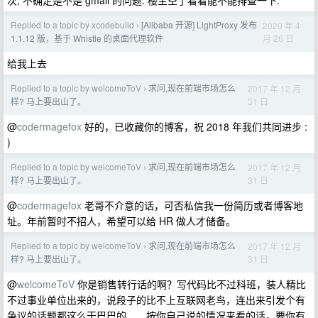
次, 不确定是不是 gmail 的问题. 楼主空了看看能不能排查一下.
Replied to a topic by xcodebuild
[Alibaba 开源] LightProxy 发布
2020 年 4
›
月 26 日
1.1.12 版，基于 Whistle 的桌面代理软件
给我上去
Replied to a topic by welcomeToV
求问,现在前端市场怎么
2017 年 12 月
›
31 日
样? 马上要出山了。
@
codermagefox
好的，已收藏你的博客，祝 2018 年我们共同进步 :
)
Replied to a topic by welcomeToV
求问,现在前端市场怎么
2017 年 12 月
›
31 日
样? 马上要出山了。
@
codermagefox
老哥不介意的话，可否私信我一份简历或者博客地
址。年前暂时不招人，希望可以给 HR 做人才储备。
Replied to a topic by welcomeToV
求问,现在前端市场怎么
2017 年 12 月
›
31 日
样? 马上要出山了。
@
welcomeToV
你是销售转行话的啊？写代码比不过科班，装人精比
不过事业单位出来的，说段子的比不上互联网老鸟，连出来引发个有
争议的话题都这么干巴巴的……按你自己说的情况来看的话，要你有