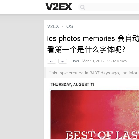
V2EX
iOS
›
ios photos memori
看第一个是什么字体呢？
luoer
·
Mar 10, 2017
· 2332 views
This topic created in 3437 days ago, the inf