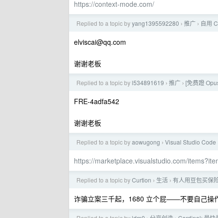
https://context-mode.com/
Replied to a topic by
yang1395592280
推广
自用 C
›
›
elviscai@qq.com
谢谢老板
Replied to a topic by
l534891619
推广
[免费蹬 Opus
›
›
FRE-4adfa542
谢谢老板
Replied to a topic by
aowugong
Visual Studio Code
›
https://marketplace.visualstudio.com/items?
Replied to a topic by
Curtion
生活
有人用豆包买保
›
›
诈骗立案三千起，1680 立个屁——不要自己操
Replied to a topic by
ldm0
分享创造
Cardinal: