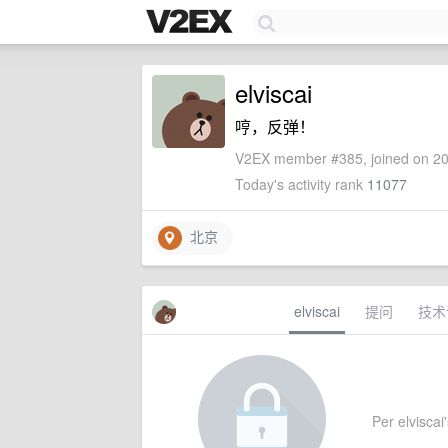
elviscai
哼，反弹！
V2EX member #385, joined on 20
Today's activity rank
11077
北京
elviscai
提问
技术
Per elviscai'