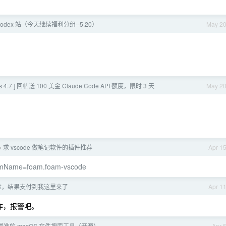
odex 站（今天继续福利分组--5.20）
May 2
 4.7 ] 回帖送 100 美金 Claude Code API 额度，限时 3 天
May 2
求 vscode 做笔记软件的插件推荐
Apr 1
›
itemName=foam.foam-vscode
险，结果支付到我这里来了
Apr 1
作，报警吧。
 最快最准的 macOS 文件搜索工具（开源）
Apr 