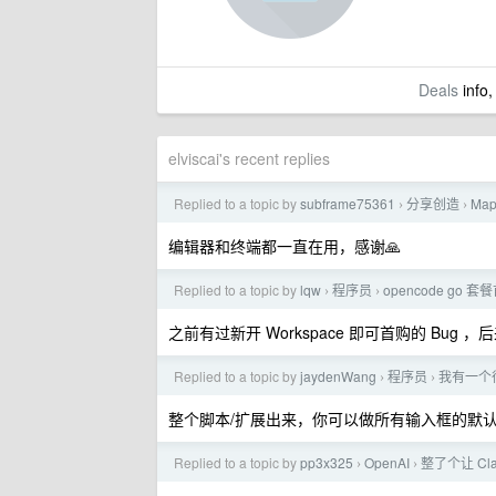
Deals
info,
elviscai's recent replies
Replied to a topic by
subframe75361
分享创造
Ma
›
›
编辑器和终端都一直在用，感谢🙏
Replied to a topic by
lqw
程序员
opencode go
›
›
之前有过新开 Workspace 即可首购的 Bug 
Replied to a topic by
jaydenWang
程序员
我有一个很
›
›
整个脚本/扩展出来，你可以做所有输入框的默
Replied to a topic by
pp3x325
OpenAI
整了个让 Cla
›
›