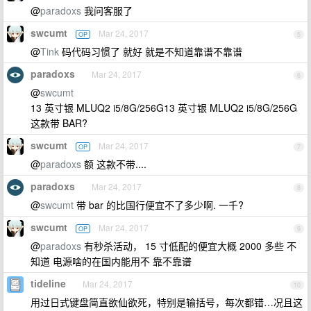
@
paradoxs
我问客服了
swcumt
Mar 24, 2017
OP
5
@
Tink
码代码习惯了 就好 就是不知道靠谱不靠谱
paradoxs
Mar 24, 2017
6
@
swcumt
13 英寸银 MLUQ2 i5/8G/256G13 英寸银 MLUQ2 i5/8G/256G
这款带 BAR?
swcumt
Mar 24, 2017
OP
7
@
paradoxs
额 这款不带....
paradoxs
Mar 24, 2017
8
@
swcumt
带 bar 的比国行便宜不了多少啊. 一千?
swcumt
Mar 24, 2017
OP
9
@
paradoxs
有秒杀活动， 15 寸低配的便宜大概 2000 多些 不
知道 电源啥的在国内能用不 靠不靠谱
tideline
Mar 24, 2017
10
用过日式键盘简直欲仙欲死，特别是输括号，每次都错…况且这