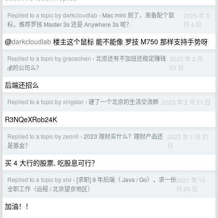
Replied to a topic by darkcloudlab
Mac mini 到了，准备配个鼠
2025 年 3
›
月 4 日
标，推荐罗技 Master 3s 还是 Anywhere 3s 呢？
@
darkcloudlab
楼主这个鼠标 能不能像 罗技 M750 那样支持手势呀
Replied to a topic by gracechen
北京还有不加班还稳定赚钱
2025 年 2 月
›
21 日
💰的公司么？
后端还招么
Replied to a topic by xingstar
建了一个北京的生活交流群
2023 年 2 月 21 日
›
R3NQeXRob24K
Replied to a topic by zeonll
2023 理财买什么？理财产品还
2023 年 1 月 31
›
日
是基金？
买 4 大行的股票, 吃股息可行？
Replied to a topic by xlxl
[求职] 9 年后端（ Java / Go），求一份
2021 年 10
›
月 29 日
全职工作（远程 / 北京望京地区）
加油！！