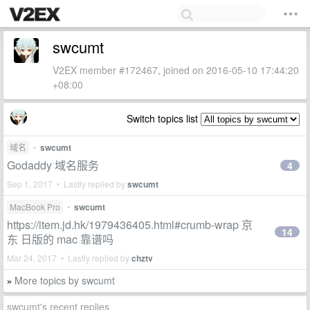
swcumt
V2EX member #172467, joined on 2016-05-10 17:44:20
+08:00
Switch topics list
域名
•
swcumt
Godaddy 域名服务
4
Sep 1, 2017 • Lastly replied by
swcumt
MacBook Pro
•
swcumt
https://item.jd.hk/1979436405.html#crumb-wrap 京
14
东 日版的 mac 靠谱吗
Mar 24, 2017 • Lastly replied by
chztv
More topics by swcumt
»
swcumt's recent replies