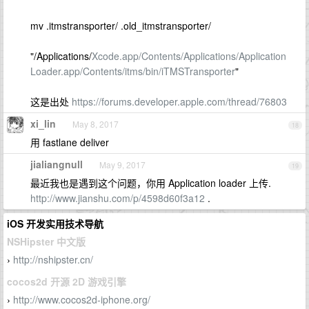
mv .itmstransporter/ .old_itmstransporter/
"/Applications/
Xcode.app/Contents/Applications/Application
Loader.app/Contents/itms/bin/iTMSTransporter
"
这是出处
https://forums.developer.apple.com/thread/76803
xi_lin
May 8, 2017
18
用 fastlane deliver
jialiangnull
May 9, 2017
19
最近我也是遇到这个问题，你用 Application loader 上传.
http://www.jianshu.com/p/4598d60f3a12
.
iOS 开发实用技术导航
NSHipster 中文版
http://nshipster.cn/
›
cocos2d 开源 2D 游戏引擎
http://www.cocos2d-iphone.org/
›