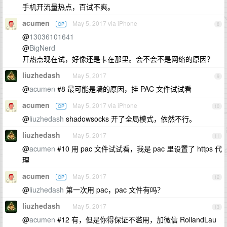
手机开流量热点，百试不爽。
acumen
May 5, 2017 via iPhone
OP
8
@
13036101641
@
BigNerd
开热点现在试，好像还是卡在那里。会不会不是网络的原因？
liuzhedash
May 5, 2017
9
@
acumen
#8 最可能是墙的原因，挂 PAC 文件试试看
acumen
May 5, 2017 via iPhone
OP
10
@
liuzhedash
shadowsocks 开了全局模式，依然不行。
liuzhedash
May 5, 2017
11
@
acumen
#10 用 pac 文件试试看，我是 pac 里设置了 https 代
理
acumen
May 5, 2017
OP
12
@
liuzhedash
第一次用 pac，pac 文件有吗？
liuzhedash
May 5, 2017
13
@
acumen
#12 有，但是你得保证不滥用，加微信 RollandLau