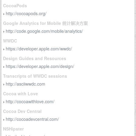
CocoaPods
http://cocoapods.org/
›
Google Analytics for Mobile 统计解决方案
http://code.google.com/mobile/analytics/
›
WWDC
https://developer.apple.com/wwdc/
›
Design Guides and Resources
https://developer.apple.com/design/
›
Transcripts of WWDC sessions
http://asciiwwdc.com
›
Cocoa with Love
http://cocoawithlove.com/
›
Cocoa Dev Central
http://cocoadevcentral.com/
›
NSHipster