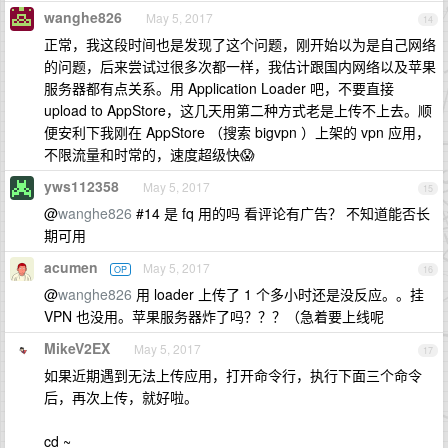
wanghe826
May 5, 2017
14
正常，我这段时间也是发现了这个问题，刚开始以为是自己网络
的问题，后来尝试过很多次都一样，我估计跟国内网络以及苹果
服务器都有点关系。用 Application Loader 吧，不要直接
upload to AppStore，这几天用第二种方式老是上传不上去。顺
便安利下我刚在 AppStore （搜索 bigvpn ）上架的 vpn 应用，
不限流量和时常的，速度超级快😱
yws112358
May 5, 2017
15
@
wanghe826
#14 是 fq 用的吗 看评论有广告？ 不知道能否长
期可用
acumen
May 5, 2017
OP
16
@
wanghe826
用 loader 上传了 1 个多小时还是没反应。。挂
VPN 也没用。苹果服务器炸了吗？？？（急着要上线呢
MikeV2EX
May 5, 2017
17
如果近期遇到无法上传应用，打开命令行，执行下面三个命令
后，再次上传，就好啦。
cd ~