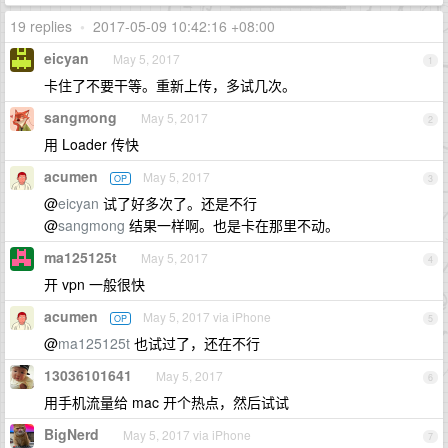
19 replies
•
2017-05-09 10:42:16 +08:00
eicyan
May 5, 2017
1
卡住了不要干等。重新上传，多试几次。
sangmong
May 5, 2017
2
用 Loader 传快
acumen
May 5, 2017
OP
3
@
eicyan
试了好多次了。还是不行
@
sangmong
结果一样啊。也是卡在那里不动。
ma125125t
May 5, 2017
4
开 vpn 一般很快
acumen
May 5, 2017 via iPhone
OP
5
@
ma125125t
也试过了，还在不行
13036101641
May 5, 2017
6
用手机流量给 mac 开个热点，然后试试
BigNerd
May 5, 2017 via iPhone
7