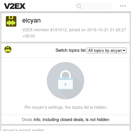
eicyan
V2EX member #197412, joined on 2016-10-21 01:26:27
+08:00
Switch topics list
Per eicyan's settings, the topics list is hidden
Deals
info, including closed deals, is not hidden
eicyan's recent replies