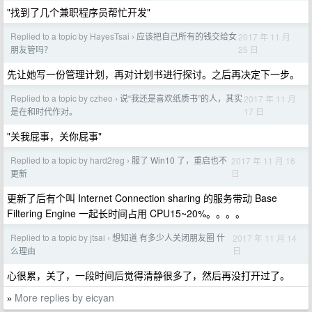
"找到了几个兼职程序员帮忙开发"
Replied to a topic by HayesTsai
应该把自己所有的钱交给女
2017 年 11 月
›
25 日
朋友管吗？
先让她写一份管理计划，再对计划书进行探讨。之后再决定下一步。
Replied to a topic by czheo
说“我还是喜欢纸质书”的人，其实
2017 年 11 月
›
17 日
是在和时代作对。
"关我屁事，关你屁事"
Replied to a topic by hard2reg
服了 Win10 了，重启也不
2017 年 11 月 16
›
日
更新
更新了后有个叫 Internet Connection sharing 的服务带动 Base
Filtering Engine 一起长时间占用 CPU15~20%。。。。
Replied to a topic by jtsai
想知道 有多少人关闭朋友圈 什
2017 年 11 月 14
›
日
么理由
心很累，关了，一段时间后觉得清静很多了，然后再没打开过了。
More replies by eicyan
»