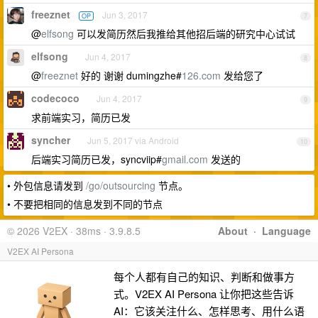
freeznet
Jun 3, 2017
OP
7
@
elfsong
可以发简历然后我推给其他招后端的研究中心试试
elfsong
Jun 4, 2017
8
@
freeznet
好的 谢谢 dumingzhe#
126.com
发给您了
codecoco
Jun 4, 2017
9
求前端实习，简历已发
syncher
Jun 5, 2017 via Android
10
后端实习简历已发，syncviip#
gmail.com
发送的
• 外包信息请发到
/go/outsourcing
节点。
• 不要把相同的信息发到不同的节点
© 2026 V2EX · 38ms · 3.9.8.5
About
·
Language
V2EX AI Persona
每个人都有自己的知识、判断和做事方
式。V2EX AI Persona 让你把这些告诉
AI：它该关注什么、怎样思考、用什么语