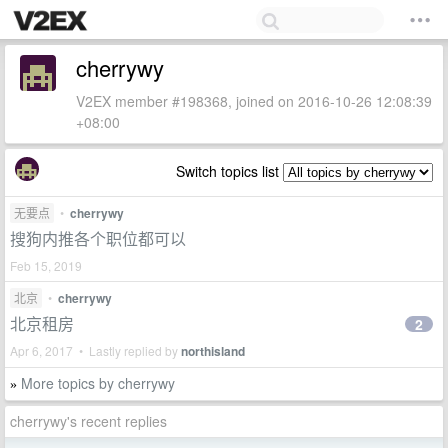
cherrywy
V2EX member #198368, joined on 2016-10-26 12:08:39
+08:00
Switch topics list
无要点
•
cherrywy
搜狗内推各个职位都可以
Feb 15, 2019
北京
•
cherrywy
北京租房
2
Apr 6, 2017 • Lastly replied by
northisland
More topics by cherrywy
»
cherrywy's recent replies