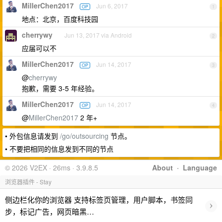
MillerChen2017
Jun 6, 2017
OP
1
地点：北京，百度科技园
cherrywy
Jun 13, 2017 via Android
2
应届可以不
MillerChen2017
Jun 14, 2017
OP
3
@
cherrywy
抱歉，需要 3-5 年经验。
MillerChen2017
Jun 14, 2017
OP
4
@
MillerChen2017
2 年+
• 外包信息请发到
/go/outsourcing
节点。
• 不要把相同的信息发到不同的节点
© 2026 V2EX · 26ms · 3.9.8.5
About
·
Language
浏览器插件 - Stay
侧边栏化你的浏览器 支持标签页管理，用户脚本，书签同
›
步，标记广告，网页暗黑…