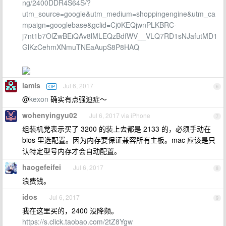
ng/2400DDR4S64S/?
utm_source=google&utm_medium=shoppingengine&utm_ca
mpaign=googlebase&gclid=Cj0KEQjwnPLKBRC-
j7nt1b7OlZwBEiQAv8lMLEQzBdfWV__VLQ7RD1sNJafutMD1
GlKzCehmXNmuTNEaAupS8P8HAQ
lamls
Jul 6, 2017
OP
6
@
kexon
确实有点强迫症～
wohenyingyu02
Jul 6, 2017 via iPhone
7
组装机党表示买了 3200 的装上去都是 2133 的，必须手动在
bios 里选配置。因为内存要保证兼容所有主板。mac 应该是只
认特定型号内存才会自动配置。
haogefeifei
Jul 6, 2017
8
浪费钱。
idos
Jul 6, 2017
9
我在这里买的，2400 没降频。
https://s.click.taobao.com/2tZ8Ygw