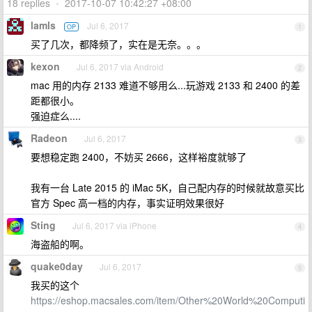
18 replies
•
2017-10-07 10:42:27 +08:00
lamls
Jul 6, 2017
OP
1
买了几次，都降频了，实在是无奈。。。
kexon
Jul 6, 2017 via Android
2
mac 用的内存 2133 难道不够用么...玩游戏 2133 和 2400 的差
距都很小。
强迫症么....
Radeon
Jul 6, 2017
3
要想稳定跑 2400，不妨买 2666，这样裕度就够了
我有一台 Late 2015 的 iMac 5K，自己配内存的时候就故意买比
官方 Spec 高一档的内存，事实证明效果很好
Sting
Jul 6, 2017 via iPhone
4
海盗船的啊。
quake0day
Jul 6, 2017
5
我买的这个
https://eshop.macsales.com/item/Other%20World%20Computi