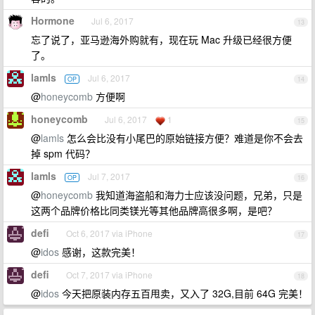
Hormone
Jul 6, 2017
13
忘了说了，亚马逊海外购就有，现在玩 Mac 升级已经很方便
了。
lamls
Jul 6, 2017
OP
14
@
honeycomb
方便啊
honeycomb
Jul 6, 2017
1
15
@
lamls
怎么会比没有小尾巴的原始链接方便？难道是你不会去
掉 spm 代码？
lamls
Jul 7, 2017
OP
16
@
honeycomb
我知道海盗船和海力士应该没问题，兄弟，只是
这两个品牌价格比同类镁光等其他品牌高很多啊，是吧？
defi
Oct 6, 2017 via iPhone
17
@
idos
感谢，这款完美！
defi
Oct 7, 2017 via iPhone
18
@
idos
今天把原装内存五百甩卖，又入了 32G,目前 64G 完美！