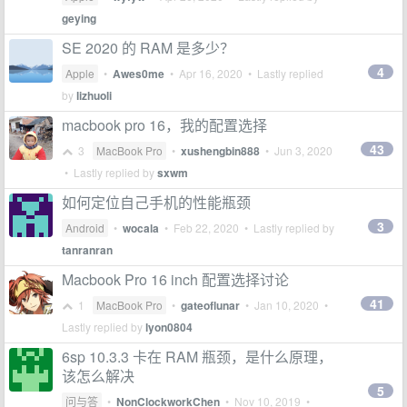
geying
SE 2020 的 RAM 是多少？
4
Apple
•
Awes0me
•
Apr 16, 2020
• Lastly replied
by
lizhuoli
macbook pro 16，我的配置选择
43
3
MacBook Pro
•
xushengbin888
•
Jun 3, 2020
• Lastly replied by
sxwm
如何定位自己手机的性能瓶颈
3
Android
•
wocala
•
Feb 22, 2020
• Lastly replied by
tanranran
Macbook Pro 16 inch 配置选择讨论
41
1
MacBook Pro
•
gateoflunar
•
Jan 10, 2020
•
Lastly replied by
lyon0804
6sp 10.3.3 卡在 RAM 瓶颈，是什么原理，
该怎么解决
5
问与答
•
NonClockworkChen
•
Nov 10, 2019
•