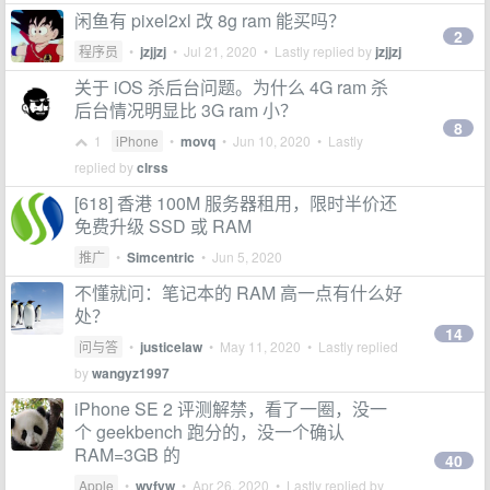
闲鱼有 pixel2xl 改 8g ram 能买吗？
2
程序员
•
jzjjzj
•
Jul 21, 2020
• Lastly replied by
jzjjzj
关于 iOS 杀后台问题。为什么 4G ram 杀
后台情况明显比 3G ram 小？
8
1
iPhone
•
movq
•
Jun 10, 2020
• Lastly
replied by
clrss
[618] 香港 100M 服务器租用，限时半价还
免费升级 SSD 或 RAM
推广
•
Simcentric
•
Jun 5, 2020
不懂就问：笔记本的 RAM 高一点有什么好
处？
14
问与答
•
justicelaw
•
May 11, 2020
• Lastly replied
by
wangyz1997
iPhone SE 2 评测解禁，看了一圈，没一
个 geekbench 跑分的，没一个确认
RAM=3GB 的
40
Apple
•
wyfyw
•
Apr 26, 2020
• Lastly replied by