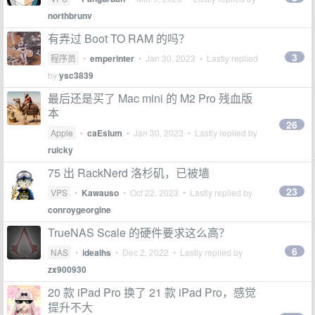
northbrunv
有弄过 Boot TO RAM 的吗？
3
程序员
•
emperinter
•
Jan 30, 2023
• Lastly replied
by
ysc3839
最后还是买了 Mac mini 的 M2 Pro 残血版
本
26
Apple
•
caEsIum
•
Jan 30, 2023
• Lastly replied by
ruicky
75 出 RackNerd 洛杉矶，已被墙
23
VPS
•
Kawauso
•
Oct 22, 2023
• Lastly replied by
conroygeorgine
TrueNAS Scale 的硬件要求这么高？
6
NAS
•
idealhs
•
Dec 2, 2022
• Lastly replied by
zx900930
20 款 iPad Pro 换了 21 款 iPad Pro，感觉
提升不大