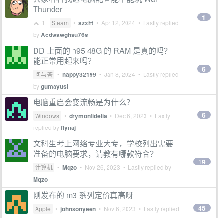
Thunder
1
1
Steam
•
szxht
•
Apr 12, 2024
• Lastly replied
by
Acdwawghau76s
DD 上面的 n95 48G 的 RAM 是真的吗？
能正常用起来吗？
6
问与答
•
happy32199
•
Jan 8, 2024
• Lastly replied
by
gumayusi
电脑重启会变流畅是为什么？
6
Windows
•
drymonfidelia
•
Dec 6, 2023
• Lastly
replied by
flynaj
文科生考上网络专业大专，学校列出需要
准备的电脑要求，请教有哪款符合？
19
计算机
•
Mqzo
•
Nov 26, 2023
• Lastly replied by
Mqzo
刚发布的 m3 系列定价真高呀
45
Apple
•
johnsonyeen
•
Nov 6, 2023
• Lastly replied