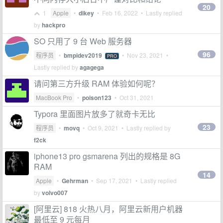
20
1
Apple
•
dikey
•
Feb 16, 2022
• Lastly replied
by
hackpro
SO 只用了 9 台 Web 服务器
96
程序员
•
bmpidev2019
•
Nov 23, 2021
•
PRO
Lastly replied by
agagega
请问第三方升级 RAM 体验如何呢？
MacBook Pro
•
poison123
•
Oct 31, 2021
Typora 里面图片放多了就奇卡无比
23
程序员
•
movq
•
Oct 9, 2021
• Lastly replied by
f2ck
iphone13 pro gsmarena 列出的规格是 8G
RAM
14
Apple
•
Gehrman
•
Sep 17, 2021
• Lastly replied
by
volvo007
[阿里云] 818 火热八月，阿里云新用户机器
最低至 9 元每月