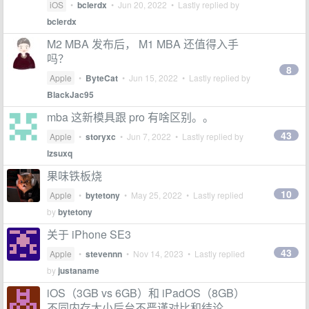
iOS
•
bclerdx
•
Jun 20, 2022
• Lastly replied by
bclerdx
M2 MBA 发布后， M1 MBA 还值得入手
吗？
8
Apple
•
ByteCat
•
Jun 15, 2022
• Lastly replied by
BlackJac95
mba 这新模具跟 pro 有啥区别。。
43
Apple
•
storyxc
•
Jun 7, 2022
• Lastly replied by
lzsuxq
果味铁板烧
10
Apple
•
bytetony
•
May 25, 2022
• Lastly replied
by
bytetony
关于 iPhone SE3
43
Apple
•
stevennn
•
Nov 14, 2023
• Lastly replied
by
justaname
iOS（3GB vs 6GB）和 iPadOS（8GB）
不同内存大小后台不严谨对比和结论