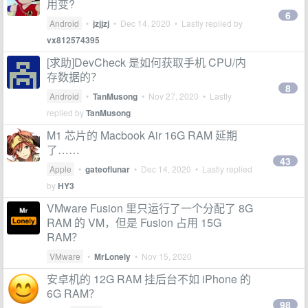
用变?
6
Android
•
jzjjzj
•
Dec 14, 2020
• Lastly replied by
vx812574395
[求助]DevCheck 是如何获取手机 CPU/内
存数据的？
8
Android
•
TanMusong
•
Nov 27, 2020
• Lastly
replied by
TanMusong
M1 芯片的 Macbook Air 16G RAM 延期
了……
43
Apple
•
gateoflunar
•
Dec 14, 2020
• Lastly replied
by
HY3
VMware Fusion 里只运行了一个分配了 8G
RAM 的 VM，但是 Fusion 占用 15G
RAM？
VMware
•
MrLonely
•
Nov 15, 2020
安卓机的 12G RAM 挂后台不如 iPhone 的
6G RAM？
98