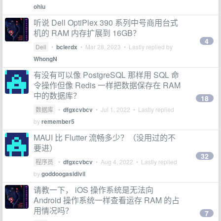
ohiu
听说 Dell OptiPlex 390 系列中号商用台式
机的 RAM 内存扩展到 16GB？
4
Dell
•
bclerdx
•
Mar 28, 2023
• Lastly replied by
WhongN
有没有可以像 PostgreSQL 那样用 SQL 命
令操作但像 Redis 一样把数据保存在 RAM
中的数据库？
18
数据库
•
dfgxcvbcv
•
Jul 1, 2022
• Lastly replied
by
remember5
MAUI 比 Flutter 流畅多少？（没用过的不
要进）
32
程序员
•
dfgxcvbcv
•
Aug 4, 2022
• Lastly replied
by
goddoogasidivil
请教一下， iOS 操作系统是无法向
Android 操作系统一样查看运存 RAM 的占
用情况吗？
7