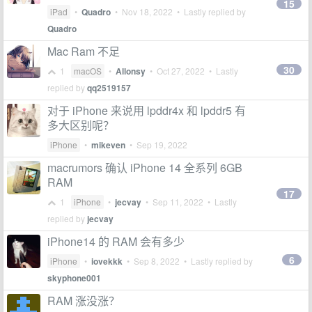
15
iPad
•
Quadro
•
Nov 18, 2022
• Lastly replied by
Quadro
Mac Ram 不足
30
1
macOS
•
Allonsy
•
Oct 27, 2022
• Lastly
replied by
qq2519157
对于 iPhone 来说用 lpddr4x 和 lpddr5 有
多大区别呢？
iPhone
•
mikeven
•
Sep 19, 2022
macrumors 确认 iPhone 14 全系列 6GB
RAM
17
1
iPhone
•
jecvay
•
Sep 11, 2022
• Lastly
replied by
jecvay
iPhone14 的 RAM 会有多少
6
iPhone
•
iovekkk
•
Sep 8, 2022
• Lastly replied by
skyphone001
RAM 涨没涨？