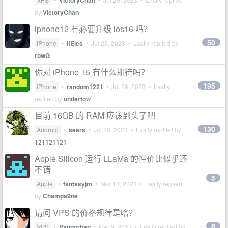
VictoryChan
by
VictoryChan
iphone12 有必要升级 ios16 吗？
50
iPhone
•
IfEles
•
Jul 26, 2023
• Lastly replied by
rowG
你对 iPhone 15 有什么期待吗？
195
iPhone
•
random1221
•
Jul 26, 2023
• Lastly
replied by
undertow
目前 16GB 的 RAM 应该到头了吧
130
Android
•
seers
•
Jul 28, 2023
• Lastly replied by
121121121
Apple Silicon 运行 LLaMa 的性价比似乎还
不错
5
Apple
•
fantasyjm
•
Mar 13, 2023
• Lastly replied
by
Champa9ne
请问 VPS 的价格规律是啥？
8
VPS
•
Pangurban
•
Mar 9, 2023
• Lastly replied by