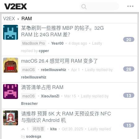
V2EX
RAM
›
某📚刷到一些推荐 MBP 的帖子。32G
RAM 比 24G RAM 差？
20
MacBook Pro
•
Yesr00
•
4 days ago
• Lastly
replied by
cpper
macOS 26.4 感觉可用 RAM 变多了
28
macOS
•
rebelliouswhiz
•
Apr 1
• Lastly replied by
rebelliouswhiz
滴答清单占用 RAM
13
macOS
•
XiaoJiaoZi
•
Mar 15
• Lastly replied by
Breacher
请推荐 预算 5K 大 RAM 无预设反诈 NFC
与指纹识 Android 机
15
1
问与答
•
kita
•
Oct 30, 2025
• Lastly replied
by
sodesga