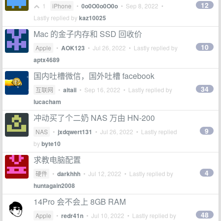
12
1
iPhone
•
0o0O0o0O0o
•
Sep 8, 2022
•
Lastly replied by
kaz10025
Mac 的金子内存和 SSD 回收价
10
Apple
•
AOK123
•
Jul 26, 2022
• Lastly replied by
aptx4689
国内吐槽微信，国外吐槽 facebook
34
互联网
•
aitaii
•
Sep 16, 2022
• Lastly replied by
lucacham
冲动买了个二奶 NAS 万由 HN-200
9
NAS
•
jxdqwert131
•
Jul 26, 2022
• Lastly replied
by
byte10
求教电脑配置
4
硬件
•
darkhhh
•
Jul 12, 2022
• Lastly replied by
huntagain2008
14Pro 会不会上 8GB RAM
48
Apple
•
redr41n
•
Jul 10, 2022
• Lastly replied by