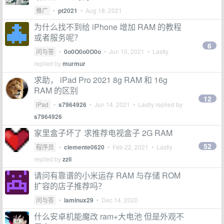
推广
•
pt2021
•
Aug 18, 2021
为什么找不到给 iPhone 增加 RAM 的教程
或者服务呢？
6
问与答
•
0o0O0o0O0o
•
Jun 10, 2021
• Lastly
replied by
murmur
求助， iPad Pro 2021 8g RAM 和 16g
RAM 的区别
12
iPad
•
s7964926
•
Jun 14, 2021
• Lastly replied by
s7964926
家里盒子坏了 求推荐电视盒子 2G RAM
52
程序员
•
clemente0620
•
Feb 22, 2021
• Lastly
replied by
zzii
请问有靠谱的小米运存 RAM 与存储 ROM
扩容的店子推荐吗？
问与答
•
laminux29
•
Dec 14, 2020
什么安卓机能魔改 ram+大电池 但是外观不