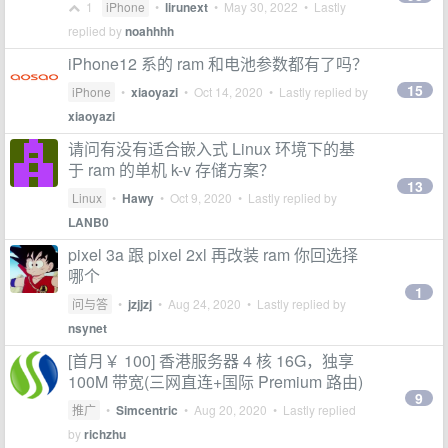
1
iPhone
•
lirunext
•
May 30, 2022
• Lastly
replied by
noahhhh
iPhone12 系的 ram 和电池参数都有了吗？
15
iPhone
•
xiaoyazi
•
Oct 14, 2020
• Lastly replied by
xiaoyazi
请问有没有适合嵌入式 Linux 环境下的基
于 ram 的单机 k-v 存储方案？
13
Linux
•
Hawy
•
Oct 9, 2020
• Lastly replied by
LANB0
pixel 3a 跟 pixel 2xl 再改装 ram 你回选择
哪个
1
问与答
•
jzjjzj
•
Aug 24, 2020
• Lastly replied by
nsynet
[首月￥ 100] 香港服务器 4 核 16G，独享
100M 带宽(三网直连+国际 Premium 路由)
9
推广
•
Simcentric
•
Aug 20, 2020
• Lastly replied
by
richzhu