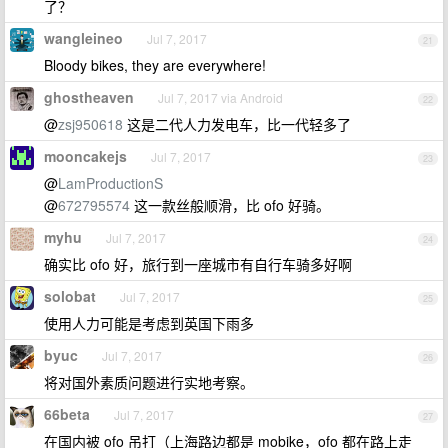
了？
wangleineo
Jul 7, 2017
21
Bloody bikes, they are everywhere!
ghostheaven
Jul 7, 2017 via Android
22
@
zsj950618
这是二代人力发电车，比一代轻多了
mooncakejs
Jul 7, 2017
23
@
LamProductionS
@
672795574
这一款丝般顺滑，比 ofo 好骑。
myhu
Jul 7, 2017
24
确实比 ofo 好，旅行到一座城市有自行车骑多好啊
solobat
Jul 7, 2017
25
使用人力可能是考虑到英国下雨多
byuc
Jul 7, 2017
26
将对国外素质问题进行实地考察。
66beta
Jul 7, 2017
27
在国内被 ofo 吊打（上海路边都是 mobike，ofo 都在路上走