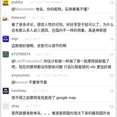
pubby
Jul 7, 2017 via Android
14
@
Manchester
地名，你的昵称。玩笑都看不懂？
kimcool
Jul 7, 2017
15
看了很多评论，感觉人性的可怕，好好享受不就可以了，为什么
总有那么多人说三道四，在国内不一样的用着，真是神思想
erpi
Jul 7, 2017
16
这款很好骑啊，坐垫可以调节的啊
672795574
Jul 7, 2017
17
@
LamProductionS
你估计和我一样骑了第一批摩拜就卸载了
吧，现在的摩拜都没你那些问题 只会比智能锁的 ofo 更加好骑
ynyounuo
Jul 7, 2017 via iPhone
18
@
kimcool
不要带节奏
torchmu
Jul 7, 2017
19
怪不得之前摩拜发现是用了 google map
zhsj
Jul 7, 2017
20
竟然是健身款单车。。。难道是把国内淘汰下来的搬到国外去