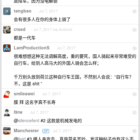
故障车，因为没电解锁
tangbao
Jul 7, 2017
3
会有很多人在你的身体上骑了
ctsed
Jul 7, 2017 via Android
4
都是一代车
LamProductionS
Jul 7, 2017
5
很难想想这种无法调解高度，重的要死，国人骑起来非常难受的
自行车，给到人高马大的外国人骑会怎么样；
千万别头放到荷兰这种自行车王国，不然别人会说：“自行车？
不，这是 shit ”
smileawei
Jul 7, 2017
6
膜 拜 这名字真不长寿
l9rw
Jul 7, 2017
7
@
silencefent
#2 这款是机械发电的
Manchester
Jul 7, 2017
OP
8
@
livid
#3 楼人身攻击，真是莫名其妙，发这种帖子也有这么不