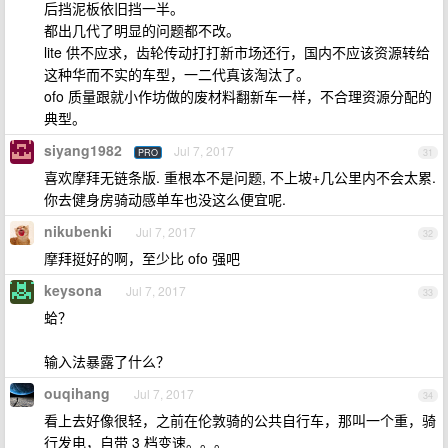
后挡泥板依旧挡一半。
都出几代了明显的问题都不改。
lite 供不应求，齿轮传动打打新市场还行，国内不应该资源转给
这种华而不实的车型，一二代真该淘汰了。
ofo 质量跟就小作坊做的废材料翻新车一样，不合理资源分配的
典型。
siyang1982
Jul 7, 2017
PRO
31
喜欢摩拜无链条版. 重根本不是问题, 不上坡+几公里内不会太累.
你去健身房骑动感单车也没这么便宜呢.
nikubenki
Jul 7, 2017
32
摩拜挺好的啊，至少比 ofo 强吧
keysona
Jul 7, 2017
33
蛤？
输入法暴露了什么？
ouqihang
Jul 7, 2017
34
看上去好像很轻，之前在伦敦骑的公共自行车，那叫一个重，骑
行发电，自带 3 档变速。。。