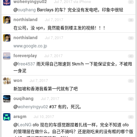
wohenyingyu02
Jul 7, 2017 via iPhone
37
@
ouqihang
Barclays 的车？完全没有发电吧，印象中很轻
northisland
Jul 7, 2017
38
在公司，没 vpn，竟然能看到楼主发的视频！！！
northisland
Jul 7, 2017
39
www.google.co.jp
foreverplay
Jul 7, 2017
40
@
free4537
雨天得自己限速到 5km/h 一下能保证安全，不被甩
一身泥
won
Jul 7, 2017
41
新加坡和香港我看第一代就有了吧
ouqihang
Jul 7, 2017
42
@
wohenyingyu02
#37 有的，死沉。
arsgm
Jul 10, 2017
43
@
LeoNG
ofo 现在的车感觉跟捏着扎线一样，完全不知道 ofo
的管理层在做什么，自己不骑吗？还是刚吃来的没有框的哪个版