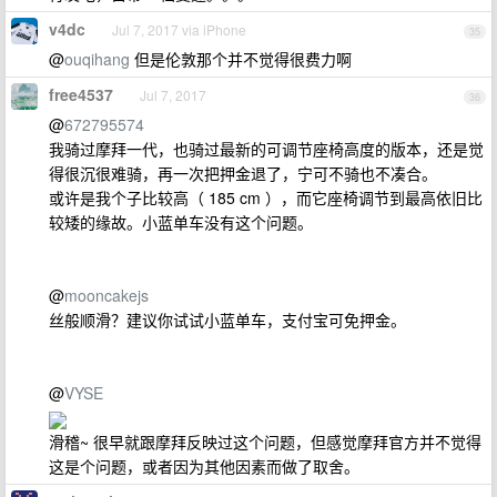
v4dc
Jul 7, 2017 via iPhone
35
@
ouqihang
但是伦敦那个并不觉得很费力啊
free4537
Jul 7, 2017
36
@
672795574
我骑过摩拜一代，也骑过最新的可调节座椅高度的版本，还是觉
得很沉很难骑，再一次把押金退了，宁可不骑也不凑合。
或许是我个子比较高（ 185 cm ），而它座椅调节到最高依旧比
较矮的缘故。小蓝单车没有这个问题。
@
mooncakejs
丝般顺滑？建议你试试小蓝单车，支付宝可免押金。
@
VYSE
滑稽~ 很早就跟摩拜反映过这个问题，但感觉摩拜官方并不觉得
这是个问题，或者因为其他因素而做了取舍。