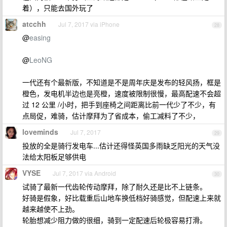
着），只能去国外玩了
atcchh
Jul 7, 2017 via iPhone
28
@
easing
@
LeoNG
一代还有个最新版，不知道是不是周年庆是发布的轻风扬，框是
橙色，发电机半边也是亮橙，速度被限制很慢，最高配速不会超
过 12 公里 /小时，把手到座椅之间距离比前一代少了不少，有
点局促，难骑，估计摩拜为了省成本，偷工减料了不少，
loveminds
Jul 7, 2017
29
投放的全是骑行发电车...估计还得怪英国多雨缺乏阳光的天气没
法给太阳板足够供电
VYSE
Jul 7, 2017 via Android
30
试骑了最新一代齿轮传动摩拜，除了耐久还是比不上链条。
好骑是假象，好比载重后山地车换低档好骑感觉，但配速上来就
越来越使不上劲。
轮胎想减少阻力做的很细，骑到一定配速后轮极容易打滑。