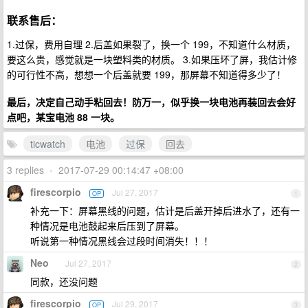
联系售后：
1.过保，费用自理 2.后盖如果裂了，换一个 199，不知道什么材质，
要这么贵，感觉就是一块塑料类的材质。 3.如果压坏了屏，我估计修
的可行性不高，想想一个后盖就要 199，那屏幕不知道得多少了！
最后，决定自己动手粘回去！防万一，似乎换一块电池再装回去会好
点吧，某宝电池 88 一块。
ticwatch
电池
过保
回去
3 replies
•
2017-07-29 00:14:47 +08:00
firescorpio
Jul 27, 2017
OP
1
补充一下：屏幕黑线的问题，估计是后盖开掉后进水了，还有一
种情况是电池鼓起来后压到了屏幕。
听说第一种情况黑线会过段时间消失！！！
Neo
Jul 27, 2017
2
同款，还没问题
firescorpio
Jul 29, 2017
OP
3