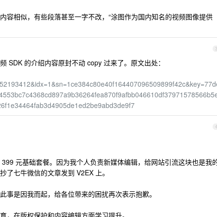
内容相似，有些段落甚至一字不改，“涂图作为国内知名的视频图像提供
SDK 的介绍内容原封不动 copy 过来了。原文出处：
2193412&idx=1&sn=1ce384c80e40f164407096509899f42c&key=77d
4553bc7c4368cd897a9b36264fea870f9afbb046610df37971578566b5
26f1e34464fab3d4905de1ed2be9abd3de9f7
 399 元基础套餐。因为我个人负责新媒体编辑，给网站引流这块也是我
了七牛微信的文章发到 V2EX 上。
此事是因我而起，给各位带来的困扰再次表示抱歉。
育，在版权保护和内容编辑方面学习提升。