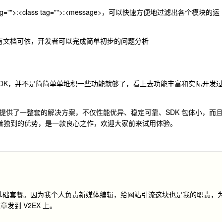
ag="">:<class tag="">:<message>，可以快速方便地过滤出各个模块的运
都有文档可依，开发者可以完成简单初步的问题分析
SDK，并不是简简单单堆积一些功能就够了，看上去功能丰富和实际开发
提供了一整套的解决方案，不仅性能优异、稳定可靠、SDK 包体小，而
有着独到的优势，是一款良心之作，欢迎大家前来试用体验。
 元基础套餐。因为我个人负责新媒体编辑，给网站引流这块也是我的职责，
到 V2EX 上。