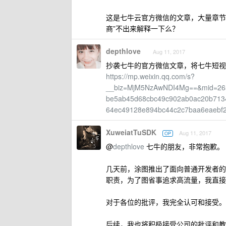
这是七牛云官方微信的文章，大量章节
商”不出来解释一下么？
depthlove
Aug 11, 2017
抄袭七牛的官方微信文章，将七牛短视频 
https://mp.weixin.qq.com/s?
__biz=MjM5NzAwNDI4Mg==&mid=265
be5ab45d68cbc49c902ab0ac20b713
64ec49128e894bc44c2c7baa6eaebf
XuweiatTuSDK
Aug 11, 2017
OP
@
depthlove
七牛的朋友，非常抱歉。
几天前，涂图推出了面向普通开发者的
职责，为了图省事追求高流量，我直接抄
对于各位的批评，我完全认可和接受。
后续，我也将积极接受公司的批评和教