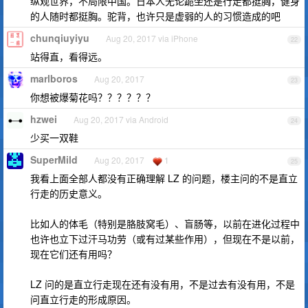
纵观世界，不局限中国。日本人无论跪坐还是行走都挺胸，健身
的人随时都挺胸。驼背，也许只是虚弱的人的习惯造成的吧
chunqiuyiyu
Aug 20, 2017 via iPhone
22
站得直，看得远。
marlboros
Aug 20, 2017
23
你想被爆菊花吗？？？？？？
hzwei
Aug 20, 2017 via Android
24
少买一双鞋
SuperMild
Aug 20, 2017
1
25
我看上面全部人都没有正确理解 LZ 的问题，楼主问的不是直立
行走的历史意义。
比如人的体毛（特别是胳肢窝毛）、盲肠等，以前在进化过程中
也许也立下过汗马功劳（或有过某些作用），但现在不是以前，
现在它们还有用吗？
LZ 问的是直立行走现在还有没有用，不是过去有没有用，不是
问直立行走的形成原因。