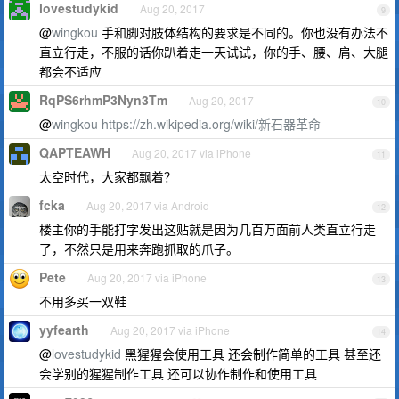
lovestudykid
Aug 20, 2017
9
@
wingkou
手和脚对肢体结构的要求是不同的。你也没有办法不
直立行走，不服的话你趴着走一天试试，你的手、腰、肩、大腿
都会不适应
RqPS6rhmP3Nyn3Tm
Aug 20, 2017
10
@
wingkou
https://zh.wikipedia.org/wiki/新石器革命
QAPTEAWH
Aug 20, 2017 via iPhone
11
太空时代，大家都飘着？
fcka
Aug 20, 2017 via Android
12
楼主你的手能打字发出这贴就是因为几百万面前人类直立行走
了，不然只是用来奔跑抓取的爪子。
Pete
Aug 20, 2017 via iPhone
13
不用多买一双鞋
yyfearth
Aug 20, 2017 via iPhone
14
@
lovestudykid
黑猩猩会使用工具 还会制作简单的工具 甚至还
会学别的猩猩制作工具 还可以协作制作和使用工具