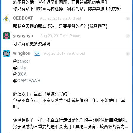
站不直的话，脊椎迟早出问题，而且背部肌肉会增生
你只有趴下和站直两种选择，斜着的话，你算算腰上的力矩
CEBBCAT
Aug 20, 2017 via Android
6
那我今天搬的那么多砖，是要靠背的吗？{我真搬了}
yoyoyoyo
Aug 20, 2017 via iPhone
7
可以解锁更多姿势呀
wingkou
Aug 20, 2017 via Android
OP
8
@
zander
@
gstqc
@
BXIA
@
QAPTEAWH
解放双手，虽然书是这么写的...
但是不直立行走不意味着手不能做精细的工作，不能使用工具
吧。
像猩猩猴子一样，不直立行走但是他们的手也能做精细的活啊。
猴子没成为人重要的是不会使用工具吧...没有比较高级的智力...