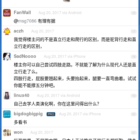
FanWall
Aug 20, 2017 via Android
16
@
msg7086
有理有据
aczh
Aug 20, 2017
17
我觉得楼主问的不是直立行走和爬行的区别，而是驼背行走和直
立行走的区别，
SadNoooo
Aug 20, 2017 via iPhone
18
楼主你可以自己尝试四肢走路。不就能了解为什么现代人还是直
立行走了么。
四肢行走，屁股要翘起来，头要抬起来，腿要一直弯曲着。试试
你能不能撑五分钟吧。
linux40
Aug 20, 2017 via Android
19
自己去学人类演化啊，你在这里问得出什么？
bigdogbigpig
Aug 20, 2017 via iPhone
PRO
20
多看书
won
Aug 20, 2017
21