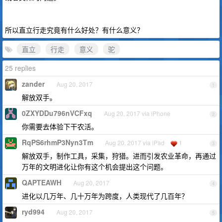
所以直立行走究竟有什么好处？有什么意义？
直立
行走
意义
驼
25 replies
zander
Aug 20, 2017
1
解放双手。
0ZXYDDu796nVCFxq
Aug 20, 2017 via iPhone
2
你需要去体验下干农活。
RqPS6rhmP3Nyn3Tm
Aug 20, 2017 via iPad
1
3
解放双手，制作工具，采集，狩猎。进而引发农业革命，再通过
万年的文明进化让你有这个机会提出这个问题。
QAPTEAWH
Aug 20, 2017
4
进化以几万年、几十万年为跨度，人类现代了几百年？
ryd994
Aug 20, 2017
5