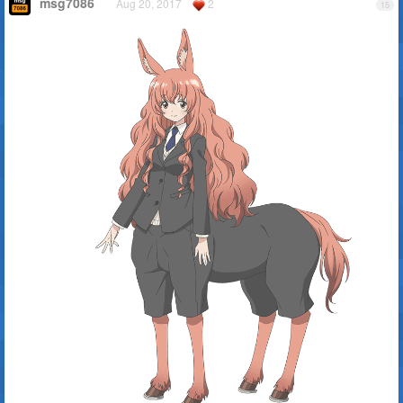
msg7086
Aug 20, 2017
2
15