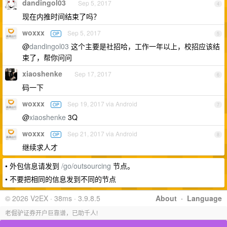
dandingol03
Sep 5, 2017
4
现在内推时间结束了吗？
woxxx
Sep 5, 2017
OP
5
@
dandingol03
这个主要是社招哈，工作一年以上，校招应该结
束了，帮你问问
xiaoshenke
Sep 17, 2017
6
码一下
woxxx
Sep 19, 2017 via Android
OP
7
@
xiaoshenke
3Q
woxxx
Sep 21, 2017 via Android
OP
8
继续求人才
• 外包信息请发到
/go/outsourcing
节点。
• 不要把相同的信息发到不同的节点
© 2026 V2EX · 38ms · 3.9.8.5
About
·
Language
老倔驴证券开户巨靠谱，已助千人!