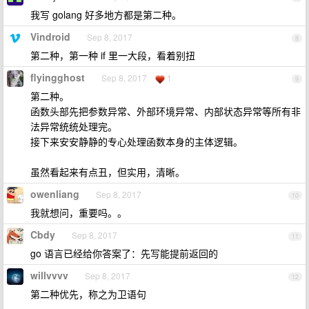
我写 golang 好多地方都是第二种。
Vindroid
Sep 8, 2017
8
第二种，第一种 if 里一大段，看着别扭
flyingghost
Sep 8, 2017
1
9
第二种。
函数头部先把参数异常、外部环境异常、内部状态异常等所有非
法异常统统处理完。
接下来安安静静的专心处理函数本身的主体逻辑。
虽然看起来有点丑，但实用，清晰。
owenliang
Sep 8, 2017
10
我就想问，重要吗。。
Cbdy
Sep 8, 2017
11
go 语言已经给你答案了：先写能提前返回的
willvvvv
Sep 8, 2017
12
第二种优先，称之为卫语句