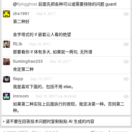
@
flyingghost
前面先把各种可以或需要排除的问题 guard
zhx1991
Sep 9, 2017
38
第二种好
金字塔式的 if 嵌套让人看的绝望
RLib
Sep 10, 2017
39
那要看你 if 体有多大, 如果就一两句, 无所谓
liuminghao233
Sep 10, 2017
40
肯定第二种
Sapp
Sep 10, 2017
41
我是喜欢下面的，包括不用 else。
introom
Sep 10, 2017 via Android
42
如果第二种实际上后面执行的很短，我坚决第一种。否则第二
种。
• 请不要在回答技术问题时复制粘贴 AI 生成的内容