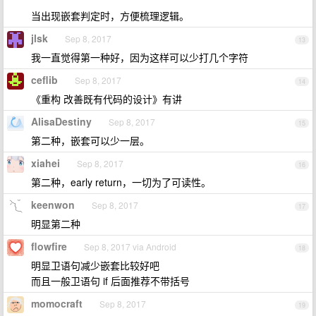
当出现嵌套判定时，方便梳理逻辑。
jlsk
Sep 8, 2017
13
我一直觉得第一种好，因为这样可以少打几个字符
ceflib
Sep 8, 2017
14
《重构 改善既有代码的设计》有讲
AlisaDestiny
Sep 8, 2017
15
第二种，嵌套可以少一层。
xiahei
Sep 8, 2017
16
第二种，early return，一切为了可读性。
keenwon
Sep 8, 2017
17
明显第二种
flowfire
Sep 8, 2017 via Android
18
明显卫语句减少嵌套比较好吧
而且一般卫语句 if 后面推荐不带括号
momocraft
Sep 8, 2017
19