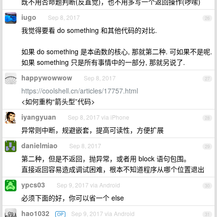
既不用否命题判断(反直觉)，也不用多写一个返回操作(啰嗦)
iugo
Sep 8, 2017
26
我觉得要看 do something 和其他代码的对比.
如果 do something 是本函数的核心, 那就第二种. 可如果不是呢.
如果 something 只是所有事情中的一部分, 那就另说了.
happywowwow
Sep 8, 2017
27
https://coolshell.cn/articles/17757.html
<如何重构“箭头型”代码>
iyangyuan
Sep 8, 2017 via iPhone
28
异常则中断，规避嵌套，提高可读性，方便扩展
danielmiao
Sep 8, 2017
29
第二种，但是不返回，抛异常，或者用 block 语句包围。
直接返回容易造成调试困难，根本不知道程序从哪个位置退出
ypcs03
Sep 9, 2017 via Android
30
必须下面的好，你可以省一个 else
hao1032
Sep 9, 2017 via Android
OP
31