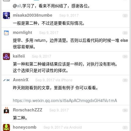
@
all
,学习了，看来不用纠结了，感谢各位。
misaka20038numbe
Sep 9, 2017
32
一般是第二种，不过还是要看实际情况。
mornlight
Sep 9, 2017
33
提早、多用 return，边界清楚。否则以后看代码的时候一堆 else
很容易晕掉。
kaifeii
Sep 9, 2017
34
第一种和第二种编译结果应该是一样的，对执行没有影响。
这个选择只是对可读性的择优。
AvenirX
Sep 9, 2017 via iPhone
35
昨天刚刚看到的文章，里面有例子 你可以看看。
https://mp.weixin.qq.com/s/i5aApAChmqgdxGH4fVu1mA
RorschachZZZ
Sep 9, 2017
36
第二种。
honeycomb
Sep 9, 2017 via Android
37