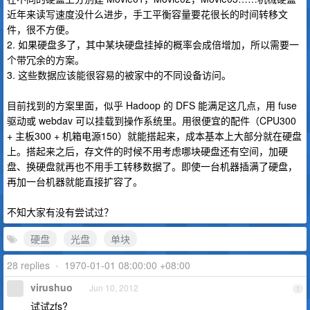
近年来读写速度没什么进步，手工平衡容量要花很长的时间转移文
件，很不方便。
2. 如果硬盘多了，其中某块硬盘挂掉的概率会成倍增加，所以需要一
个带冗余的方案。
3. 这些数据应该能很容易的被家中的不同设备访问。
目前找到的方案里面，似乎 Hadoop 的 DFS 能满足这几点，用 fuse
驱动或 webdav 可以挂载到操作系统里。用很便宜的配件（CPU300
+ 主板300 + 机箱电源150）就能搭起来，成本基本上大部分就在硬盘
上。搭起来之后，存文件的时候不用考虑哪块硬盘还有空间，加硬
盘、换硬盘就再也不用手工转移数据了。即使一台机器插满了硬盘，
再加一台机器就能直接扩容了。
不知大家有没有尝试过？
硬盘
光盘
单块
28 replies
•
1970-01-01 08:00:00 +08:00
virushuo
Jun 10, 2012
1
试试zfs?