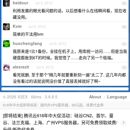
heidour
Jul 5, 2012
25
利用发展的眼光看问题的话，以后想看什么在线瞬间看，现在收
藏没用。
Kvm
Jul 6, 2012
26
简单的干法用lvm
huochengfang
Jul 6, 2012
27
我原来是1比1备份，全挂在机子上，用库统一访问……但是当我
硬盘膨胀到6T的时候。我觉悟了……走向了另一个极端。
alexrezit
Jul 6, 2012
28
看完就删, 至于那个"隔几年就要重新刻一遍"太二了, 这几年内都
没有看过的话就说明没价值了直接丢掉就好了啊~
© 2026 V2EX · 66ms · 3.9.8.5
About
·
Language
618年中大促即将结束：国内外VPS服务器，99元起，续费代金券
[即将结束] 腾讯云618年中大促活动：硅谷CN2、首尔、曼
›
谷、法兰克福、上海、广州VPS服务器，另可免费领取续费/
升级/新购代金券。