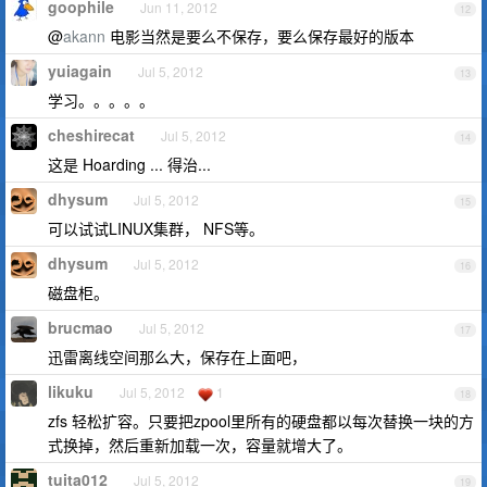
goophile
Jun 11, 2012
12
@
akann
电影当然是要么不保存，要么保存最好的版本
yuiagain
Jul 5, 2012
13
学习。。。。。
cheshirecat
Jul 5, 2012
14
这是 Hoarding ... 得治...
dhysum
Jul 5, 2012
15
可以试试LINUX集群， NFS等。
dhysum
Jul 5, 2012
16
磁盘柜。
brucmao
Jul 5, 2012
17
迅雷离线空间那么大，保存在上面吧，
likuku
Jul 5, 2012
1
18
zfs 轻松扩容。只要把zpool里所有的硬盘都以每次替换一块的方
式换掉，然后重新加载一次，容量就增大了。
tuita012
Jul 5, 2012
19