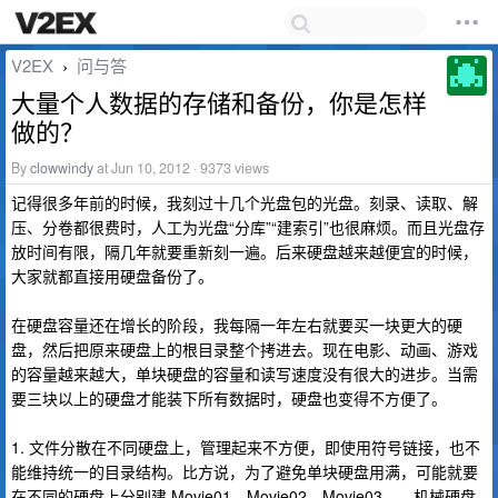
V2EX
问与答
›
大量个人数据的存储和备份，你是怎样
做的？
By
clowwindy
at Jun 10, 2012 · 9373 views
记得很多年前的时候，我刻过十几个光盘包的光盘。刻录、读取、解
压、分卷都很费时，人工为光盘“分库”“建索引”也很麻烦。而且光盘存
放时间有限，隔几年就要重新刻一遍。后来硬盘越来越便宜的时候，
大家就都直接用硬盘备份了。
在硬盘容量还在增长的阶段，我每隔一年左右就要买一块更大的硬
盘，然后把原来硬盘上的根目录整个拷进去。现在电影、动画、游戏
的容量越来越大，单块硬盘的容量和读写速度没有很大的进步。当需
要三块以上的硬盘才能装下所有数据时，硬盘也变得不方便了。
1. 文件分散在不同硬盘上，管理起来不方便，即使用符号链接，也不
能维持统一的目录结构。比方说，为了避免单块硬盘用满，可能就要
在不同的硬盘上分别建 Movie01，Movie02，Movie03……机械硬盘