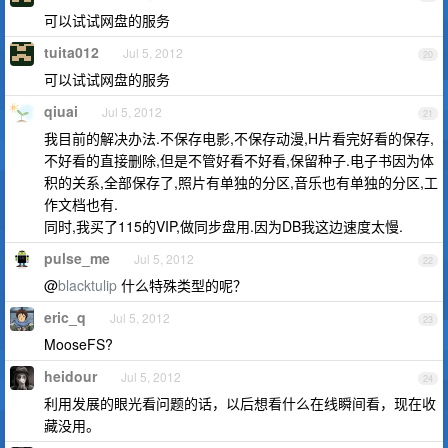
可以试试网盘的服务
tuita012
Jul 5, 2012
20
可以试试网盘的服务
qiuai
Jul 5, 2012
21
我目前的解决办法.不保存电影,不保存动漫,H片看完好看的保存,
不好看的直接删除,但是不管好看不好看,保留种子.电子书因为体
积的关系,全部保存了,照片有单独的分区,音乐也有单独的分区,工
作文档也有.
同时,我买了115的VIP,做同步盘用.因为DB我这边速度太慢.
pulse_me
Jul 5, 2012
22
@
blacktulip
什么特殊类型的呢？
eric_q
Jul 5, 2012
23
MooseFS?
heidour
Jul 5, 2012
24
利用发展的眼光看问题的话，以后想看什么在线瞬间看，现在收
藏没用。