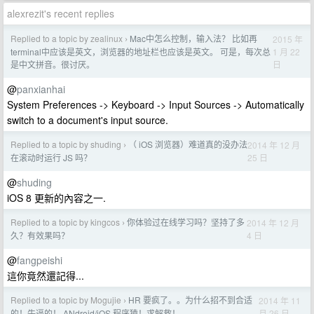
alexrezit's recent replies
Replied to a topic by zealinux
Mac中怎么控制，输入法？ 比如再
2015 年
›
1 月 22
terminal中应该是英文，浏览器的地址栏也应该是英文。 可是，每次总
日
是中文拼音。很讨厌。
@
panxianhai
System Preferences -> Keyboard -> Input Sources -> Automatically
switch to a document's input source.
Replied to a topic by shuding
（ iOS 浏览器）难道真的没办法
2014 年 12 月
›
25 日
在滚动时运行 JS 吗？
@
shuding
iOS 8 更新的內容之一.
Replied to a topic by kingcos
你体验过在线学习吗？坚持了多
2014 年 12 月
›
4 日
久？有效果吗？
@
fangpeishi
這你竟然還記得...
Replied to a topic by Mogujie
HR 要疯了。。为什么招不到合适
2014 年 11
›
月 26 日
的！牛逼的！ ANdroid/iOS 程序猿！求解救！