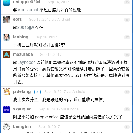
redapple0204
Sep 16, 2017
35
@
Monstercat
不过百度系列真的没辙
sofs
Sep 16, 2017 via Android
36
@
20015jjw
存在
lanbing
Sep 16, 2017
37
手机营业厅就可以开国漫吧？
mozutaba
Sep 16, 2017
38
@
Laynooor
以前低价套餐根本达不到联通移动国际漫游对于每
月消费的要求，高价套餐又不可能继续开着。除了一些高价套餐
的新号能直接开，其他都要预存。取巧的方法就是归属地搞到深
圳去。
jadetang
Sep 16, 2017 via Android
OP
39
我上次去芬兰，我是联通的 vip，反正能收到短信。
sxyuqiao
Sep 16, 2017 via iPhone
40
阿里小号加 google voice 应该是全球范围内最佳解决方案了
beingbin
Sep 16, 2017
41