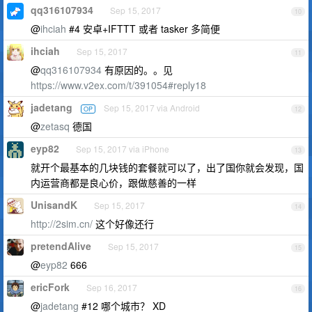
qq316107934
Sep 15, 2017
10
@
ihciah
#4 安卓+IFTTT 或者 tasker 多简便
ihciah
Sep 15, 2017
11
@
qq316107934
有原因的。。见
https://www.v2ex.com/t/391054#reply18
jadetang
Sep 15, 2017 via Android
OP
12
@
zetasq
德国
eyp82
Sep 15, 2017 via iPhone
13
就开个最基本的几块钱的套餐就可以了，出了国你就会发现，国
内运营商都是良心价，跟做慈善的一样
UnisandK
Sep 15, 2017
14
http://2sim.cn/
这个好像还行
pretendAlive
Sep 15, 2017
15
@
eyp82
666
ericFork
Sep 16, 2017
16
@
jadetang
#12 哪个城市？ XD