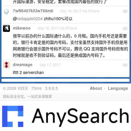
开国际漫游，安全稳定，套餐改成国内最低的就行了
7wN5407klUw768m0
Sep 16, 2017 via iPhone
42
@
redapple0204
zhihu100%可以
mikewoo
Sep 16, 2017 via iPhone
43
很早以前办的什么国际通什么的，0 月租。国内手机号还是需要
的，银行卡肯定是的国内号码，支付宝虽然支持国外手机但是用
网商银行会提示国外号码不可以，腾讯 QQ 支持国外号码但有的
时候就是收不到验证码，最后还是换成国内号码了。
dreamage
Sep 17, 2017
44
ifttt 2 serverchan
© 2026 V2EX · 75ms · 3.9.8.5
About
·
Language
隐私安全无忧，一站式多源搜索