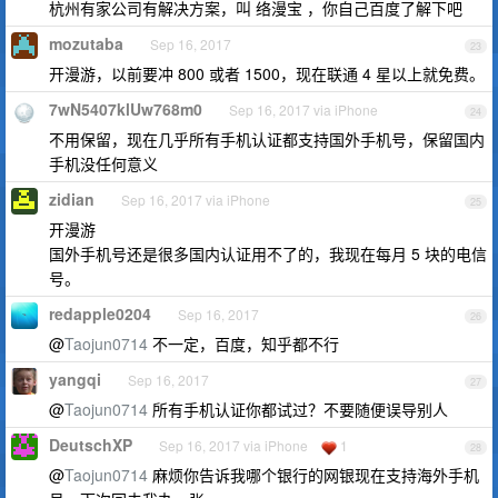
杭州有家公司有解决方案，叫 络漫宝 ，你自己百度了解下吧
mozutaba
Sep 16, 2017
23
开漫游，以前要冲 800 或者 1500，现在联通 4 星以上就免费。
7wN5407klUw768m0
Sep 16, 2017 via iPhone
24
不用保留，现在几乎所有手机认证都支持国外手机号，保留国内
手机没任何意义
zidian
Sep 16, 2017 via iPhone
25
开漫游
国外手机号还是很多国内认证用不了的，我现在每月 5 块的电信
号。
redapple0204
Sep 16, 2017
26
@
Taojun0714
不一定，百度，知乎都不行
yangqi
Sep 16, 2017
27
@
Taojun0714
所有手机认证你都试过？不要随便误导别人
DeutschXP
Sep 16, 2017 via iPhone
1
28
@
Taojun0714
麻烦你告诉我哪个银行的网银现在支持海外手机