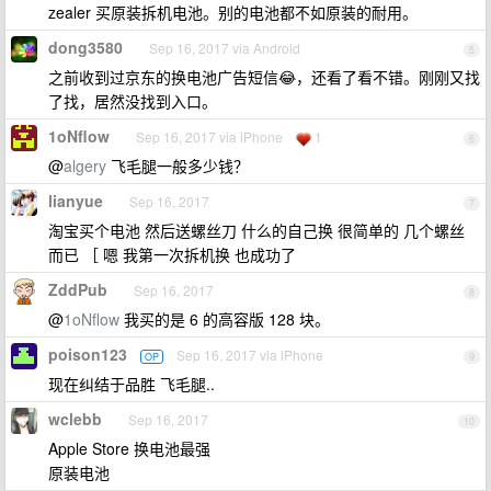
zealer 买原装拆机电池。别的电池都不如原装的耐用。
dong3580
Sep 16, 2017 via Android
5
之前收到过京东的换电池广告短信😂，还看了看不错。刚刚又找
了找，居然没找到入口。
1oNflow
Sep 16, 2017 via iPhone
1
6
@
algery
飞毛腿一般多少钱？
lianyue
Sep 16, 2017
7
淘宝买个电池 然后送螺丝刀 什么的自己换 很简单的 几个螺丝
而已 ［ 嗯 我第一次拆机换 也成功了
ZddPub
Sep 16, 2017
8
@
1oNflow
我买的是 6 的高容版 128 块。
poison123
Sep 16, 2017 via iPhone
OP
9
现在纠结于品胜 飞毛腿..
wclebb
Sep 16, 2017
10
Apple Store 换电池最强
原装电池