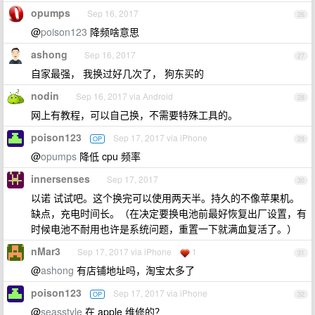
opumps
Sep 16, 2017
26
@
poison123
降频啥意思
ashong
Sep 16, 2017
27
自家最强， 我换过好几次了， 狗东买的
nodin
Sep 16, 2017 via Android
28
网上有教程，可以自己换，不需要特殊工具的。
poison123
Sep 17, 2017 via iPhone
OP
29
@
opumps
降低 cpu 频率
innersenses
Sep 17, 2017
30
以诺 试试吧。这个换完可以使用两天半。持久的不像苹果机。
缺点，充电时间长。（在决定要换电池前最好恢复出厂设置，有
时候电池不耐用也许是系统问题，重置一下就满血复活了。）
nMar3
Sep 17, 2017 via iPhone
1
31
@
ashong
有店铺地址吗，淘宝太多了
poison123
Sep 17, 2017 via iPhone
OP
32
@
seasstyle
在 apple 维修的？