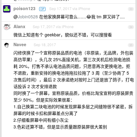
poison123
Sep 17, 2017 via iPhone
OP
33
@
Jobin0528
在他家换屏幕可靠么……😂我 tm 屏又碎了....
Alanx
Sep 17, 2017 via iPhone
34
微信上知道有个 geekbar，貌似还不错，可以搜搜看
Navee
Sep 18, 2017
35
闪修侠换了一个宣称原装品质的电池（非原装，无品牌，外包装
高仿苹果），头几次 25%直接关机，第三次关机后检测电池损
耗 20%，打售不承认电池品质问题，只愿意再次更换电池，拒
不退款，重新安排的换电池拖拖拉拉拖了 3 周（至少协商了 5
次售后时间），最后 2 次承诺绝对按时上门还是放了鸽子，打电
话投诉 2 次才安排退款
同时换了一个屏幕，宣称原装品质，价格比淘宝宣称的原装屏贵
至少 50%，但是实际效果很差：
1.自己换第二块电池的时候发现屏幕多层之间缝隙很不紧密，拆
屏幕的时候卡扣和屏幕差点分离了
2.仔细看屏幕中间有细小灰尘
3.色彩还算不错，但是显示质量跟原装屏很大差别