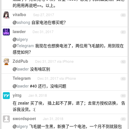
的用用再说吧==。以上。
vitalbo
Sep 27, 2017
40
@
ashong
自家电池在哪买呢？
lawder
Dec 31, 2017
41
@
algery
@
Telegram
我现在也想换电池了，两位用飞毛腿的，用到现在
感觉如何？
ZddPub
Dec 31, 2017 via iPhone
42
@
lawder
没有啥区别
Telegram
Dec 31, 2017 via iPhone
43
@
lawder
#40 还行，没啥问题
yittg
Jan 9, 2018
44
在 zealar 买了块， 插上起不了屏，退了；去官方授权店换， 告
诉我没货。:(
swordspoet
Jan 31, 2018
45
@
algery
飞毛腿一生黑，新换了一个电池，一个月不到就鼓包