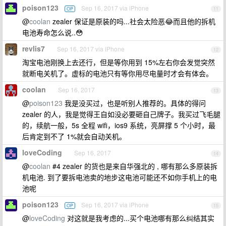
poison123
Sep 16, 2017 via iPhone
OP
11
@
coolan
zealer 保证是原装的吗...社会太险恶😂而且他的拆机
电池寿命怎么说..😳
revlis7
Sep 16, 2017 via iPhone
12
淘宝电池刚换上去还行，但是等你用到 15%左右你会发觉突然
就断电关机了。虚标的电池只有等你用尽电量时才会有体会。
coolan
Sep 16, 2017
13
@
poison123
我是没买过，也是听别人推荐的。具体的得问
zealer 的人，我是觉得王自如没必要砸自己牌子。我买过飞毛腿
的，续航一般，5s 全程 wifi，ios9 系统，亮屏撑 5 个小时，最
后肯定到不了 1%就会自动关机。
loveCoding
Sep 16, 2017
14
@
coolan
#4 zealer 的货也是来自华强北的 , 哪有那么多原装拆
机电池. 到了要拆电池卖的地步这电池可能还不如你手机上的电
池呢
poison123
Sep 16, 2017 via iPhone
OP
15
@
loveCoding
对这就是我考虑的...买个电池哪有那么纠结其实