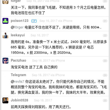
f0rger
Sep 16, 2017 via iPhone
20
关注一下，我同事也是飞毛腿，不知道用 3 个月之后电量怎样。
我电池现在也扛不住了
poison123
Sep 16, 2017 via iPhone
OP
21
@
f0rger
电量扛不住也就不说了，关键是降频，只有 800➕..
leekayui
Sep 16, 2017
22
我用的是 6s，准备换一下 x 米士试试，2400 毫安时，比原装多
685 毫安。另外说一下别人推荐的，x 狮是说是 i7 电芯
1950ma，x 航 2300ma，x 思 2020ma。
Pactzhao
Sep 16, 2017 via iPhone
23
淘宝买电池 送了工具 自己换的
Telegram
Sep 16, 2017 via iPhone
24
@
revlis7
你这说话太绝对了，你只能代表你自己的情况，不能
概括到整个淘宝的电池。我和我妹的电池，都是淘宝买的，飞毛
腿，换完满血复活，我的快一年了，我妹的大半年，效果完美。
Jobin0528
Sep 16, 2017
25
前两天踩换得刘翔家的，用了两天还行。