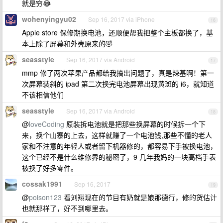
就是穷😂
wohenyingyu02
Sep 16, 2017 via iPhone
16
Apple store 保修期换电池，还顺便帮我把整个主板都换了，基
本上除了屏幕和外壳原来的🤣
seasstyle
Sep 16, 2017 via Android
17
mmp 修了两次苹果产品都给我搞出问题了，真是辣基啊！第一
次屏幕装斜的 ipad 第二次换完电池屏幕出现黄斑的 i6，就知道
不该相信他们
seasstyle
Sep 16, 2017 via Android
18
@
loveCoding
原装拆电池就是把那些换屏幕的时候拆一个下
来，换个山寨的上去，这样就赚了一个电池钱,那些不懂的老人
家和不注意的年轻人或者留下机器修的，都容易下手被换电池，
这个已经不是什么维修界的秘密了，9 几年我妈的一块高档手表
被换了好多零件。
cossak1991
Sep 16, 2017
19
@
poison123
看刘翔现在的节目有奶就是娘那德行，修的货估计
也就那样了，好不到哪里去。