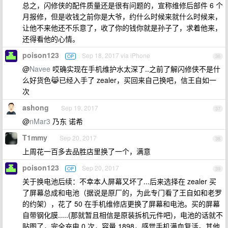
总之，闪修侠的配件质量还是很有问题的，宣称维修后部件 6 个
月报修，但是收钱之前你是大爷，约什么时候来就什么时候来，
让他不来他还不乐意了，收了你的钱你就是孙子了，求着他来，
还得看他的心情。
poison123
Sep 18, 2017 via iPhone
OP
36
@
Navee
哎确实现在手机维护水太深了..之前了解闪修侠不是什
么好货色😹已经入手了 zealer，买回来自己换吧，信王自如一
次
ashong
Sep 19, 2017
37
@
nMar3
乃东 诺希
T1mmy
Sep 20, 2017
38
上周花一百多去品胜店里换了一个，满意
poison123
Sep 20, 2017
OP
39
关于换电池后续：不幸本人屏幕又坏了...后来选择在 zealer 买
了屏幕总成和电池（据说是原厂的，为此专门看了王自如和老罗
的约架），花了 50 在手机维修店更换了屏幕和电池。买的屏幕
自带钢化膜.....(那就暂且相信是原装拆机元件吧)，电池的话就不
贴图了，完全充电 0 次，容量 1898，感觉手机满血复活。其他