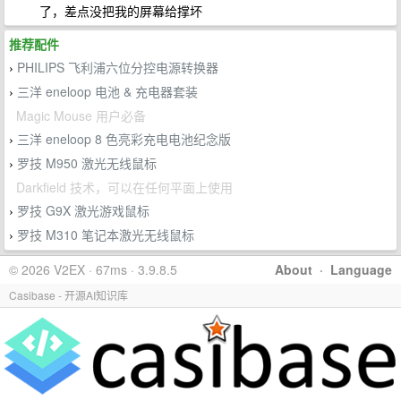
了，差点没把我的屏幕给撑坏
推荐配件
PHILIPS 飞利浦六位分控电源转换器
›
三洋 eneloop 电池 & 充电器套装
›
Magic Mouse 用户必备
三洋 eneloop 8 色亮彩充电电池纪念版
›
罗技 M950 激光无线鼠标
›
Darkfield 技术，可以在任何平面上使用
罗技 G9X 激光游戏鼠标
›
罗技 M310 笔记本激光无线鼠标
›
© 2026 V2EX · 67ms · 3.9.8.5
About
·
Language
Casibase - 开源AI知识库