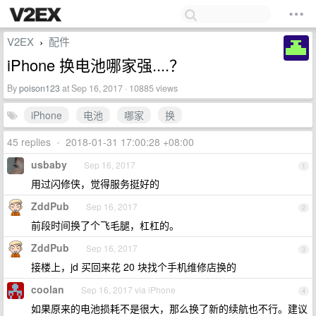
V2EX
配件
›
iPhone 换电池哪家强....？
By
poison123
at Sep 16, 2017 · 10885 views
iPhone
电池
哪家
换
45 replies
•
2018-01-31 17:00:28 +08:00
usbaby
Sep 16, 2017
1
用过闪修侠，觉得服务挺好的
ZddPub
Sep 16, 2017
2
前段时间换了个飞毛腿，杠杠的。
ZddPub
Sep 16, 2017
3
接楼上，jd 买回来花 20 块找个手机维修店换的
coolan
Sep 16, 2017 via iPhone
4
如果原来的电池损耗不是很大，那么换了新的续航也不行。建议