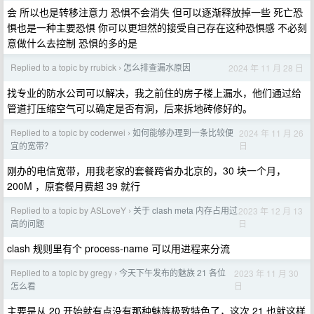
会 所以也是转移注意力 恐惧不会消失 但可以逐渐释放掉一些 死亡恐
惧也是一种主要恐惧 你可以更坦然的接受自己存在这种恐惧感 不必刻
意做什么去控制 恐惧的多的是
Replied to a topic by rrubick
怎么排查漏水原因
2024 年 11 月 28 日
›
找专业的防水公司可以解决，我之前住的房子楼上漏水，他们通过给
管道打压缩空气可以确定是否有洞，后来拆地砖修好的。
Replied to a topic by coderwei
如何能够办理到一条比较便
2024 年 11 月 26
›
日
宜的宽带？
刚办的电信宽带，用我老家的套餐跨省办北京的，30 块一个月，
200M ，原套餐月费超 39 就行
Replied to a topic by ASLoveY
关于 clash meta 内存占用过
2023 年 12 月 13
›
日
高的问题
clash 规则里有个 process-name 可以用进程来分流
Replied to a topic by gregy
今天下午发布的魅族 21 各位
2023 年 11 月 30
›
日
怎么看
主要是从 20 开始就有点没有那种魅族极致特色了，这次 21 也就这样