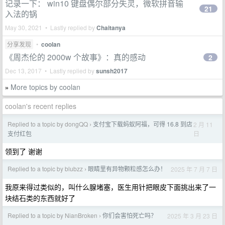
记录一下： win10 键盘偶尔部分失灵，微软拼音输
21
入法的锅
May 30, 2021 • Lastly replied by
Chaitanya
分享发现
•
coolan
《周杰伦的 2000w 个故事》：真的感动
2
Dec 13, 2017 • Lastly replied by
sunsh2017
More topics by coolan
»
coolan's recent replies
Replied to a topic by dongQQ
支付宝下载蚂蚁阿福，可得 16.8 到店
2 月 11
›
日
支付红包
领到了 谢谢
Replied to a topic by blubzz
眼睛里有异物颗粒感怎么办！
2025 年 7 月 7 日
›
我原来得过类似的，叫什么腺堵塞，医生用针把眼皮下面挑出来了一
块结石类的东西就好了
Replied to a topic by NianBroken
你们会害怕死亡吗？
2025 年 3 月 23 日
›