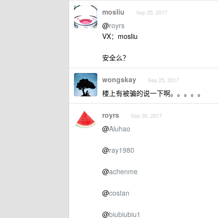
mosliu
Sep 25, 2017
@
royrs
VX：mosliu
安全么？
wongskay
Sep 25, 2017
楼上有被骗的说一下啊。。。。。
royrs
Sep 26, 2017
@
Aluhao
@
ray1980
@
achenme
@
costan
@
biubiubiu1