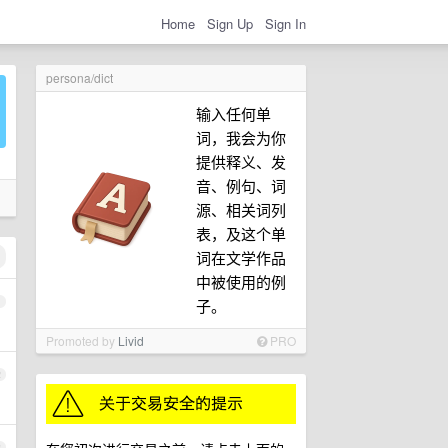
Home
Sign Up
Sign In
persona/dict
输入任何单
词，我会为你
提供释义、发
音、例句、词
源、相关词列
表，及这个单
词在文学作品
中被使用的例
1
子。
Promoted by
Livid
PRO
2
3