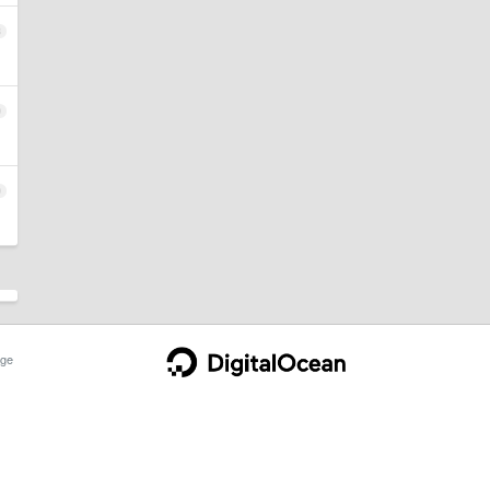
8
9
0
ge