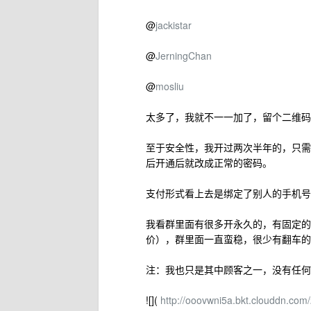
@
jackistar
@
JerningChan
@
mosliu
太多了，我就不一一加了，留个二维码
至于安全性，我开过两次半年的，只需
后开通后就改成正常的密码。
支付形式看上去是绑定了别人的手机号
我看群里面有很多开永久的，有固定的售
价），群里面一直蛮稳，很少有翻车的
注：我也只是其中顾客之一，没有任何
![](
http://ooovwni5a.bkt.clouddn.c