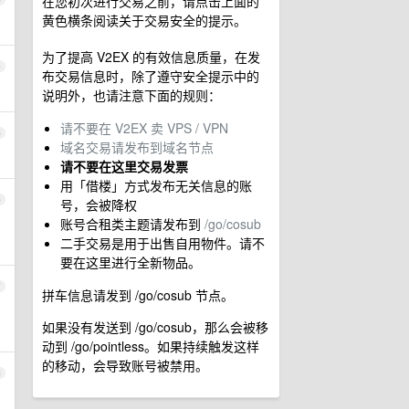
在您初次进行交易之前，请点击上面的
黄色横条阅读关于交易安全的提示。
为了提高 V2EX 的有效信息质量，在发
4
布交易信息时，除了遵守安全提示中的
说明外，也请注意下面的规则：
请不要在 V2EX 卖 VPS / VPN
5
域名交易请发布到域名节点
请不要在这里交易发票
用「借楼」方式发布无关信息的账
6
号，会被降权
账号合租类主题请发布到
/go/cosub
二手交易是用于出售自用物件。请不
要在这里进行全新物品。
7
拼车信息请发到 /go/cosub 节点。
如果没有发送到 /go/cosub，那么会被移
动到 /go/pointless。如果持续触发这样
的移动，会导致账号被禁用。
8