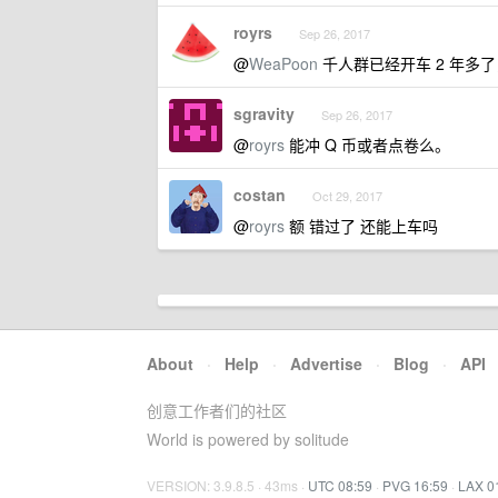
royrs
Sep 26, 2017
@
WeaPoon
千人群已经开车 2 年多了
sgravity
Sep 26, 2017
@
royrs
能冲 Q 币或者点卷么。
costan
Oct 29, 2017
@
royrs
额 错过了 还能上车吗
About
·
Help
·
Advertise
·
Blog
·
API
创意工作者们的社区
World is powered by solitude
VERSION: 3.9.8.5 · 43ms ·
UTC 08:59
·
PVG 16:59
·
LAX 0