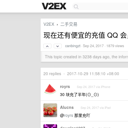
V2EX
二手交易
›
现在还有便宜的充值 QQ 
canbingzt
·
Sep 24, 2017
· 1879 views
This topic created in 3238 days ago, the inf
20 replies
•
2017-10-29 11:58:10 +08:00
royrs
Sep 24, 2017 via iPhone
30 块充了半年(⊙_⊙)
Alucns
Sep 24, 2017 via iPad
@
royrs
那里充吖