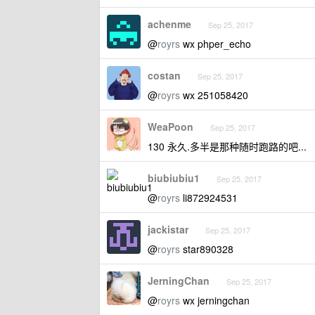
achenme
Sep 25, 2017
@
royrs
wx phper_echo
costan
Sep 25, 2017
@
royrs
wx 251058420
WeaPoon
Sep 25, 2017
130 永久.多半是那种随时跑路的吧...
biubiubiu1
Sep 25, 2017
@
royrs
li872924531
jackistar
Sep 25, 2017
@
royrs
star890328
JerningChan
Sep 25, 2017
@
royrs
wx jerningchan