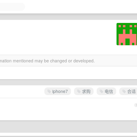
ormation mentioned may be changed or developed.
iphone7
求购
电信
合适