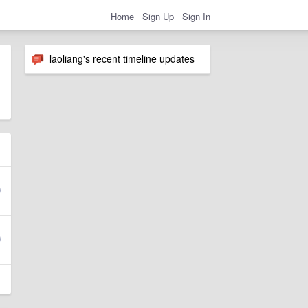
Home
Sign Up
Sign In
laoliang's recent timeline updates