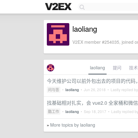
laoliang
V2EX member #254035, joined on
laoliang
提问
技术
今天维护公司以前外包出去的项目的代码
问与答
•
laoliang
•
Jun 26, 2018
• Lastly replied b
找基础相对扎实，会 vue2.0 全家桶和
酷工作
•
laoliang
•
Sep 18, 2017
• Lastly replied b
More topics by laoliang
»