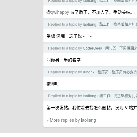
Replied to a topic by
laoliang
酷工作
找基础相对扎实
›
›
@
qwlhappy
散了散了，不加人了。手动关帖。
Replied to a topic by
laoliang
酷工作
找基础相对扎实
›
›
坐标 深圳，忘了说 -。 -
Replied to a topic by
CoderGeek
问与答
下周接回来
›
›
叫你另一半的名字
Replied to a topic by
Xinghx
程序员
程序员有必要
›
›
按脚吧
Replied to a topic by
laoliang
酷工作
找基础相对扎实
›
›
第一次发帖。我忙着去找怎么删帖，发现 V 
More replies by laoliang
»