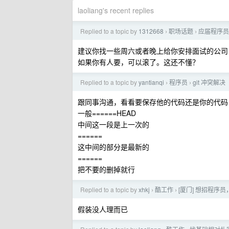
laoliang's recent replies
Replied to a topic by
1312668
职场话题
应届程序员
›
›
建议你找一些周六或者晚上给你安排面试的公司
如果你有人要，可以滚了。这还不懂？
Replied to a topic by
yantianqi
程序员
git 冲突解决
›
›
跟同事沟通，看看要保存他的代码还是你的代码
一般======HEAD
中间这一段是上一次的
======
这中间的部分是最新的
======
把不要的删掉就行
Replied to a topic by
xhkj
酷工作
[厦门] 想招程序
›
›
假装没人理而已