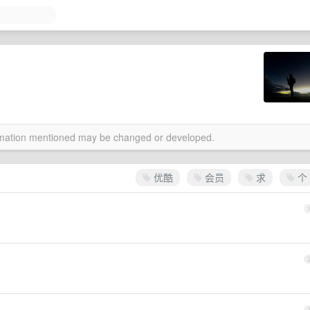
ormation mentioned may be changed or developed.
优酷
会员
求
个