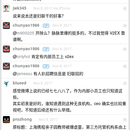
jwk345
Nov 8, 2017 via iPhone
3
说来说去还是妇联干的好事？
chunyao1986
Nov 8, 2017
OP
4
@
m900225
开除么？脉脉里爆的挺多的，不过我觉得 V2EX 靠
谱啊。
chunyao1986
Nov 8, 2017
OP
5
@
onlyhot
肯定有内部员工上 v2ex
chunyao1986
Nov 8, 2017
OP
6
@
jamesxu
有人扒招聘信息是 妇联招的
blueed
Nov 8, 2017
7
感觉微博上说的已经七七八八了，作为内部小员工也只知道这
些。
其实初衷是好的，谁知道遇到这种无良机构，ceo 确实也比较重
视吧，不知道后续还有什么举措。
prozhong
Nov 8, 2017
8
原标题：上海携程亲子园教师被爆虐童，第三方托管机构系由上