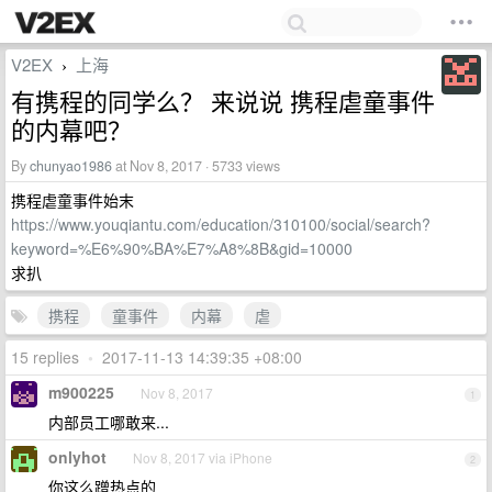
V2EX
上海
›
有携程的同学么？ 来说说 携程虐童事件
的内幕吧？
By
chunyao1986
at Nov 8, 2017 · 5733 views
携程虐童事件始末
https://www.youqiantu.com/education/310100/social/search?
keyword=%E6%90%BA%E7%A8%8B&gid=10000
求扒
携程
童事件
内幕
虐
15 replies
•
2017-11-13 14:39:35 +08:00
m900225
Nov 8, 2017
1
内部员工哪敢来...
onlyhot
Nov 8, 2017 via iPhone
2
你这么蹭热点的