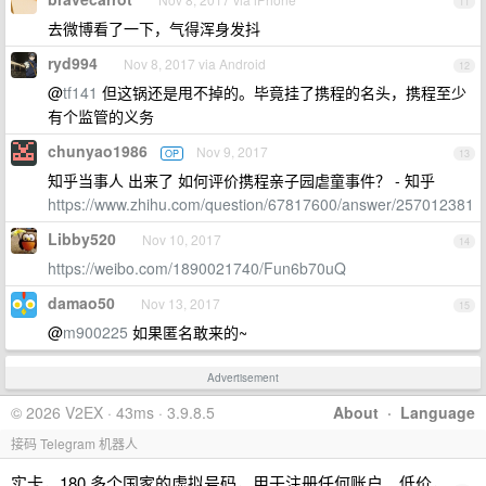
11
去微博看了一下，气得浑身发抖
ryd994
Nov 8, 2017 via Android
12
@
tf141
但这锅还是甩不掉的。毕竟挂了携程的名头，携程至少
有个监管的义务
chunyao1986
Nov 9, 2017
OP
13
知乎当事人 出来了 如何评价携程亲子园虐童事件？ - 知乎
https://www.zhihu.com/question/67817600/answer/257012381
Libby520
Nov 10, 2017
14
https://weibo.com/1890021740/Fun6b70uQ
damao50
Nov 13, 2017
15
@
m900225
如果匿名敢来的~
Advertisement
© 2026 V2EX · 43ms · 3.9.8.5
About
·
Language
接码 Telegram 机器人
实卡，180 多个国家的虚拟号码，用于注册任何账户。低价，