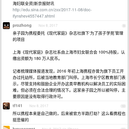
海妇联全资|新京报财讯
http://edu.sina.com.cn/zxx/2017-11-08/doc-
ifynshev4557447.shtml
prozhong
Nov 8, 2017
9
亲子园为携程委托《现代家庭》杂志社旗下‘为了孩子学苑’管理
的项目
上海《现代家庭》杂志社系由上海市妇女联合会 100%持股，认
缴出资额为 180 万人民币。
记者梳理媒体报道发现，2016 年初上海携程亦曾为旗下员工开
办过托幼所，后被当地教育部门叫停。上海市长宁区教育部门表
示，尽管支持和鼓励企业开办这类早教机构以解决员工的实际困
难，但必须在合法合理的情况下。这家亲子园之所以被叫停，主
要原因是没有取得行政许可。
tf141
Nov 8, 2017
10
所以携程本来是自己做的，后来被官方半路打劫？这么看携程也
挺悲催的
bravecarrot
Nov 8, 2017 via iPhone