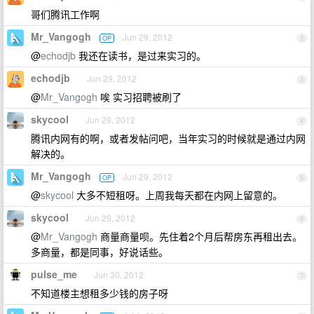
哥们腾讯工作啊
Mr_Vangogh
Jun 29, 2012
OP
2
@
echodjb
我还在读书，是过来实习的。
echodjb
Jun 29, 2012
3
@
Mr_Vangogh
唉 实习招聘被刷了
skycool
Jun 29, 2012
4
腾讯内网有的啊，或者发帖问吧，当年实习的时候就是通过内网
解决的。
Mr_Vangogh
Jun 29, 2012
OP
5
@
skycool
大多不短租呀。上周我每天都在内网上留意的。
skycool
Jun 29, 2012
6
@
Mr_Vangogh
商量商量呗。先住着2个月后帮房东再租出去。
多商量，都是同事，好说话些。
pulse_me
Jun 30, 2012
7
不知道楼主想租多少钱的房子呀