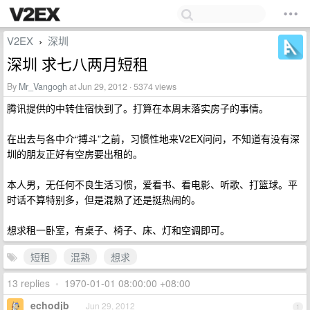
V2EX
深圳
›
深圳 求七八两月短租
By
Mr_Vangogh
at Jun 29, 2012 · 5374 views
腾讯提供的中转住宿快到了。打算在本周末落实房子的事情。
在出去与各中介“搏斗”之前，习惯性地来V2EX问问，不知道有没有深
圳的朋友正好有空房要出租的。
本人男，无任何不良生活习惯，爱看书、看电影、听歌、打篮球。平
时话不算特别多，但是混熟了还是挺热闹的。
想求租一卧室，有桌子、椅子、床、灯和空调即可。
短租
混熟
想求
13 replies
•
1970-01-01 08:00:00 +08:00
echodjb
Jun 29, 2012
1