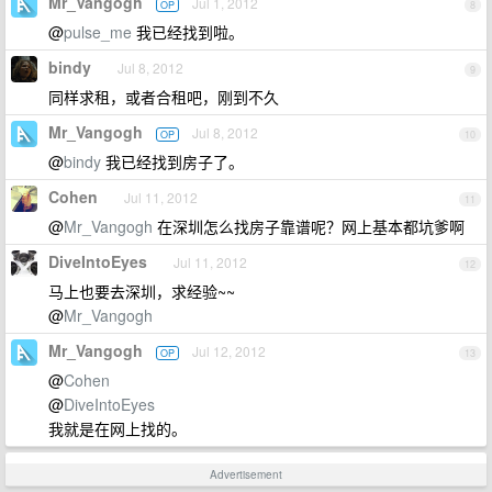
Mr_Vangogh
Jul 1, 2012
OP
8
@
pulse_me
我已经找到啦。
bindy
Jul 8, 2012
9
同样求租，或者合租吧，刚到不久
Mr_Vangogh
Jul 8, 2012
OP
10
@
bindy
我已经找到房子了。
Cohen
Jul 11, 2012
11
@
Mr_Vangogh
在深圳怎么找房子靠谱呢？网上基本都坑爹啊
DiveIntoEyes
Jul 11, 2012
12
马上也要去深圳，求经验~~
@
Mr_Vangogh
Mr_Vangogh
Jul 12, 2012
OP
13
@
Cohen
@
DiveIntoEyes
我就是在网上找的。
Advertisement