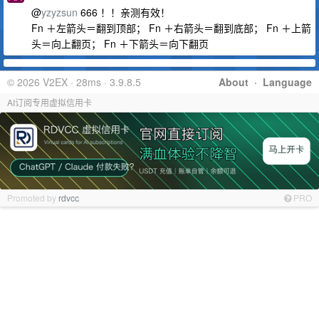
@
yzyzsun
666 ！！亲测有效！
Fn ＋左箭头＝翻到顶部； Fn ＋右箭头＝翻到底部； Fn ＋上箭
头＝向上翻页； Fn ＋下箭头＝向下翻页
© 2026 V2EX · 28ms · 3.9.8.5
About
·
Language
AI订阅专用虚拟信用卡
Promoted by
rdvcc
PRO