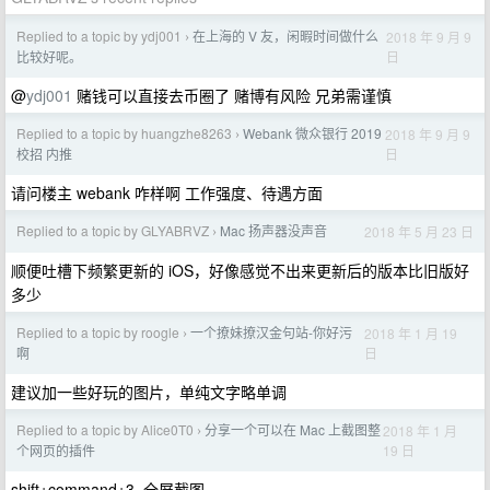
Replied to a topic by ydj001
在上海的 V 友，闲暇时间做什么
2018 年 9 月 9
›
日
比较好呢。
@
ydj001
赌钱可以直接去币圈了 赌博有风险 兄弟需谨慎
Replied to a topic by huangzhe8263
Webank 微众银行 2019
2018 年 9 月 9
›
日
校招 内推
请问楼主 webank 咋样啊 工作强度、待遇方面
Replied to a topic by GLYABRVZ
Mac 扬声器没声音
2018 年 5 月 23 日
›
顺便吐槽下频繁更新的 iOS，好像感觉不出来更新后的版本比旧版好
多少
Replied to a topic by roogle
一个撩妹撩汉金句站-你好污
2018 年 1 月 19
›
日
啊
建议加一些好玩的图片，单纯文字略单调
Replied to a topic by Alice0T0
分享一个可以在 Mac 上截图整
2018 年 1 月
›
19 日
个网页的插件
shift+command+3=全屏截图