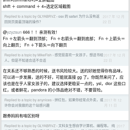
shift ＋ command ＋ 4=选定区域截图
Replied to a topic by GLYABRVZ
osx 的 safari 为什么没有返
2017 年 12 月
›
22 日
回到页面最顶端的操作？
@
yzyzsun
666 ！！亲测有效！
Fn ＋左箭头＝翻到顶部； Fn ＋右箭头＝翻到底部； Fn ＋上箭头＝
向上翻页； Fn ＋下箭头＝向下翻页
Replied to a topic by MikeFish
感觉挺喜欢一女孩子，想送书给
2017 年 12 月
›
22 日
人，但是不知道合适不合适
在关系还不够熟悉的时候，送书风险较大。送的好她觉得你有品味，
可以进一步发展，送的不好，可能就直接 gg 了。你既然来问了，应
该也是在乎人家女孩子的，建议选择更稳妥一点的，ysl，dior 这些口
红，或者鲜花，pandora 的小饰品绝对不错，不要冒险。
Replied to a topic by anynices
拼红包，如果你经常点外卖，或
2017 年 12
›
月 11 日
许你会对我做的这个站感兴趣
跟券妈妈有啥区别呀
Replied to a topic by GLYABRVZ
文科女生想自学计算机、编程等。 纯
2017
›