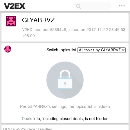
GLYABRVZ
V2EX member #269446, joined on 2017-11-22 23:49:53
+08:00
Switch topics list
Per GLYABRVZ's settings, the topics list is hidden
Deals
info, including closed deals, is not hidden
GLYABRVZ's recent replies