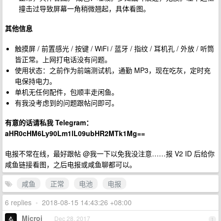
撞击过导致屏幕一角稍微翘起，具体看图。
其他信息
触摸屏 / 前置感光 / 按键 / WiFi / 蓝牙 / 指纹 / 耳机孔 / 外放 / 听筒
皆正常。上网打电话没有问题。
使用状态：之前作为前端测试机，通勤 MP3，现在吃灰，定时充
电保持电力。
单机无任何配件，包顺丰走闲鱼。
有我没考虑到的问题跟帖问即可。
有意的话请私我 Telegram：
aHR0cHM6Ly90Lm1lL09ubHR2MTk1Mg==
电报不常在线，最好跟帖 @我一下以免我没注意……报 V2 ID 后给你
咸鱼链接看图，之后电报或咸鱼聊都可以。
咸鱼
正常
电池
电报
6 replies
•
2018-08-15 14:43:26 +08:00
Microi
Dec 28, 2017
1