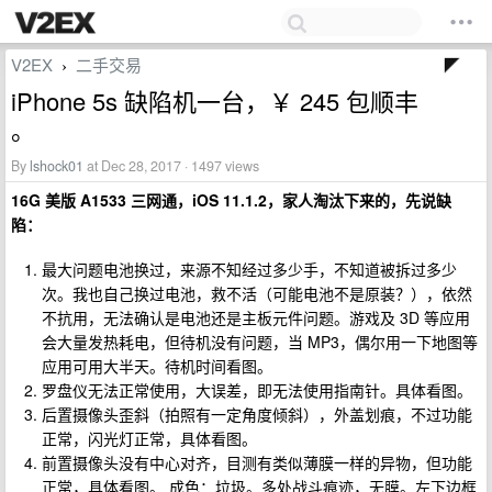
V2EX
二手交易
›
iPhone 5s 缺陷机一台，￥ 245 包顺丰
。
By
lshock01
at Dec 28, 2017 · 1497 views
16G 美版 A1533 三网通，iOS 11.1.2，家人淘汰下来的，先说缺
陷：
最大问题电池换过，来源不知经过多少手，不知道被拆过多少
次。我也自己换过电池，救不活（可能电池不是原装？），依然
不抗用，无法确认是电池还是主板元件问题。游戏及 3D 等应用
会大量发热耗电，但待机没有问题，当 MP3，偶尔用一下地图等
应用可用大半天。待机时间看图。
罗盘仪无法正常使用，大误差，即无法使用指南针。具体看图。
后置摄像头歪斜（拍照有一定角度倾斜），外盖划痕，不过功能
正常，闪光灯正常，具体看图。
前置摄像头没有中心对齐，目测有类似薄膜一样的异物，但功能
正常，具体看图。 成色：垃圾。多处战斗痕迹，无膜。左下边框