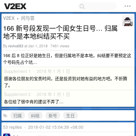
V2EX
问与答
›
166 新号段发现一个闺女生日号… 归属
地不是本地纠结买不买
By
revival83
at Jan 1, 2018 · 7461 views
166 后 8 位正好是她生日，但是归属地不是本地，纠结要不要预定这
个号码先占个坑…
Supplement 1 · 2018 年 1 月 1 日
感谢各位朋友的宝贵时间，还是投资到对她有益的地方吧。不折腾
了。
Supplement 2 · 2018 年 1 月 1 日
各位给了很中肯的建议不弄了…
归属
纠结
新号
生日
53 replies
•
2018-01-02 15:04:39 +08:00