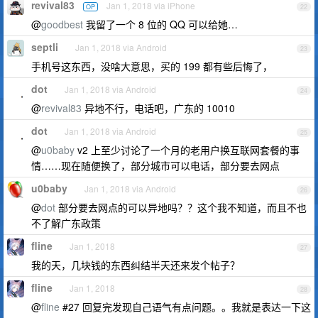
revival83
Jan 1, 2018 via iPhone
OP
22
@
goodbest
我留了一个 8 位的 QQ 可以给她…
septli
Jan 1, 2018 via Android
23
手机号这东西，没啥大意思，买的 199 都有些后悔了，
dot
Jan 1, 2018 via Android
24
@
revival83
异地不行，电话吧，广东的 10010
dot
Jan 1, 2018 via Android
25
@
u0baby
v2 上至少讨论了一个月的老用户换互联网套餐的事
情……现在随便换了，部分城市可以电话，部分要去网点
u0baby
Jan 1, 2018 via Android
26
@
dot
部分要去网点的可以异地吗？？这个我不知道，而且不也
不了解广东政策
fline
Jan 1, 2018
27
我的天，几块钱的东西纠结半天还来发个帖子？
fline
Jan 1, 2018
28
@
fline
#27 回复完发现自己语气有点问题。。我就是表达一下这