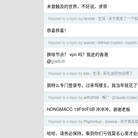
未曾触及的世界，不好说，求带
Replied to a topic by
Gnnbb
生活
关于我发了一个帖子
›
›
恭喜恭喜！
Replied to a topic by
xuecat
GitHub Copilot
copil
›
›
换啥节点？ vpn 吗？我走的香港
@
gjw8u8
Replied to a topic by
bito
生活
彩礼谈完也没得了
›
›
我特么专门登录号，过来骂楼主，我当年就花了 
Replied to a topic by
wlfh2008
推广
[Claude Co
›
›
HONGMACC-19F90F0B 冲冲冲，谢谢老板
Replied to a topic by
PilgrimSun
Solana
关于我买和
›
›
哈哈，请务必保持，看到你们亏钱莫名心里才会