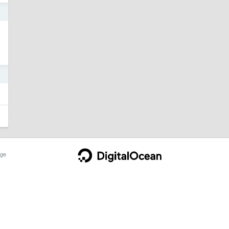
5
5
ge