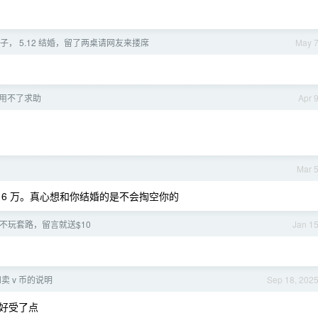
， 5.12 结婚，留了两桌请网友来搂席
May 
ot 用不了求助
Apr 
Mar 
6 万。真心想和你结婚的是不会掏空你的
de] 不玩套路，留言就送$10
Jan 1
卖 v 币的说明
Sep 18, 202
好受了点