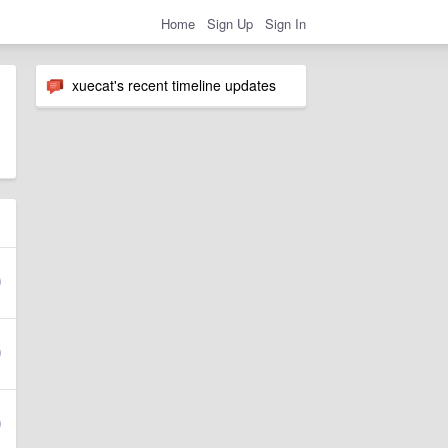
Home
Sign Up
Sign In
xuecat's recent timeline updates