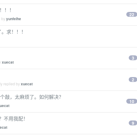
！！！！
22
d by
yunfeihe
愁死了。求！！！
3
by
xuecat
2
y replied by
xuecat
头要一个一个敲，太麻烦了。如何解决？
10
uecat
的？不用我配！
9
ecat