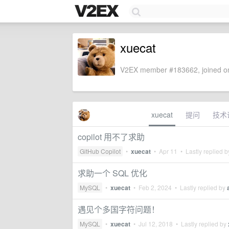
xuecat
V2EX member #183662, joined on
xuecat
提问
技术
copilot 用不了求助
GitHub Copilot
•
xuecat
•
Apr 11
• Lastly replied 
求助一个 SQL 优化
MySQL
•
xuecat
•
Feb 2, 2024
• Lastly replied by
遇见个多国字符问题！
MySQL
•
xuecat
•
Jul 12, 2018
• Lastly replied by