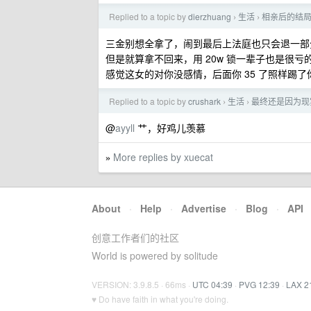
Replied to a topic by
dierzhuang
生活
相亲后的结
›
›
三金别想全拿了，闹到最后上法庭也只会退一部
但是就算拿不回来，用 20w 锁一辈子也是很亏
感觉这女的对你没感情，后面你 35 了照样踢了
Replied to a topic by
crushark
生活
最终还是因为现
›
›
@
ayyll
艹，好鸡儿羡慕
More replies by xuecat
»
About
·
Help
·
Advertise
·
Blog
·
API
创意工作者们的社区
World is powered by solitude
VERSION: 3.9.8.5 · 66ms ·
UTC 04:39
·
PVG 12:39
·
LAX 2
♥ Do have faith in what you're doing.