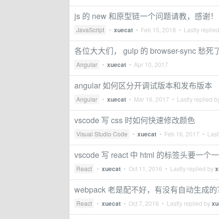
js 的 new 和原型链一个问题请教，感谢
JavaScript
•
xuecat
•
Feb 15, 2018
• Lastly replie
各位大大们， gulp 的 browser-sync 
Angular
•
xuecat
•
Apr 10, 2017
angular 如何区分开调试版本和发布版本
Angular
•
xuecat
•
Mar 16, 2017
• Lastly replied 
vscode 写 css 时如何快速修改颜色
Visual Studio Code
•
xuecat
•
Feb 16, 2017
• Lastl
vscode 写 react 中 html 的标签
React
•
xuecat
•
Oct 11, 2016
• Lastly replied by
x
webpack 老是配不好，有没有自动生成
React
•
xuecat
•
Oct 7, 2016
• Lastly replied by
xu