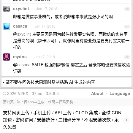
sxyclint
Jan 17, 2018
10
邮箱是微信事业群的，或者说邮箱本来就是张小龙的啊
casaca
Jan 17, 2018
11
@
sxyclint
主要原因是因为邮件转发要实名噢，而微信的实名率
是最高的噢（绑卡即可），就像阿里有些业务是要支付宝关联一
样的
mydns
Jan 17, 2018
12
@
casaca
SMTP 也强制绑微信 绑定之后 登录邮箱也要微信收验
证码
• 请不要在回答技术问题时复制粘贴 AI 生成的内容
© 2026 V2EX · 37ms · 3.9.8.5
About
·
Language
蒲公英 - 🚀上传App→生成二维码→扫码安装
支持网页上传 / 手机上传 / API 上传 / CI-CD 集成 / 全球 CDN
›
加速 / 密码访问 / 安装统计 / 二维码分享 / 不限安装次数 / 永
久免费