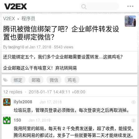
V2EX
程序员
›
腾讯被微信绑架了吧？企业邮件转发设
置也要绑定微信？
By
taojing10
at Jan 17, 2018 · 5543 views
还只能绑定五个，我们多个企业邮箱需要设置转发…这搞鸡毛？
企业邮箱这么干有啥意义！弃坑转网易
绑定
邮箱
微信
鸡毛
12 replies
•
2018-01-17 14:49:11 +08:00
ilylx2008
Jan 17, 2018
1
垃圾玩意，管理员登录必须微信，每次登录完之后再取消掉。
150
Jan 17, 2018
2
我用阿里的邮局，每天有 2 千免费发送量，超了收费，能接受。
腾讯和网易的都试过，发多了一些就要等第二天才能继续发送。