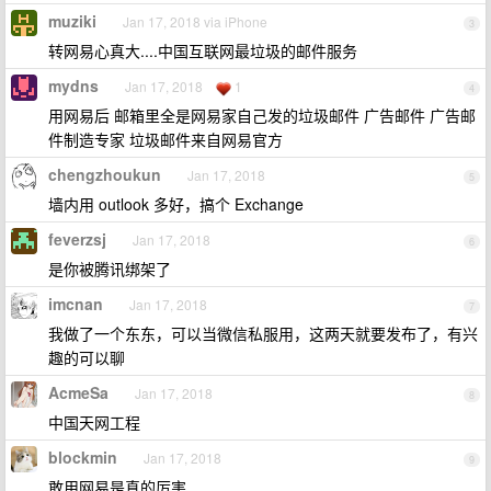
muziki
Jan 17, 2018 via iPhone
3
转网易心真大....中国互联网最垃圾的邮件服务
mydns
Jan 17, 2018
1
4
用网易后 邮箱里全是网易家自己发的垃圾邮件 广告邮件 广告邮
件制造专家 垃圾邮件来自网易官方
chengzhoukun
Jan 17, 2018
5
墙内用 outlook 多好，搞个 Exchange
feverzsj
Jan 17, 2018
6
是你被腾讯绑架了
imcnan
Jan 17, 2018
7
我做了一个东东，可以当微信私服用，这两天就要发布了，有兴
趣的可以聊
AcmeSa
Jan 17, 2018
8
中国天网工程
blockmin
Jan 17, 2018
9
敢用网易是真的厉害