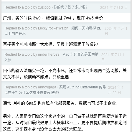
Replied to a topic by zuzippo
你的房子跌了多少啦？
2024 年 7 月 2 日
›
广州，买的时候 3w9 ，峰值到过 7w4 ，现在 4w5 单价
Replied to a topic by LuckyPocketWatch
如何一天内喝掉 2L
2024 年 7 月 1
›
日
以上的白开水
直接买个吨吨吨那个大水桶，早晨上班灌满了放桌边
Replied to a topic by undertheros3
Mac 卡死真的是因为输
2024 年 7 月 1
›
日
入法
自带的输入法确实一坨，不光卡死，还经常卡到出现两个选词版，关
又关不掉，能拖动不能点，只能重启
Replied to a topic by annoygaga
实现 Authing/Okta/Auth0 的难
2024 年 1
›
月 22 日
点在于？为什么这块还需要云服务？
通常 IAM 的 SaaS 也有私有化部署服务，数据也可以不出企业。
另外，人家是专门做这个卖这个的，自己做不过就是再重复造轮子造
一遍，从时间和最终效果上大概率比不上，更不要提后期维护和定制
这些，这东西本身也没什么太大的技术壁垒。