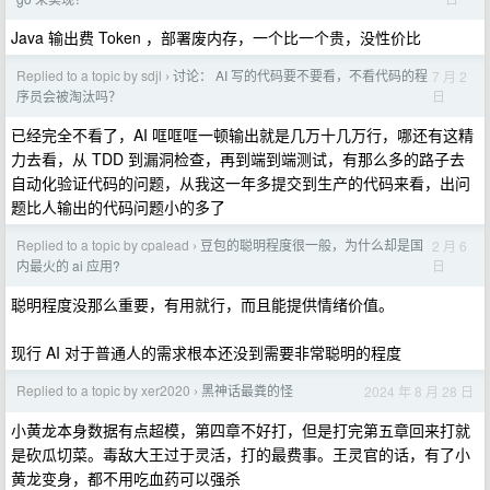
Java 输出费 Token ，部署废内存，一个比一个贵，没性价比
Replied to a topic by sdjl
讨论： AI 写的代码要不要看，不看代码的程
7 月 2
›
日
序员会被淘汰吗？
已经完全不看了，AI 哐哐哐一顿输出就是几万十几万行，哪还有这精
力去看，从 TDD 到漏洞检查，再到端到端测试，有那么多的路子去
自动化验证代码的问题，从我这一年多提交到生产的代码来看，出问
题比人输出的代码问题小的多了
Replied to a topic by cpalead
豆包的聪明程度很一般，为什么却是国
2 月 6
›
日
内最火的 ai 应用?
聪明程度没那么重要，有用就行，而且能提供情绪价值。
现行 AI 对于普通人的需求根本还没到需要非常聪明的程度
Replied to a topic by xer2020
黑神话最粪的怪
2024 年 8 月 28 日
›
小黄龙本身数据有点超模，第四章不好打，但是打完第五章回来打就
是砍瓜切菜。毒敌大王过于灵活，打的最费事。王灵官的话，有了小
黄龙变身，都不用吃血药可以强杀