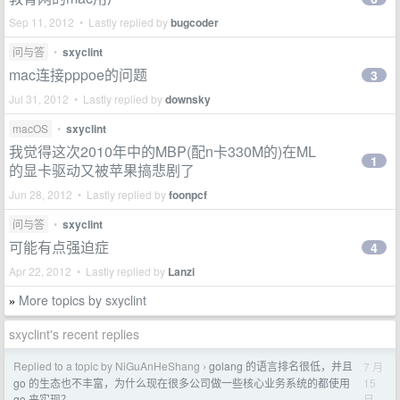
Sep 11, 2012 • Lastly replied by
bugcoder
问与答
•
sxyclint
mac连接pppoe的问题
3
Jul 31, 2012 • Lastly replied by
downsky
macOS
•
sxyclint
我觉得这次2010年中的MBP(配n卡330M的)在ML
1
的显卡驱动又被苹果搞悲剧了
Jun 28, 2012 • Lastly replied by
foonpcf
问与答
•
sxyclint
可能有点强迫症
4
Apr 22, 2012 • Lastly replied by
Lanzi
More topics by sxyclint
»
sxyclint's recent replies
Replied to a topic by NiGuAnHeShang
golang 的语言排名很低，并且
7 月
›
15
go 的生态也不丰富，为什么现在很多公司做一些核心业务系统的都使用
日
go 来实现？