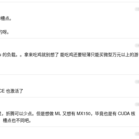
1
的槽点。
的呀。
1
pu 的负载。。拿来吃鸡就别想了 能吃鸡还要轻薄只能买微型万元以上的游
1
CE 也激活了
1
独显，折腾可以少点。但是想做 ML 又想有 MX150，毕竟也是有 CUDA 核
同，槽点也不同吧。
1