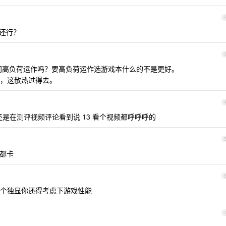
计还行？
时间高负荷运作吗？要高负荷运作选游戏本什么的不是更好。
，这散热过得去。
是在测评视频评论看到说 13 看个视频都呼呼呼的
 都卡
个有个独显你还得考虑下游戏性能