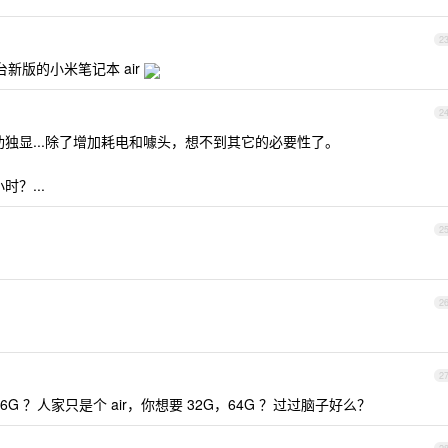
2
台新版的小米笔记本 air
2
肋独显...除了增加耗电和噱头，想不到其它的必要性了。
时？...
2
2
2
G ？人家只是个 air，你想要 32G，64G ？过过脑子好么？