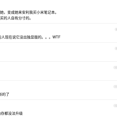
她，变成她来安利我买小米笔记本。
买的人自有分寸的。
o 的人现在说它没出独显版的。。。WTF
1
1
新的了
1
内存都没法升级