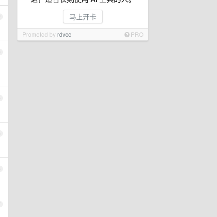
马上开卡
2
Promoted by
rdvcc
PRO
3
4
5
6
7