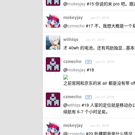
@
mokeyjay
#15 你说的米 pro 吧
mokeyjay
Jan 21, 2018
@
czmecho
#17 不，我想大概是一个
withlqs
Jan 21, 2018
才 40wh 的电池，还有鸡肋独显...基
czmecho
Jan 21, 2018
OP
@
mokeyjay
#18
之前官网和京东的米 air 都是没有带 o
czmecho
Jan 21, 2018
OP
@
withlqs
#19 人家的定位就是移动
续航有 6-7 个小时足矣。
mokeyjay
Jan 21, 2018
@
czmecho
#20 卧槽那我是什么情况