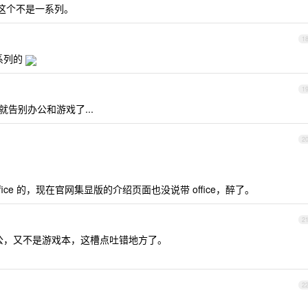
。跟这个不是一系列。
1
系列的
1
本就告别办公和游戏了...
2
ffice 的，现在官网集显版的介绍页面也没说带 office，醉了。
2
办公，又不是游戏本，这槽点吐错地方了。
2