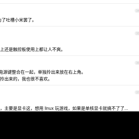
3
为了吐槽小米罢了。
3
上还是触控板使用上都让人不爽。
3
和电源键整合在一起，单独拎出来放在右上角。
拎出来的，我也很不喜欢。
3
要是显卡这，想用 linux 玩游戏，如果是单核显卡就搞不了了...