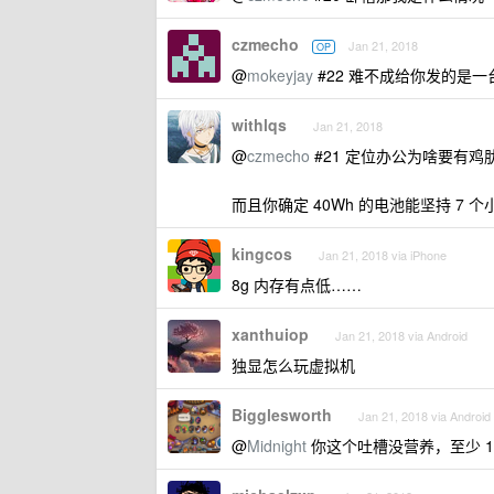
czmecho
Jan 21, 2018
OP
@
mokeyjay
#22 难不成给你发的是一
withlqs
Jan 21, 2018
@
czmecho
#21 定位办公为啥要有鸡
而且你确定 40Wh 的电池能坚持 7 个小
kingcos
Jan 21, 2018 via iPhone
8g 内存有点低……
xanthuiop
Jan 21, 2018 via Android
独显怎么玩虚拟机
Bigglesworth
Jan 21, 2018 via Android
@
Midnight
你这个吐槽没营养，至少 16