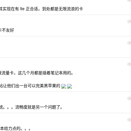
2
其实现在有 lte 正合适，到处都是无限流浪的卡
2
网卡不友好
3
3
无限流量卡，这几个月都是插着笔记本用的。
帖让他们出一台可以完美黑苹果的
3
系统。。。流畅度就是另一个问题了。
3
本给力点的。。。