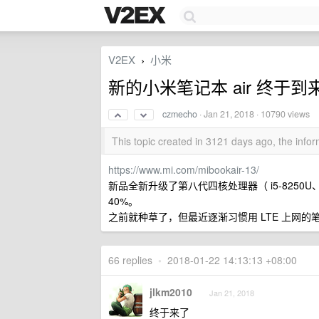
V2EX
小米
›
新的小米笔记本 air 终于
czmecho
·
Jan 21, 2018
· 10790 views
This topic created in 3121 days ago, the inf
https://www.mi.com/mibookair-13/
新品全新升级了第八代四核处理器（ i5-8250U、
40%。
之前就种草了，但最近逐渐习惯用 LTE 上网的
66 replies
•
2018-01-22 14:13:13 +08:00
jlkm2010
Jan 21, 2018
终于来了