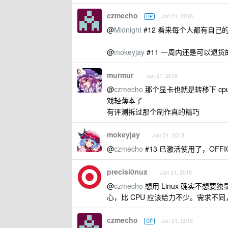
czmecho
Jan 21, 2018
OP
@
Midnight
#12 看来每个人都有自己
@
mokeyjay
#11 一周内还是可以退货
murmur
Jan 21, 2018
@
czmecho
那个显卡也就是转移下 c
戏轻薄本了
有评测拆过那个制作真的精巧
mokeyjay
Jan 21, 2018
@
czmecho
#13 已激活使用了，OFFI
precisi0nux
Jan 21, 2018
@
czmecho
想用 Linux 确实不想要
心，比 CPU 应该给力不少。需求不
czmecho
Jan 21, 2018
OP