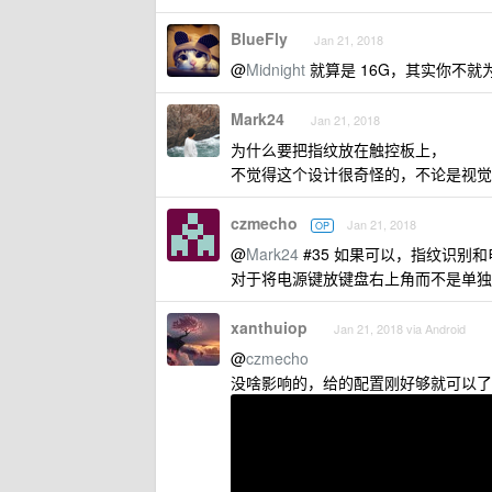
BlueFly
Jan 21, 2018
@
Midnight
就算是 16G，其实你不就
Mark24
Jan 21, 2018
为什么要把指纹放在触控板上，
不觉得这个设计很奇怪的，不论是视觉
czmecho
Jan 21, 2018
OP
@
Mark24
#35 如果可以，指纹识别
对于将电源键放键盘右上角而不是单独
xanthuiop
Jan 21, 2018 via Android
@
czmecho
没啥影响的，给的配置刚好够就可以了，主