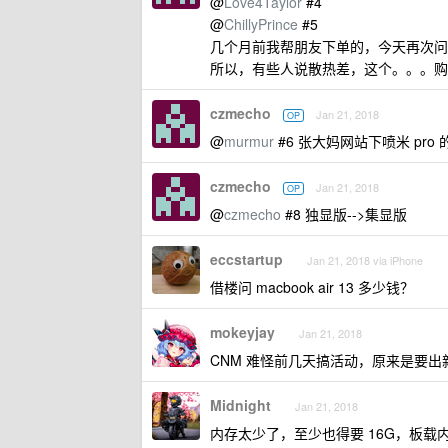
@
Love4Taylor
#4
@
ChillyPrince
#5
几个月前我帮朋友下单的，今天再次问
所以，有些人说散热差，这个。。。购
czmecho
Jan 21, 2018
OP
@
murmur
#6 张大妈网站下喷米 pr
czmecho
Jan 21, 2018
OP
@
czmecho
#8 独显版-->集显版
eccstartup
Jan 21, 2018 via iPhone
借楼问 macbook air 13 多少钱？
mokeyjay
Jan 21, 2018
CNM 难怪前几天搞活动，原来是要出
Midnight
Jan 21, 2018
内存太少了，至少也得要 16G，板载