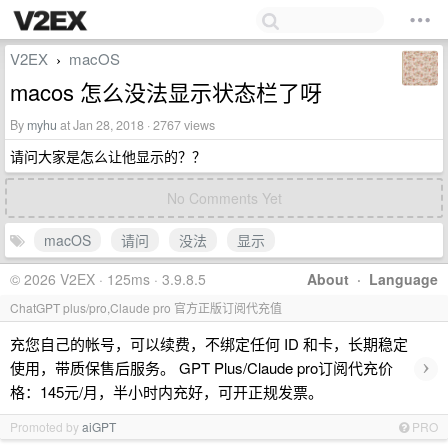
V2EX
macOS
›
macos 怎么没法显示状态栏了呀
By
myhu
at Jan 28, 2018 · 2767 views
请问大家是怎么让他显示的？？
No Comments Yet
macOS
请问
没法
显示
© 2026 V2EX · 125ms · 3.9.8.5
About
·
Language
ChatGPT plus/pro,Claude pro 官方正版订阅代充值
充您自己的帐号，可以续费，不绑定任何 ID 和卡，长期稳定
›
使用，带质保售后服务。 GPT Plus/Claude pro订阅代充价
格：145元/月，半小时内充好，可开正规发票。
Promoted by
aiGPT
PRO