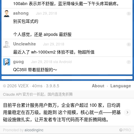
100abn 表示并不舒服，蓝牙降噪头戴一下午头疼耳蜗疼。
ashong
Jan 29, 2018
5
别买包耳式的
个人感觉，还是 airpods 最舒服
Unclewhite
Jan 29, 2018
6
最近入了 wh-1000xm2 体验不错，物超所值
guog
Jan 29, 2018 via Android
7
QC35II 带着挺舒服的～
© 2026 V2EX · 40ms · 3.9.8.5
About
·
Language
Claude API 官方价一折起，国内直连免折腾
目前平台累计服务用户数万，企业客户超过 100 家，日均调
›
用量稳定在百万级。能跑到 这个规模，核心就一点——把基
础设施做扎实，让开发者专注写代码而不是折腾网络。
Promoted by
aicodinginc
PRO